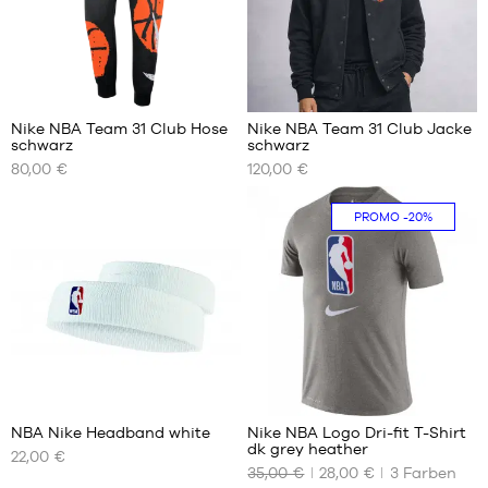
XXL
XL
XXL
Nike NBA Team 31 Club Hose
Nike NBA Team 31 Club Jacke
schwarz
schwarz
UNSERE
UNSERE
80,00 €
120,00 €
VERFÜGBAREN
VERFÜGBAREN
GRÖSSEN
GRÖSSEN
PROMO
-20%
S
S
M
M
L
L
XL
XL
XXL
XXL
2
24
NBA Nike Headband white
Nike NBA Logo Dri-fit T-Shirt
dk grey heather
22,00 €
UNSERE
UNSERE
35,00 €
28,00 €
3
Farben
VERFÜGBAREN
VERFÜGBAREN