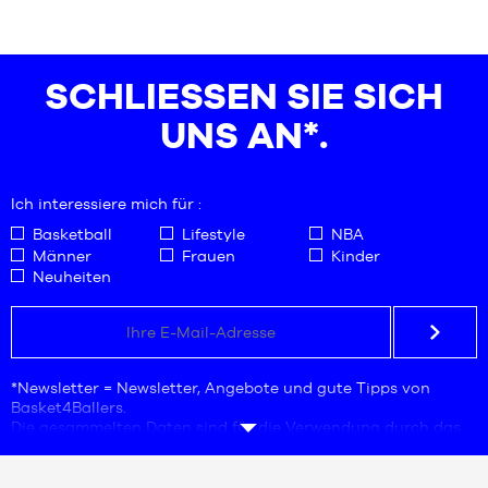
GRÖSSEN
GRÖSSEN
Einheitsgröße
S
XXL
SCHLIESSEN SIE SICH U
NS AN*.
Ich interessiere mich für :
Basketball
Lifestyle
NBA
Männer
Frauen
Kinder
Neuheiten
*Newsletter = Newsletter, Angebote und gute Tipps von
Basket4Ballers.
Die gesammelten Daten sind für die Verwendung durch das
Unternehmen Basket4Ballers bestimmt, das für die
Verarbeitung verantwortlich ist. Die Angabe der E-Mail-
Adresse ist eine Pflichtangabe. Diese Daten sind notwendig