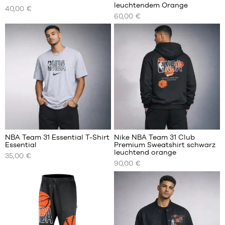
leuchtendem Orange
40,00 €
UNSERE
UNSERE
60,00 €
VERFÜGBAREN
VERFÜGBAREN
GRÖSSEN
GRÖSSEN
XS
XS
S
S
M
M
L
L
XL
XL
XXL
XXL
NBA Team 31 Essential T-Shirt
Nike NBA Team 31 Club
Essential
Premium Sweatshirt schwarz
UNSERE
UNSERE
leuchtend orange
35,00 €
VERFÜGBAREN
VERFÜGBAREN
90,00 €
GRÖSSEN
GRÖSSEN
S
XS
M
S
L
M
XL
L