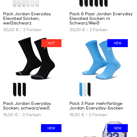
Pack Jordan Everyday
Pack 6 Paar Jordan Everyday
Elevated Socken,
Elevated Socken in
UNSERE
UNSERE
weiß/schwarz
Schwarz/Weiß
VERFÜGBAREN
VERFÜGBAREN
30,00 €
2
Farben
30,00 €
2
Farben
GRÖSSEN
GRÖSSEN
38
42
HOT
NEW
42
46
46
50
50
Pack Jordan Everyday
Pack 3 Paar mehrfarbige
Socken, schwarz/weiß
Jordan Everyday-Socken
UNSERE
UNSERE
18,00 €
3
Farben
18,00 €
3
Farben
VERFÜGBAREN
VERFÜGBAREN
GRÖSSEN
GRÖSSEN
NEW
NEW
38
38