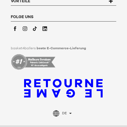
Kundenservice
" ausfüllen. Um mehr zu erfahren,
klicken Sie
VORTEILE
hier
.
Basket4Ballers informiert den Nutzer darüber, dass er zu
Lebzeiten Richtlinien für die Aufbewahrung, Löschung und
FOLGE UNS
Weitergabe seiner personenbezogenen Daten nach seinem
Tod festlegen kann. Um mehr darüber zu erfahren,
klicken Sie
bitte hier
.
Facebook
Instagram
TikTok
LinkedIn
basket4ballers
beste E-Commerce-Lieferung
DE