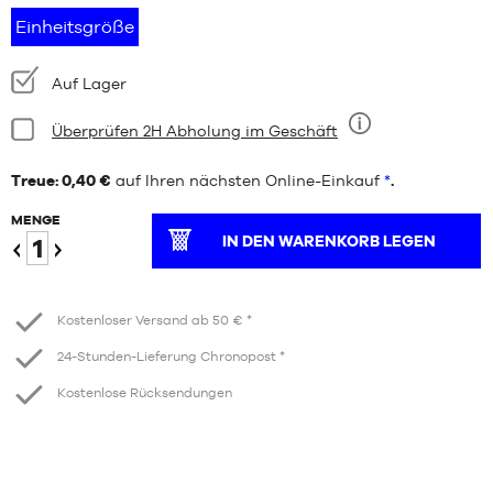
Einheitsgröße
Verfügbarkeit:
Auf Lager
Bedingung:
Überprüfen 2H Abholung im Geschäft
Neun
Treue: 0,40 €
auf Ihren nächsten Online-Einkauf
*
.
MENGE
IN DEN WARENKORB LEGEN
Verringern
Erhöhen
Kostenloser Versand ab 50 € *
24-Stunden-Lieferung Chronopost *
Kostenlose Rücksendungen