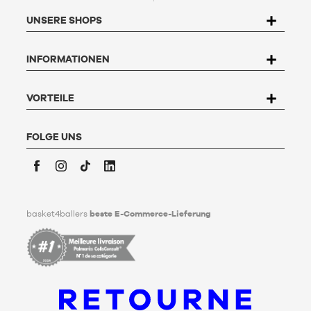
zum Schutz personenbezogener Daten (PPDP)
zu. Gemäß
UNSERE SHOPS
dem Gesetz Nr. 78-17 vom 6. Januar 1978 über Informatik,
Dateien und Freiheitsrechte haben Sie das Recht, auf die Sie
betreffenden Daten zuzugreifen, sie zu berichtigen, zu
INFORMATIONEN
widersprechen und zu löschen. Um dieses Recht auszuüben,
kann der Nutzer an Basket4Ballers, 104 rue de Hochfelden,
67200 Strasbourg schreiben oder das Formular "
Kontakt zum
Kundenservice
" ausfüllen. Um mehr zu erfahren,
klicken Sie
VORTEILE
hier
.
Basket4Ballers informiert den Nutzer darüber, dass er zu
Lebzeiten Richtlinien für die Aufbewahrung, Löschung und
FOLGE UNS
Weitergabe seiner personenbezogenen Daten nach seinem
Tod festlegen kann. Um mehr darüber zu erfahren,
klicken Sie
bitte hier
.
Facebook
Instagram
TikTok
LinkedIn
basket4ballers
beste E-Commerce-Lieferung