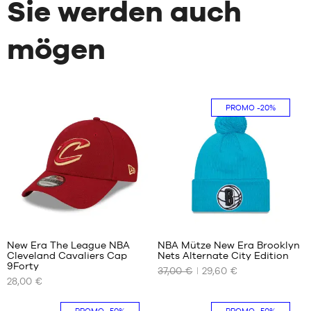
Sie werden auch
mögen
PROMO
-20%
New Era The League NBA
NBA Mütze New Era Brooklyn
Cleveland Cavaliers Cap
Nets Alternate City Edition
UNSERE
UNSERE
9Forty
37,00 €
29,60 €
VERFÜGBAREN
VERFÜGBAREN
28,00 €
GRÖSSEN
GRÖSSEN
Einheitsgröße
Einheitsgröße