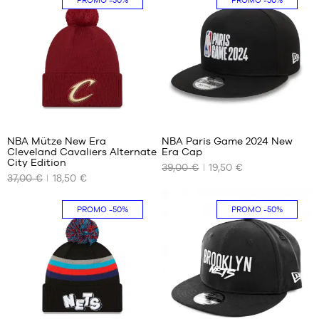
PROMO
-50%
PROMO
-50%
1
1
NBA Mütze New Era
NBA Paris Game 2024 New
Cleveland Cavaliers Alternate
Era Cap
UNSERE
UNSERE
City Edition
39,00 €
19,50 €
VERFÜGBAREN
VERFÜGBAREN
37,00 €
18,50 €
GRÖSSEN
GRÖSSEN
Einheitsgröße
S/M
PROMO
-50%
PROMO
-50%
M/L