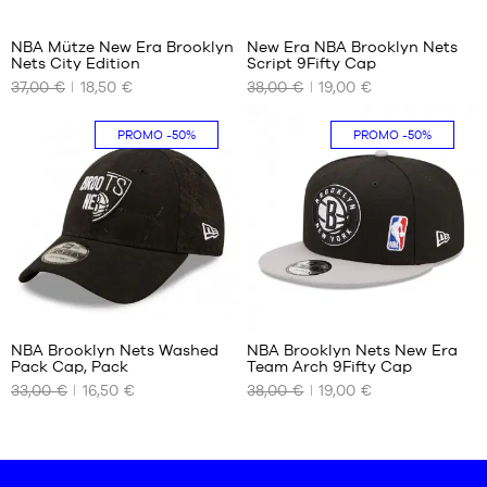
1
2
NBA Mütze New Era Brooklyn
New Era NBA Brooklyn Nets
Nets City Edition
Script 9Fifty Cap
UNSERE
UNSERE
37,00 €
18,50 €
38,00 €
19,00 €
VERFÜGBAREN
VERFÜGBAREN
GRÖSSEN
GRÖSSEN
PROMO
-50%
PROMO
-50%
Einheitsgröße
S/M
1
NBA Brooklyn Nets Washed
NBA Brooklyn Nets New Era
Pack Cap, Pack
Team Arch 9Fifty Cap
UNSERE
UNSERE
33,00 €
16,50 €
38,00 €
19,00 €
VERFÜGBAREN
VERFÜGBAREN
GRÖSSEN
GRÖSSEN
Einheitsgröße
S/M