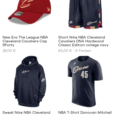
32
New Era The League NBA
Short Nike NBA Cleveland
Cleveland Cavaliers Cap
Cavaliers DNA Hardwood
UNSERE
UNSERE
9Forty
Classic Edition college navy
VERFÜGBAREN
VERFÜGBAREN
28,00 €
65,00 €
6
Farben
GRÖSSEN
GRÖSSEN
Einheitsgröße
S
M
L
Sweat Nike NBA Cleveland
NBA T-Shirt Donovan Mitchell