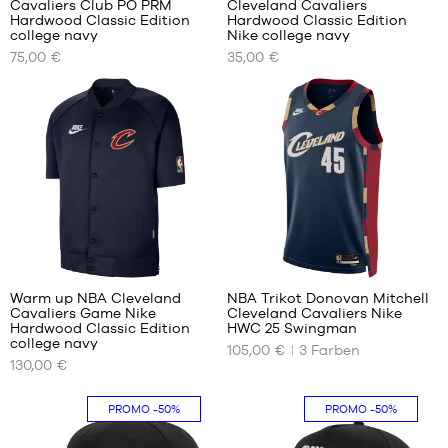
Cavaliers Club PO PRM
Cleveland Cavaliers
UNSERE
UNSERE
Hardwood Classic Edition
Hardwood Classic Edition
VERFÜGBAREN
VERFÜGBAREN
college navy
Nike college navy
GRÖSSEN
GRÖSSEN
75,00 €
35,00 €
S
XS
M
S
L
M
XL
XL
XXL
XXL
17
Warm up NBA Cleveland
NBA Trikot Donovan Mitchell
Cavaliers Game Nike
Cleveland Cavaliers Nike
UNSERE
UNSERE
Hardwood Classic Edition
HWC 25 Swingman
VERFÜGBAREN
VERFÜGBAREN
college navy
105,00 €
3
Farben
GRÖSSEN
GRÖSSEN
130,00 €
S
XS
PROMO
-50%
PROMO
-50%
M
S
L
M