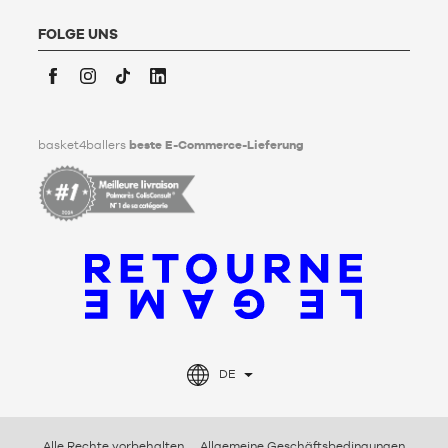
Basket4Ballers informiert den Nutzer darüber, dass er zu
Lebzeiten Richtlinien für die Aufbewahrung, Löschung und
FOLGE UNS
Weitergabe seiner personenbezogenen Daten nach seinem
Tod festlegen kann. Um mehr darüber zu erfahren,
klicken Sie
bitte hier
.
Facebook
Instagram
TikTok
LinkedIn
basket4ballers
beste E-Commerce-Lieferung
DE
Alle Rechte vorbehalten
Allgemeine Geschäftsbedingungen