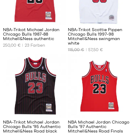
225
86
NBA-Trikot Michael Jordan
NBA-Trikot Scottie Pippen
Chicago Bulls 1987-88
Chicago Bulls 1997-98
UNSERE
UNSERE
Mitchell&Ness authentic
Mitchell&Ness swingman
VERFÜGBAREN
VERFÜGBAREN
white
250,00 €
23
Farben
GRÖSSEN
GRÖSSEN
115,00 €
57,50 €
S
XS
M
S
L
XL
225
225
NBA-Trikot Michael Jordan
NBA Michael Jordan Chicago
Chicago Bulls '95 Authentic
Bulls '97 Authentic
UNSERE
UNSERE
Mitchell&Ness Road black
Mitchell&Ness Road Finals