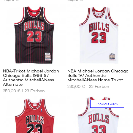
GRÖSSEN
GRÖSSEN
S
S
M
M
L
XL
225
225
NBA-Trikot Michael Jordan
NBA Michael Jordan Chicago
Chicago Bulls 1996-97
Bulls '97 Authentic
UNSERE
UNSERE
Authentic Mitchell&Ness
Mitchell&Ness Home Trikot
VERFÜGBAREN
VERFÜGBAREN
Alternate
280,00 €
23
Farben
GRÖSSEN
GRÖSSEN
250,00 €
23
Farben
S
S
PROMO
-50%
XL