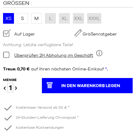
GRÖSSEN :
XS
S
M
L
XL
XXL
XXXL
Verfügbarkeit:
Auf Lager
Größenratgeber
Achtung: Letzte verfügbare Teile!
Bedingung:
Überprüfen 2H Abholung im Geschäft
Neun
Treue: 0,70 €
auf Ihren nächsten Online-Einkauf
*
.
MENGE
IN DEN WARENKORB LEGEN
Verringern
Erhöhen
Kostenloser Versand ab 50 € *
24-Stunden-Lieferung Chronopost *
Kostenlose Rücksendungen