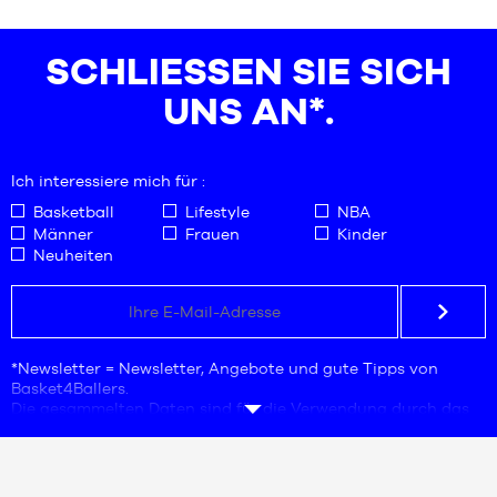
47
S
47.5
M
SCHLIESSEN SIE SICH U
51.5
L
52.5
XL
NS AN*.
XXL
Ich interessiere mich für :
Basketball
Lifestyle
NBA
Männer
Frauen
Kinder
Neuheiten
*Newsletter = Newsletter, Angebote und gute Tipps von
Basket4Ballers.
Die gesammelten Daten sind für die Verwendung durch das
Unternehmen Basket4Ballers bestimmt, das für die
Verarbeitung verantwortlich ist. Die Angabe der E-Mail-
Adresse ist eine Pflichtangabe. Diese Daten sind notwendig
für Geschäftsanfragen, Statistiken und Marketingstudien,