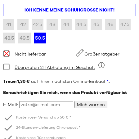
ICH KENNE MEINE SCHUHGRÖSSE NICHT!
41
42
42.5
43
44
44.5
45
46
47.5
48.5
49.5
50.5
Verfügbarkeit:
Nicht lieferbar
Größenratgeber
Bedingung:
Überprüfen 2H Abholung im Geschäft
Neun
Treue: 1,30 €
auf Ihren nächsten Online-Einkauf
*
.
Benachrichtigen Sie mich, wenn das Produkt verfügbar ist
E-Mail:
Mich warnen
Kostenloser Versand ab 50 € *
24-Stunden-Lieferung Chronopost *
Kostenlose Rücksendungen