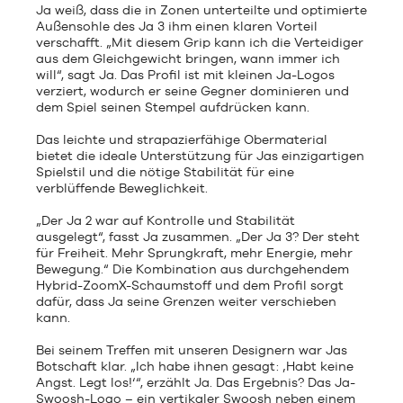
Ja weiß, dass die in Zonen unterteilte und optimierte
Außensohle des Ja 3 ihm einen klaren Vorteil
verschafft. „Mit diesem Grip kann ich die Verteidiger
aus dem Gleichgewicht bringen, wann immer ich
will“, sagt Ja. Das Profil ist mit kleinen Ja-Logos
verziert, wodurch er seine Gegner dominieren und
dem Spiel seinen Stempel aufdrücken kann.
Das leichte und strapazierfähige Obermaterial
bietet die ideale Unterstützung für Jas einzigartigen
Spielstil und die nötige Stabilität für eine
verblüffende Beweglichkeit.
„Der Ja 2 war auf Kontrolle und Stabilität
ausgelegt“, fasst Ja zusammen. „Der Ja 3? Der steht
für Freiheit. Mehr Sprungkraft, mehr Energie, mehr
Bewegung.“ Die Kombination aus durchgehendem
Hybrid-ZoomX-Schaumstoff und dem Profil sorgt
dafür, dass Ja seine Grenzen weiter verschieben
kann.
Bei seinem Treffen mit unseren Designern war Jas
Botschaft klar. „Ich habe ihnen gesagt: ‚Habt keine
Angst. Legt los!‘“, erzählt Ja. Das Ergebnis? Das Ja-
Swoosh-Logo – ein vertikaler Swoosh neben einem