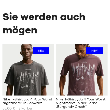
Sie werden auch
mögen
NEW
NEW
Nike T-Shirt „Ja 4 Your Worst
Nike T-Shirt „Ja 4 Your Worst
Nightmare“ in Schwarz
Nightmare“ in der Farbe
UNSERE
UNSERE
„Burgundy Crush“
55,00 €
2
Farben
VERFÜGBAREN
VERFÜGBAREN