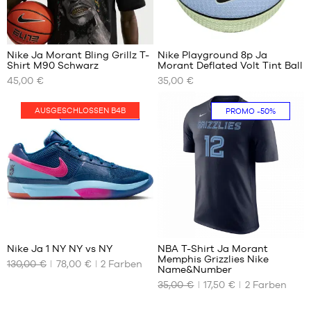
XXL
Nike Ja Morant Bling Grillz T-
Nike Playground 8p Ja
Shirt M90 Schwarz
Morant Deflated Volt Tint Ball
UNSERE
UNSERE
45,00 €
35,00 €
VERFÜGBAREN
VERFÜGBAREN
GRÖSSEN
GRÖSSEN
AUSGESCHLOSSEN B4B
PROMO
-40%
PROMO
-50%
S
Größe
7
M
L
XL
XXL
233
7
Nike Ja 1 NY NY vs NY
NBA T-Shirt Ja Morant
Memphis Grizzlies Nike
130,00 €
78,00 €
2
Farben
UNSERE
UNSERE
Name&Number
VERFÜGBAREN
VERFÜGBAREN
35,00 €
17,50 €
2
Farben
GRÖSSEN
GRÖSSEN