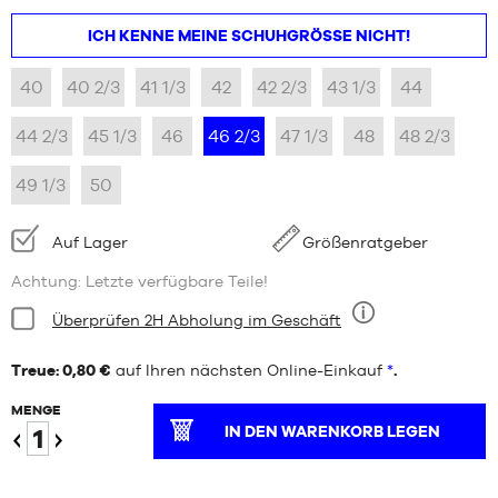
ICH KENNE MEINE SCHUHGRÖSSE NICHT!
40
40 2/3
41 1/3
42
42 2/3
43 1/3
44
44 2/3
45 1/3
46
46 2/3
47 1/3
48
48 2/3
49 1/3
50
Verfügbarkeit:
Auf Lager
Größenratgeber
Achtung: Letzte verfügbare Teile!
Bedingung:
Überprüfen 2H Abholung im Geschäft
Neun
Treue: 0,80 €
auf Ihren nächsten Online-Einkauf
*
.
MENGE
IN DEN WARENKORB LEGEN
Verringern
Erhöhen