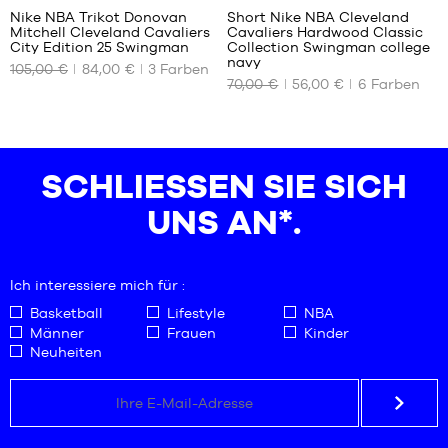
Nike NBA Trikot Donovan
Short Nike NBA Cleveland
Mitchell Cleveland Cavaliers
Cavaliers Hardwood Classic
UNSERE
UNSERE
City Edition 25 Swingman
Collection Swingman college
VERFÜGBAREN
VERFÜGBAREN
navy
105,00 €
84,00 €
3
Farben
GRÖSSEN
GRÖSSEN
70,00 €
56,00 €
6
Farben
XS
S
S
L
M
SCHLIESSEN SIE SICH U
XL
NS AN*.
Ich interessiere mich für :
Basketball
Lifestyle
NBA
Männer
Frauen
Kinder
Neuheiten