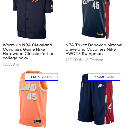
XL
47
47
XXL
1/3
1/3
48
48
48
49
2/3
1/3
17
50
Warm up NBA Cleveland
NBA Trikot Donovan Mitchell
Cavaliers Game Nike
Cleveland Cavaliers Nike
UNSERE
UNSERE
Hardwood Classic Edition
HWC 25 Swingman
VERFÜGBAREN
VERFÜGBAREN
college navy
105,00 €
3
Farben
GRÖSSEN
GRÖSSEN
130,00 €
S
XS
PROMO
-20%
PROMO
-20%
M
S
L
M
XL
L
XXL
XL
XXL
17
32