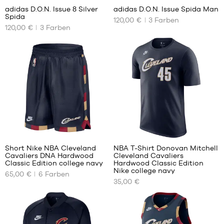
adidas D.O.N. Issue 8 Silver
adidas D.O.N. Issue Spida Man
Spida
120,00 €
3
Farben
UNSERE
UNSERE
120,00 €
3
Farben
VERFÜGBAREN
VERFÜGBAREN
GRÖSSEN
GRÖSSEN
40
40
2/3
2/3
41
41
1/3
1/3
42
42
42
42
2/3
2/3
32
43
43
1/3
1/3
Short Nike NBA Cleveland
NBA T-Shirt Donovan Mitchell
44
44
Cavaliers DNA Hardwood
Cleveland Cavaliers
UNSERE
UNSERE
44
44
Classic Edition college navy
Hardwood Classic Edition
VERFÜGBAREN
VERFÜGBAREN
2/3
2/3
Nike college navy
65,00 €
6
Farben
GRÖSSEN
GRÖSSEN
35,00 €
45
45
1/3
1/3
S
XS
46
46
M
S
46
46
L
M
2/3
2/3