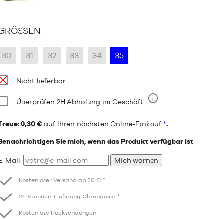
GRÖSSEN :
30
31
32
33
34
35
Verfügbarkeit:
Nicht lieferbar
Bedingung:
Überprüfen 2H Abholung im Geschäft
Neun
Treue: 0,30 €
auf Ihren nächsten Online-Einkauf
*
.
Benachrichtigen Sie mich, wenn das Produkt verfügbar ist
E-Mail:
Mich warnen
Kostenloser Versand ab 50 € *
24-Stunden-Lieferung Chronopost *
Kostenlose Rücksendungen