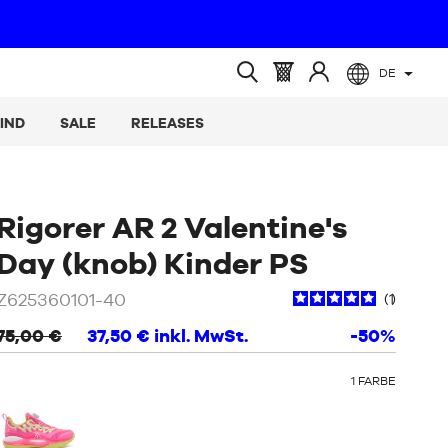
DE
(leer)
Warenkorb
Melden
Suche
:
Sie
öffnen
IND
SALE
RELEASES
sich
an
Rigorer AR 2 Valentine's
/
Rose
Day (knob) Kinder PS
Z625360101-40
1
75,00 €
37,50 €
inkl. MwSt.
-50%
OTHER
1
FARBE
COLORS
: