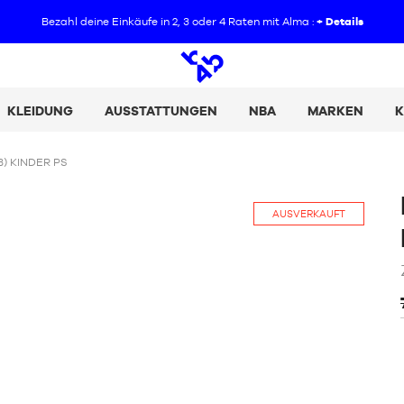
Bezahl deine Einkäufe in 2, 3 oder 4 Raten mit Alma :
+ Details
Offene
Suche
KLEIDUNG
AUSSTATTUNGEN
NBA
MARKEN
K
B) KINDER PS
AUSVERKAUFT