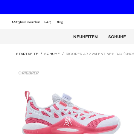
Mitglied werden
FAQ
Blog
NEUHEITEN
SCHUHE
SIE
STARTSEITE
/
SCHUHE
/
RIGORER AR 2 VALENTINE'S DAY (KNO
BEFINDEN
SICH
Rigorer
HIER: