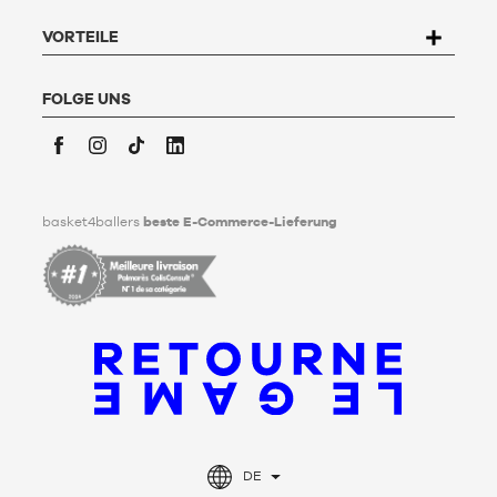
67200 Strasbourg schreiben oder das Formular "
Kontakt zum
Kundenservice
" ausfüllen. Um mehr zu erfahren,
klicken Sie
VORTEILE
hier
.
Basket4Ballers informiert den Nutzer darüber, dass er zu
Lebzeiten Richtlinien für die Aufbewahrung, Löschung und
FOLGE UNS
Weitergabe seiner personenbezogenen Daten nach seinem
Tod festlegen kann. Um mehr darüber zu erfahren,
klicken Sie
bitte hier
.
Facebook
Instagram
TikTok
LinkedIn
basket4ballers
beste E-Commerce-Lieferung
DE