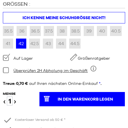
GRÖSSEN :
ICH KENNE MEINE SCHUHGRÖSSE NICHT!
35.5
36
36.5
37.5
38
38.5
39
40
40.5
41
42
42.5
43
44
44.5
Verfügbarkeit:
Auf Lager
Größenratgeber
Bedingung:
Überprüfen 2H Abholung im Geschäft
Neun
Treue: 0,70 €
auf Ihren nächsten Online-Einkauf
*
.
MENGE
IN DEN WARENKORB LEGEN
Verringern
Erhöhen
Kostenloser Versand ab 50 € *