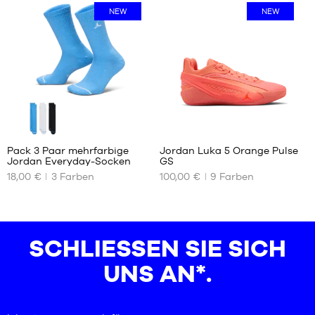
42
38
NEW
NEW
46
42
50
46
50
1
Pack 3 Paar mehrfarbige
Jordan Luka 5 Orange Pulse
Jordan Everyday-Socken
GS
UNSERE
UNSERE
18,00 €
3
Farben
100,00 €
9
Farben
VERFÜGBAREN
VERFÜGBAREN
GRÖSSEN
GRÖSSEN
38
35.5
42
36
SCHLIESSEN SIE SICH U
50
36.5
NS AN*.
37.5
38
38.5
39