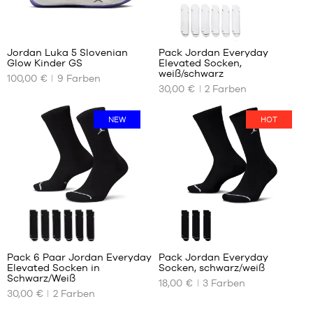
39
42.5
40
43
1
44
Jordan Luka 5 Slovenian
Pack Jordan Everyday
44.5
Glow Kinder GS
Elevated Socken,
UNSERE
UNSERE
45
weiß/schwarz
100,00 €
9
Farben
VERFÜGBAREN
VERFÜGBAREN
46
30,00 €
2
Farben
GRÖSSEN
GRÖSSEN
47
36
38
NEW
HOT
36.5
42
37.5
46
38
50
38.5
39
40
Pack 6 Paar Jordan Everyday
Pack Jordan Everyday
Elevated Socken in
Socken, schwarz/weiß
UNSERE
UNSERE
Schwarz/Weiß
18,00 €
3
Farben
VERFÜGBAREN
VERFÜGBAREN
30,00 €
2
Farben
GRÖSSEN
GRÖSSEN