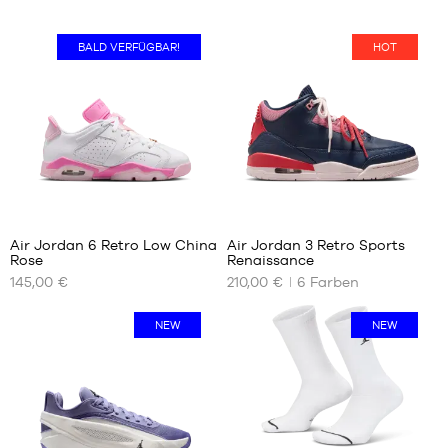
BALD VERFÜGBAR!
HOT
1
313
Air Jordan 6 Retro Low China
Air Jordan 3 Retro Sports
Rose
Renaissance
UNSERE
UNSERE
145,00 €
210,00 €
6
Farben
VERFÜGBAREN
VERFÜGBAREN
GRÖSSEN
GRÖSSEN
NEW
NEW
36
39
36.5
40
37.5
40.5
38
41
38.5
42