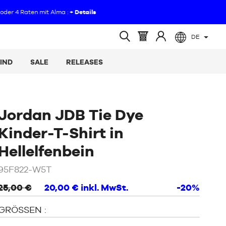
DE
(leer)
Warenkorb
Melden
Suche
:
Sie
öffnen
IND
SALE
RELEASES
sich
an
Jordan JDB Tie Dye
Kinder-T-Shirt in
/
Beige
Hellelfenbein
/
95F822-W5T
Braun
25,00 €
20,00 €
inkl. MwSt.
-20%
GRÖSSEN :