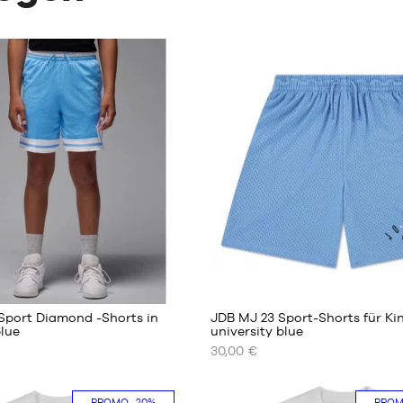
Sport Diamond -Shorts in
JDB MJ 23 Sport-Shorts für Kin
blue
university blue
30,00 €
UNSERE
REN
VERFÜGBAREN
GRÖSSEN
PROMO
-20%
PRO