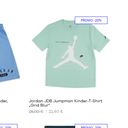
PROMO
-20%
der,
Jordan JDB Jumpman Kinder-T-Shirt
„Grid Blur“
28,00 €
22,40 €
UNSERE
VERFÜGBAREN
GRÖSSEN
MO
-20%
PROMO
-20%