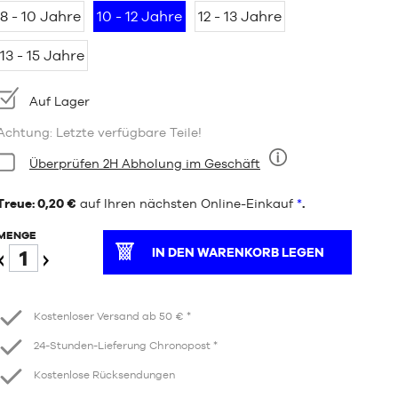
8 - 10 Jahre
10 - 12 Jahre
12 - 13 Jahre
13 - 15 Jahre
Verfügbarkeit:
Auf Lager
Achtung: Letzte verfügbare Teile!
Bedingung:
Überprüfen 2H Abholung im Geschäft
Neun
Treue: 0,20 €
auf Ihren nächsten Online-Einkauf
*
.
MENGE
IN DEN WARENKORB LEGEN
Verringern
Erhöhen
Kostenloser Versand ab 50 € *
24-Stunden-Lieferung Chronopost *
Kostenlose Rücksendungen