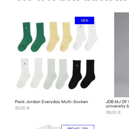
NEW
Pack Jordan Everyday Multi-Socken
JDB MJ DF 
university 
25,00 €
38,00 €
UNSERE
UNSERE
VERFÜGBAREN
VERFÜGBA
GRÖSSEN
GRÖSSEN
PROMO
-20%