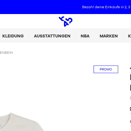
Bezahl deine Einkäufe in 2, 3 oder 4 Raten mit Alma :
+ Details
Offene
Suche
KLEIDUNG
AUSSTATTUNGEN
NBA
MARKEN
K
FENBEIN
PROMO