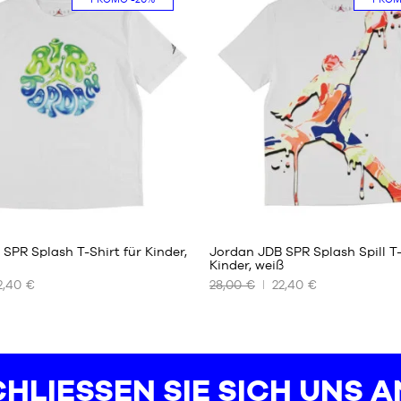
8 - 10
Jahre
10 - 12
Jahre
12 - 13
Jahre
13 - 15
Jahre
SPR Splash T-Shirt für Kinder,
Jordan JDB SPR Splash Spill T-
Kinder, weiß
2,40 €
28,00 €
22,40 €
UNSERE
REN
VERFÜGBAREN
GRÖSSEN
8 - 10
Jahre
HLIESSEN SIE SICH UNS AN
10 - 12