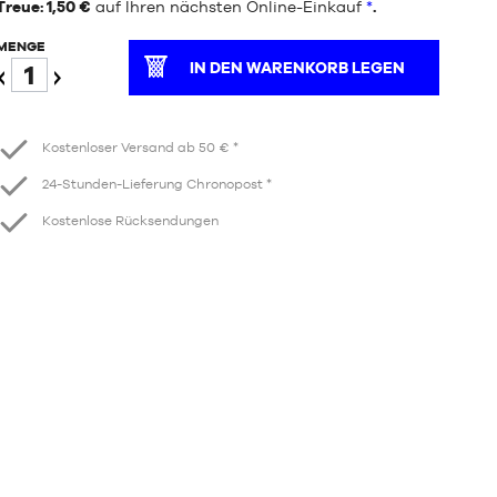
Treue: 1,50 €
auf Ihren nächsten Online-Einkauf
*
.
MENGE
IN DEN WARENKORB LEGEN
Verringern
Erhöhen
Kostenloser Versand ab 50 € *
24-Stunden-Lieferung Chronopost *
Kostenlose Rücksendungen