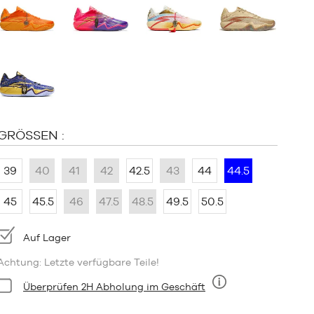
:
GRÖSSEN :
39
40
41
42
42.5
43
44
44.5
45
45.5
46
47.5
48.5
49.5
50.5
Verfügbarkeit:
Auf Lager
Achtung: Letzte verfügbare Teile!
Bedingung:
Überprüfen 2H Abholung im Geschäft
Neun