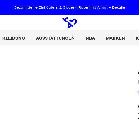
Bezahl deine Einkäufe in 2, 3 oder 4 Raten mit Alma :
+ Details
Offene
Suche
KLEIDUNG
AUSSTATTUNGEN
NBA
MARKEN
K