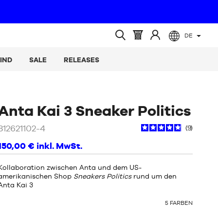
DE
(leer)
Warenkorb
Melden
Suche
:
Sie
öffnen
IND
SALE
RELEASES
sich
an
/
We
Anta Kai 3 Sneaker Politics
,Bl
812621102-4
9
150,00 €
inkl. MwSt.
Kollaboration zwischen Anta und dem US-
amerikanischen Shop
Sneakers Politics
rund um den
Anta Kai 3
OTHER
5
FARBEN
COLORS