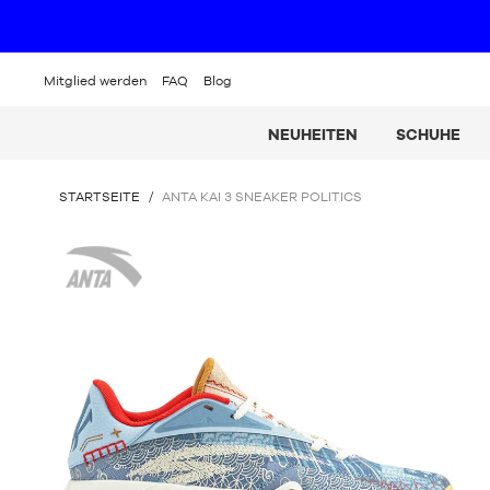
Mitglied werden
FAQ
Blog
NEUHEITEN
SCHUHE
SIE
STARTSEITE
/
ANTA KAI 3 SNEAKER POLITICS
BEFINDEN
SICH
Anta
HIER: