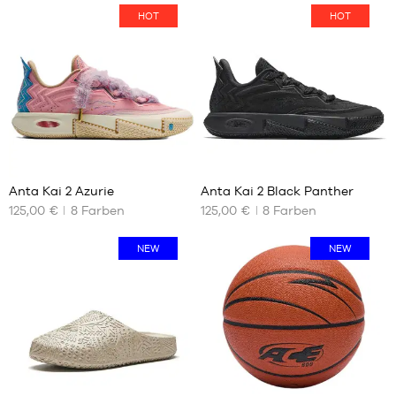
HOT
HOT
29
29
Anta Kai 2 Azurie
Anta Kai 2 Black Panther
125,00 €
8
Farben
125,00 €
8
Farben
UNSERE
UNSERE
VERFÜGBAREN
VERFÜGBAREN
GRÖSSEN
GRÖSSEN
NEW
NEW
39
39
40
40
41
41
42
42
42.5
42.5
43
43