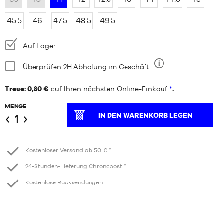
45.5
46
47.5
48.5
49.5
Verfügbarkeit:
Auf Lager
Bedingung:
Überprüfen 2H Abholung im Geschäft
Neun
Treue: 0,80 €
auf Ihren nächsten Online-Einkauf
*
.
MENGE
IN DEN WARENKORB LEGEN
Verringern
Erhöhen
Kostenloser Versand ab 50 € *
24-Stunden-Lieferung Chronopost *
Kostenlose Rücksendungen