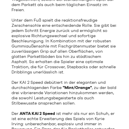
dem Parkett als auch beim täglichen Einsatz im
Freien.
Unter dem Fuß spielt die reaktionsfreudige
Zwischensohle eine entscheidende Rolle. Sie gibt bei
jedem Schritt Energie zurück und ermöglicht so
explosive Richtungswechsel und sofortige
Beschleunigung. In Kombination mit der robusten
Gummiaußensohle mit Fischgrätenmuster bietet sie
zuverlässigen Grip auf allen Oberflächen, von
glatten Parkettböden bis hin zu städtischem
Asphalt. So erhalten die Spieler eine optimale
Traktion, die für Crossover, Stepbacks oder schnelle
Dribblings unerlässlich ist.
Der KAI 2 Speed debütiert in der eleganten und
durchschlagenden Farbe
"Mint/Orange"
, zu der bald
drei vibrierende Variationen hinzukommen werden,
die sowohl Leistungsbegeisterte als auch
Stilbewusste ansprechen sollen.
Der
ANTA KAI 2 Speed
ist mehr als nur ein Schuh, er
ist eine echte Erweiterung des Spiels von Kyrie
Irving: unberechenbar, explosiv und immer in