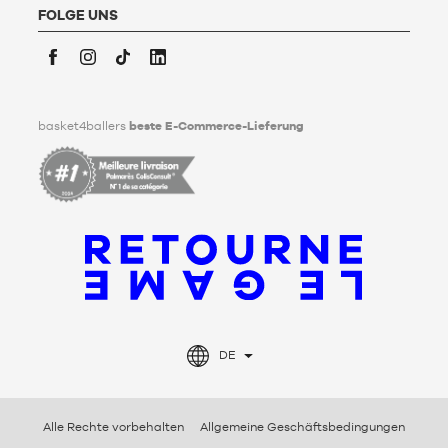
Lebzeiten Richtlinien für die Aufbewahrung, Löschung und
FOLGE UNS
Weitergabe seiner personenbezogenen Daten nach seinem
Tod festlegen kann. Um mehr darüber zu erfahren,
klicken Sie
bitte hier
.
Facebook
Instagram
TikTok
LinkedIn
basket4ballers
beste E-Commerce-Lieferung
DE
Alle Rechte vorbehalten
Allgemeine Geschäftsbedingungen