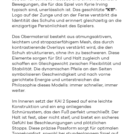
Bewegungen, die für das Spiel von Kyrie Irving
typisch sind, unerlässlich ist. Das geschlitzte
"K11"
-
Logo auf der Zunge und an der Ferse verstärkt die
Identität des Schuhs und erinnert gleichzeitig an die
einzigartige Persönlichkeit des Spielers.
Das Obermaterial besteht aus atmungsaktivem,
leichtem und strapazierfähigem Mesh, das durch
kontrastierende Overlays verstärkt wird, die den
Schuh strukturieren, ohne ihn zu beschweren. Diese
Elemente sorgen für Stil und Halt zugleich und
schaffen ein Gleichgewicht zwischen Flexibilität und
Stabilität. Die dynamischen Pfeile an den Seiten
symbolisieren Geschwindigkeit und nach vorne
gerichtete Energie und unterstreichen die
Philosophie dieses Modells: immer schneller, immer
weiter.
Im Inneren setzt der KAI 2 Speed auf eine leichte
Konstruktion und ein eng anliegendes
Schnürsystem, das den Fuß perfekt umschließt. Der
Halt ist fest, aber nicht steif, und bietet ein sicheres
Gefühl bei Beschleunigungen und plötzlichen
Stopps. Diese präzise Passform sorgt für optimalen
Tragekomfort, sowohl bei stundenlangem Spiel auf