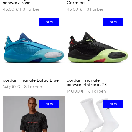
schwarz-rosa
Carmine
UNSERE
UNSERE
45,00 €
3
Farben
45,00 €
3
Farben
VERFÜGBAREN
VERFÜGBAREN
GRÖSSEN
GRÖSSEN
NEW
NEW
XS
XS
S
M
M
L
L
XL
XL
XXL
XXL
Jordan Triangle Baltic Blue
Jordan Triangle
schwarz/infrarot 23
140,00 €
3
Farben
UNSERE
UNSERE
140,00 €
3
Farben
VERFÜGBAREN
VERFÜGBAREN
GRÖSSEN
GRÖSSEN
NEW
NEW
40.5
40.5
41
41
42
42
42.5
42.5