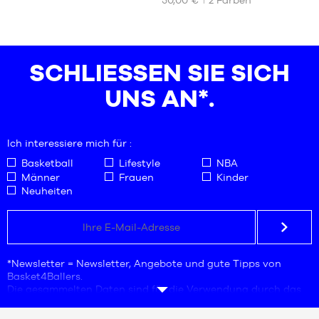
GRÖSSEN
GRÖSSEN
XS
42
S
46
SCHLIESSEN SIE SICH U
M
50
L
NS AN*.
XL
XXL
Ich interessiere mich für :
Basketball
Lifestyle
NBA
Männer
Frauen
Kinder
Neuheiten
*Newsletter = Newsletter, Angebote und gute Tipps von
Basket4Ballers.
Die gesammelten Daten sind für die Verwendung durch das
Unternehmen Basket4Ballers bestimmt, das für die
Verarbeitung verantwortlich ist. Die Angabe der E-Mail-