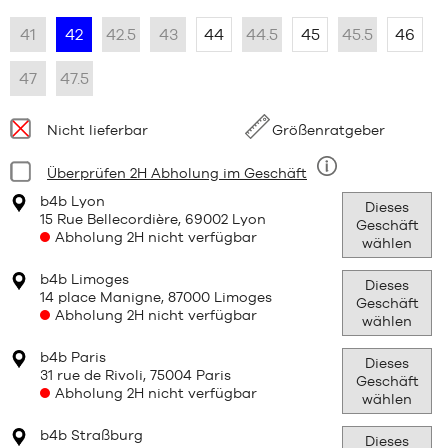
41
42
42.5
43
44
44.5
45
45.5
46
47
47.5
Verfügbarkeit:
Nicht lieferbar
Größenratgeber
Bedingung:
Überprüfen 2H Abholung im Geschäft
Neun
b4b Lyon
Dieses
15 Rue Bellecordière, 69002 Lyon
Geschäft
Abholung 2H nicht verfügbar
wählen
b4b Limoges
Dieses
14 place Manigne, 87000 Limoges
Geschäft
Abholung 2H nicht verfügbar
wählen
b4b Paris
Dieses
31 rue de Rivoli, 75004 Paris
Geschäft
Abholung 2H nicht verfügbar
wählen
b4b Straßburg
Dieses