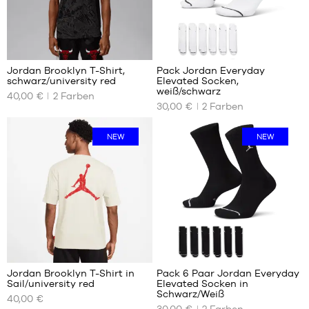
43
43
44
44
44.5
44.5
45
45
Jordan Brooklyn T-Shirt,
Pack Jordan Everyday
45.5
45.5
schwarz/university red
Elevated Socken,
UNSERE
UNSERE
46
46
weiß/schwarz
40,00 €
2
Farben
VERFÜGBAREN
VERFÜGBAREN
47
47
30,00 €
2
Farben
GRÖSSEN
GRÖSSEN
47.5
47.5
48.5
XS
38
NEW
NEW
S
42
M
46
L
50
XL
XXL
Jordan Brooklyn T-Shirt in
Pack 6 Paar Jordan Everyday
Sail/university red
Elevated Socken in
UNSERE
UNSERE
Schwarz/Weiß
40,00 €
VERFÜGBAREN
VERFÜGBAREN
30,00 €
2
Farben