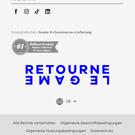
Weitergabe seiner personenbezogenen Daten nach seinem
Tod festlegen kann. Um mehr darüber zu erfahren,
klicken Sie
bitte hier
.
Facebook
Instagram
TikTok
LinkedIn
basket4ballers
beste E-Commerce-Lieferung
DE
Alle Rechte vorbehalten
Allgemeine Geschäftsbedingungen
Allgemeine Nutzungsbedingungen
Datenschutz