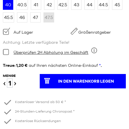
40
40.5
41
42
42.5
43
44
44.5
45
45.5
46
47
47.5
Verfügbarkeit:
Auf Lager
Größenratgeber
Achtung: Letzte verfügbare Teile!
Bedingung:
Überprüfen 2H Abholung im Geschäft
Neun
Treue: 1,20 €
auf Ihren nächsten Online-Einkauf
*
.
MENGE
IN DEN WARENKORB LEGEN
Verringern
Erhöhen
Kostenloser Versand ab 50 € *
24-Stunden-Lieferung Chronopost *
Kostenlose Rücksendungen