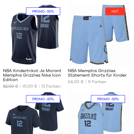
PROMO
-50%
HOT
85
49
NBA Kindertrikot Ja Morant
NBA Memphis Grizzlies
Memphis Grizzlies Nike Icon
Statement Shorts für Kinder
UNSERE
UNSERE
Edition
54,00 €
9
Farben
VERFÜGBAREN
VERFÜGBAREN
82,00 €
41,00 €
12
Farben
GRÖSSEN
GRÖSSEN
S –
S –
PROMO
-50%
PROMO
-50%
Kinder
Kinder
– 1,25
– 1,25
m bis
m bis
1,35 m
1,35 m
M –
M –
Kind
Kind