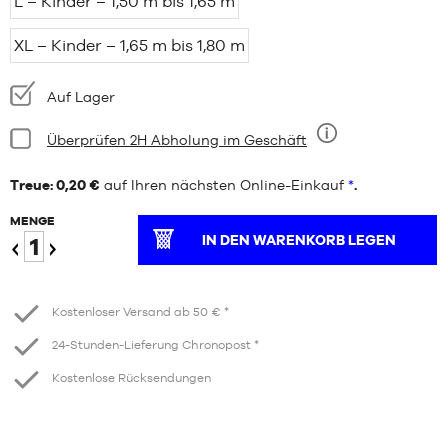
L – Kinder – 1,50 m bis 1,65 m
XL – Kinder – 1,65 m bis 1,80 m
Verfügbarkeit:
Auf Lager
Bedingung:
Überprüfen 2H Abholung im Geschäft
Neun
Treue: 0,20 €
auf Ihren nächsten Online-Einkauf
*
.
MENGE
IN DEN WARENKORB LEGEN
Verringern
Erhöhen
Kostenloser Versand ab 50 € *
24-Stunden-Lieferung Chronopost *
Kostenlose Rücksendungen