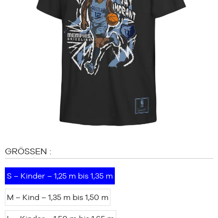
MARKEN
SALE
KIND
RELEASES
SALE
RELEASES
DE
Mitglied
werden
FAQ
GRÖSSEN :
Blog
S – Kinder – 1,25 m bis 1,35 m
M – Kind – 1,35 m bis 1,50 m