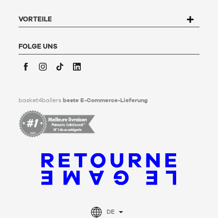
kann der Nutzer an Basket4Ballers, 104 rue de Hochfelden,
67200 Strasbourg schreiben oder das Formular "
Kontakt zum
Kundenservice
" ausfüllen. Um mehr zu erfahren,
klicken Sie
VORTEILE
hier
.
Basket4Ballers informiert den Nutzer darüber, dass er zu
Lebzeiten Richtlinien für die Aufbewahrung, Löschung und
FOLGE UNS
Weitergabe seiner personenbezogenen Daten nach seinem
Tod festlegen kann. Um mehr darüber zu erfahren,
klicken Sie
bitte hier
.
Facebook
Instagram
TikTok
LinkedIn
basket4ballers
beste E-Commerce-Lieferung
DE