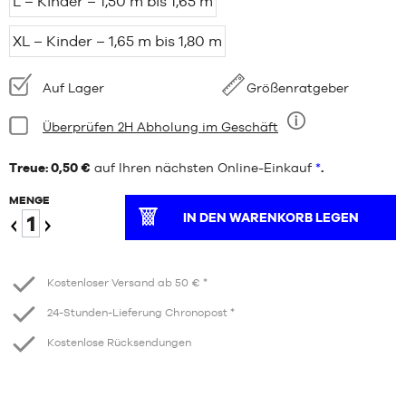
L – Kinder – 1,50 m bis 1,65 m
XL – Kinder – 1,65 m bis 1,80 m
Verfügbarkeit:
Auf Lager
Größenratgeber
Bedingung:
Überprüfen 2H Abholung im Geschäft
Neun
Treue: 0,50 €
auf Ihren nächsten Online-Einkauf
*
.
MENGE
IN DEN WARENKORB LEGEN
Verringern
Erhöhen
Kostenloser Versand ab 50 € *
24-Stunden-Lieferung Chronopost *
Kostenlose Rücksendungen