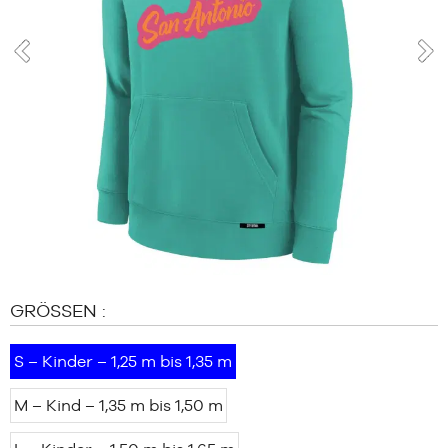
MARKEN
SALE
KIND
prev
nex
RELEASES
SALE
RELEASES
DE
Mitglied
werden
FAQ
GRÖSSEN :
Blog
S – Kinder – 1,25 m bis 1,35 m
M – Kind – 1,35 m bis 1,50 m