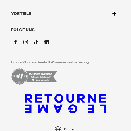
kann der Nutzer an Basket4Ballers, 104 rue de Hochfelden,
67200 Strasbourg schreiben oder das Formular "
Kontakt zum
Kundenservice
" ausfüllen. Um mehr zu erfahren,
klicken Sie
VORTEILE
hier
.
Basket4Ballers informiert den Nutzer darüber, dass er zu
Lebzeiten Richtlinien für die Aufbewahrung, Löschung und
FOLGE UNS
Weitergabe seiner personenbezogenen Daten nach seinem
Tod festlegen kann. Um mehr darüber zu erfahren,
klicken Sie
bitte hier
.
Facebook
Instagram
TikTok
LinkedIn
basket4ballers
beste E-Commerce-Lieferung
DE