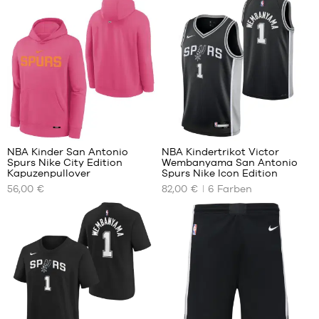
48
NBA Kinder San Antonio
NBA Kindertrikot Victor
Spurs Nike City Edition
Wembanyama San Antonio
UNSERE
UNSERE
Kapuzenpullover
Spurs Nike Icon Edition
VERFÜGBAREN
VERFÜGBAREN
56,00 €
82,00 €
6
Farben
GRÖSSEN
GRÖSSEN
S –
S –
Kinder
Kinder
– 1,25
– 1,25
m bis
m bis
1,35 m
1,35 m
M –
M –
Kind
Kind
–
–