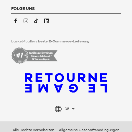
Basket4Ballers informiert den Nutzer darüber, dass er zu
Lebzeiten Richtlinien für die Aufbewahrung, Löschung und
FOLGE UNS
Weitergabe seiner personenbezogenen Daten nach seinem
Tod festlegen kann. Um mehr darüber zu erfahren,
klicken Sie
bitte hier
.
Facebook
Instagram
TikTok
LinkedIn
basket4ballers
beste E-Commerce-Lieferung
DE
Alle Rechte vorbehalten
Allgemeine Geschäftsbedingungen