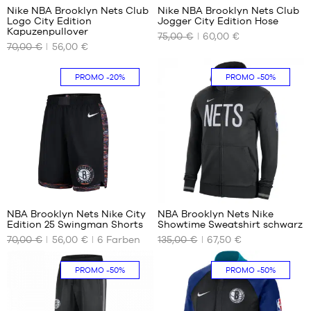
Nike NBA Brooklyn Nets Club
Nike NBA Brooklyn Nets Club
Logo City Edition
Jogger City Edition Hose
UNSERE
UNSERE
Kapuzenpullover
75,00 €
60,00 €
VERFÜGBAREN
VERFÜGBAREN
70,00 €
56,00 €
GRÖSSEN
GRÖSSEN
S
XS
PROMO
-20%
PROMO
-50%
M
S
L
M
XL
L
XXL
XL
XXL
80
5
NBA Brooklyn Nets Nike City
NBA Brooklyn Nets Nike
Edition 25 Swingman Shorts
Showtime Sweatshirt schwarz
UNSERE
UNSERE
70,00 €
56,00 €
6
Farben
135,00 €
67,50 €
VERFÜGBAREN
VERFÜGBAREN
GRÖSSEN
GRÖSSEN
PROMO
-50%
PROMO
-50%
S
S
M
M