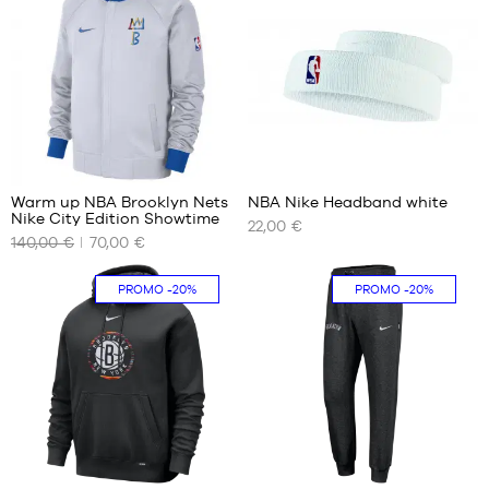
3
2
Warm up NBA Brooklyn Nets
NBA Nike Headband white
Nike City Edition Showtime
22,00 €
UNSERE
UNSERE
140,00 €
70,00 €
VERFÜGBAREN
VERFÜGBAREN
GRÖSSEN
GRÖSSEN
PROMO
-20%
PROMO
-20%
XS
Einheitsgröße
S
M
L
XL
1