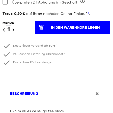
Bedingung:
Überprüfen 2H Abholung im Geschäft
Neun
Treue: 0,20 €
auf Ihren nächsten Online-Einkauf
*
.
MENGE
IN DEN WARENKORB LEGEN
Verringern
Erhöhen
Kostenloser Versand ab 50 € *
24-Stunden-Lieferung Chronopost *
Kostenlose Rücksendungen
BESCHREIBUNG
Bkn m nk es ce ss lgo tee black