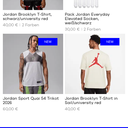
44.5
44.5
45
45
Jordan Brooklyn T-Shirt,
Pack Jordan Everyday
45.5
45.5
schwarz/university red
Elevated Socken,
UNSERE
UNSERE
46
46
weiß/schwarz
40,00 €
2
Farben
VERFÜGBAREN
VERFÜGBAREN
47
47
30,00 €
2
Farben
GRÖSSEN
GRÖSSEN
47.5
47.5
48.5
XS
38
NEW
NEW
S
42
M
46
L
50
XL
XXL
Jordan Sport Quai 54 Trikot
Jordan Brooklyn T-Shirt in
2026
Sail/university red
UNSERE
UNSERE
60,00 €
40,00 €
VERFÜGBAREN
VERFÜGBAREN
GRÖSSEN
GRÖSSEN
XS
XS