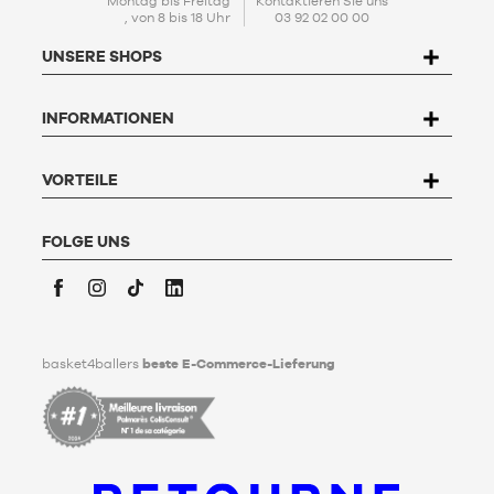
Montag bis Freitag
Kontaktieren Sie uns
, von 8 bis 18 Uhr
03 92 02 00 00
Mit der Einrichtung Ihres Kontos stimmen Sie unserer
Politik
zum Schutz personenbezogener Daten (PPDP)
zu. Gemäß
UNSERE SHOPS
dem Gesetz Nr. 78-17 vom 6. Januar 1978 über Informatik,
Dateien und Freiheitsrechte haben Sie das Recht, auf die Sie
betreffenden Daten zuzugreifen, sie zu berichtigen, zu
INFORMATIONEN
widersprechen und zu löschen. Um dieses Recht auszuüben,
kann der Nutzer an Basket4Ballers, 104 rue de Hochfelden,
67200 Strasbourg schreiben oder das Formular "
Kontakt zum
Kundenservice
" ausfüllen. Um mehr zu erfahren,
klicken Sie
VORTEILE
hier
.
Basket4Ballers informiert den Nutzer darüber, dass er zu
Lebzeiten Richtlinien für die Aufbewahrung, Löschung und
FOLGE UNS
Weitergabe seiner personenbezogenen Daten nach seinem
Tod festlegen kann. Um mehr darüber zu erfahren,
klicken Sie
bitte hier
.
Facebook
Instagram
TikTok
LinkedIn
basket4ballers
beste E-Commerce-Lieferung