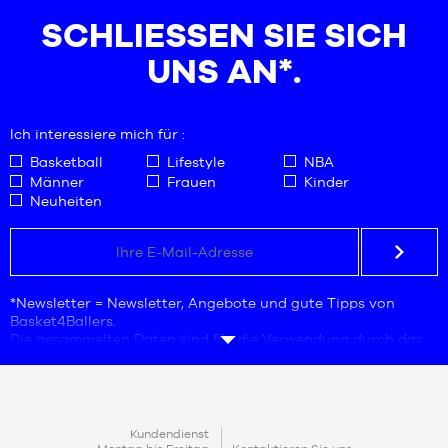
S
S
SCHLIESSEN SIE SICH U
M
M
NS AN*.
L
L
XL
XL
XXL
XXL
Ich interessiere mich für :
Basketball
Lifestyle
NBA
Männer
Frauen
Kinder
Neuheiten
*Newsletter = Newsletter, Angebote und gute Tipps von
Basket4Ballers.
Die gesammelten Daten sind für die Verwendung durch das
Unternehmen Basket4Ballers bestimmt, das für die
Verarbeitung verantwortlich ist. Die Angabe der E-Mail-
Adresse ist eine Pflichtangabe. Diese Daten sind notwendig
für Geschäftsanfragen, Statistiken und Marketingstudien,
um den Nutzern Angebote zu unterbreiten, die auf ihre
KONTAKT
Kundendienst
Bedürfnisse zugeschnitten sind.