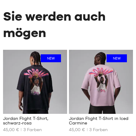
Sie werden auch
mögen
NEW
NEW
2
2
Jordan Flight T-Shirt,
Jordan Flight T-Shirt in Iced
schwarz-rosa
Carmine
UNSERE
UNSERE
45,00 €
3
Farben
45,00 €
3
Farben
VERFÜGBAREN
VERFÜGBAREN