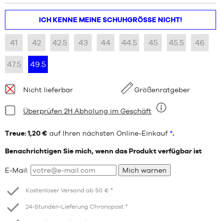
ICH KENNE MEINE SCHUHGRÖSSE NICHT!
41
42
42.5
43
44
44.5
45
45.5
46
47.5
49.5
Verfügbarkeit:
Nicht lieferbar
Größenratgeber
Bedingung:
Überprüfen 2H Abholung im Geschäft
Neun
Treue: 1,20 €
auf Ihren nächsten Online-Einkauf
*
.
Benachrichtigen Sie mich, wenn das Produkt verfügbar ist
E-Mail:
Mich warnen
Kostenloser Versand ab 50 € *
24-Stunden-Lieferung Chronopost *