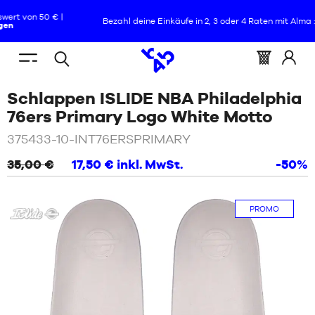
Bezahl deine Einkäufe in 2, 3 oder 4 Raten mit Alma :
+ Details
DE
(leer)
Menu
Warenkorb
Melde
Offene
SIE
STARTSEITE
mobile
:
Sie
Schlappen ISLIDE NBA Philadelphia
Suche
BEFINDEN
NEUHEITEN
sich
SICH
/
Wei
76ers Primary Logo White Motto
an
HIER:
SCHUHE
375433-10-INT76ERSPRIMARY
NEUHEITEN
35,00 €
17,50 €
inkl. MwSt.
-50%
KLEIDUNG
SCHUHE
ISLIDE
AUSSTATTUNGEN
-
PROMO
KLEIDUNG
Schlappen
NBA
NBA
AUSSTATTUNGEN
MARKEN
NBA
KIND