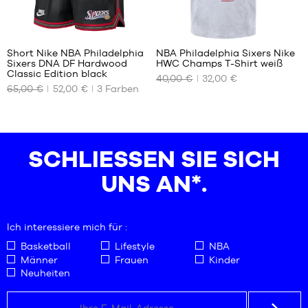
33
Short Nike NBA Philadelphia
NBA Philadelphia Sixers Nike
Sixers DNA DF Hardwood
HWC Champs T-Shirt weiß
UNSERE
UNSERE
Classic Edition black
40,00 €
32,00 €
VERFÜGBAREN
VERFÜGBAREN
65,00 €
52,00 €
3
Farben
GRÖSSEN
GRÖSSEN
S
XS
L
SCHLIESSEN SIE SICH U
XL
XXL
NS AN*.
Ich interessiere mich für :
Basketball
Lifestyle
NBA
Männer
Frauen
Kinder
Neuheiten