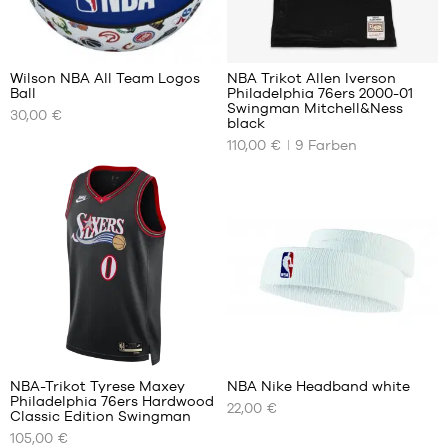
4
83
Wilson NBA All Team Logos
NBA Trikot Allen Iverson
Ball
Philadelphia 76ers 2000-01
UNSERE
UNSERE
Swingman Mitchell&Ness
30,00 €
VERFÜGBAREN
VERFÜGBAREN
black
GRÖSSEN
GRÖSSEN
110,00 €
9
Farben
Größe
XS
7
S
M
L
2
2
NBA-Trikot Tyrese Maxey
NBA Nike Headband white
Philadelphia 76ers Hardwood
22,00 €
UNSERE
UNSERE
Classic Edition Swingman
VERFÜGBAREN
VERFÜGBAREN
105,00 €
GRÖSSEN
GRÖSSEN