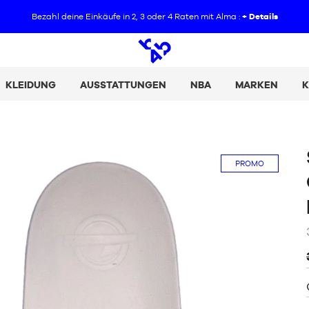
Bezahl deine Einkäufe in 2, 3 oder 4 Raten mit Alma :
+ Details
Offene
Suche
KLEIDUNG
AUSSTATTUNGEN
NBA
MARKEN
K
PROMO