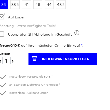
36
38.5
41
46
44
48.5
Verfügbarkeit:
Auf Lager
Achtung: Letzte verfügbare Teile!
Bedingung:
Überprüfen 2H Abholung im Geschäft
Neun
Treue: 0,10 €
auf Ihren nächsten Online-Einkauf
*
.
MENGE
IN DEN WARENKORB LEGEN
Verringern
Erhöhen
Kostenloser Versand ab 50 € *
24-Stunden-Lieferung Chronopost *
Kostenlose Rücksendungen