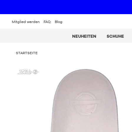
Mitglied werden
FAQ
Blog
NEUHEITEN
SCHUHE
SIE
STARTSEITE
BEFINDEN
SICH
ISLIDE
HIER:
-
Schlappen
NBA