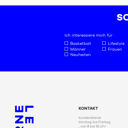
S
Größe
7
M
SC
L
XL
XXL
Ich interessiere mich für :
Basketball
Lifestyle
Männer
Frauen
Neuheiten
KONTAKT
Kundendienst
Montag bis Freitag
, von 8 bis 18 Uhr