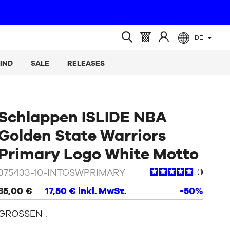
DE
(leer)
Warenkorb
Melden
Suche
:
Sie
öffnen
IND
SALE
RELEASES
sich
an
Schlappen ISLIDE NBA
Golden State Warriors
/
We
Primary Logo White Motto
375433-10-INTGSWPRIMARY
1
35,00 €
17,50 €
inkl. MwSt.
-50%
GRÖSSEN :