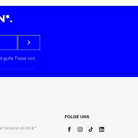
36
38.5
*.
46
48.5
d gute Tipps von
Verwendung durch
mmt, das für die
ngabe der E-Mail-
Daten sind
istiken und
gebote zu
zugeschnitten sind.
men Sie unserer
 Daten (PPDP)
zu.
FOLGE UNS
nuar 1978 über
e haben Sie das
er Versand ab 50 € *
uzugreifen, sie zu
löschen. Um dieses