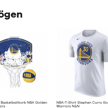
mögen
1
11
i Basketballkorb NBA Golden
NBA-T-Shirt Stephen Curry Go
ors
Warriors N&N