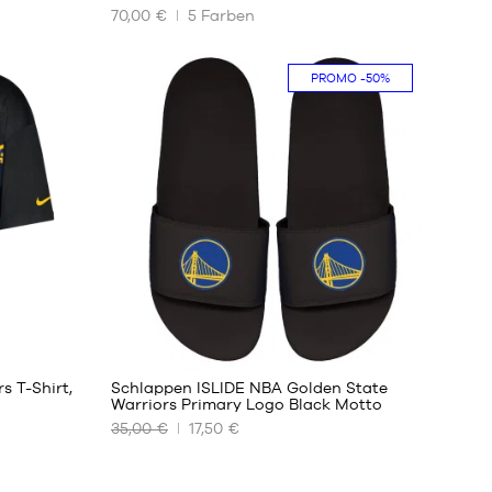
70,00 €
5
Farben
UNSERE
VERFÜGBAREN
GRÖSSEN
PROMO
-50%
S
M
L
XL
XXL
2
s T-Shirt,
Schlappen ISLIDE NBA Golden State
Warriors Primary Logo Black Motto
35,00 €
17,50 €
UNSERE
VERFÜGBAREN
GRÖSSEN