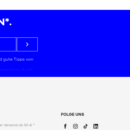
36
38.5
*.
41
46
44
48.5
d gute Tipps von
Verwendung durch
mmt, das für die
ngabe der E-Mail-
Daten sind
istiken und
gebote zu
zugeschnitten sind.
men Sie unserer
 Daten (PPDP)
zu.
FOLGE UNS
nuar 1978 über
e haben Sie das
er Versand ab 50 € *
uzugreifen, sie zu