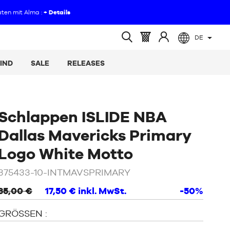
DE
(leer)
Warenkorb
Melden
Suche
:
Sie
öffnen
IND
SALE
RELEASES
sich
an
Schlappen ISLIDE NBA
Dallas Mavericks Primary
/
Weiß
Logo White Motto
375433-10-INTMAVSPRIMARY
35,00 €
17,50 €
inkl. MwSt.
-50%
GRÖSSEN :