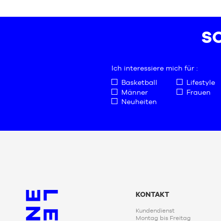
42
S
42.5
M
SC
43
L
44
XL
44.5
XXL
Ich interessiere mich für :
45
Basketball
Lifestyle
45.5
Männer
Frauen
46
Neuheiten
47
47.5
48
48.5
KONTAKT
Kundendienst
Montag bis Freitag