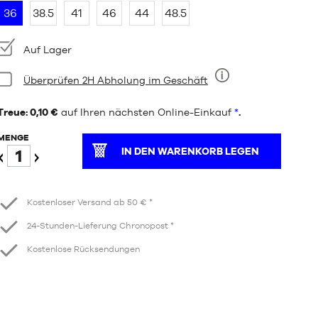
36
38.5
41
46
44
48.5
Verfügbarkeit:
Auf Lager
Bedingung:
Überprüfen 2H Abholung im Geschäft
Neun
Treue: 0,10 €
auf Ihren nächsten Online-Einkauf
*
.
MENGE
IN DEN WARENKORB LEGEN
Verringern
Erhöhen
Kostenloser Versand ab 50 € *
24-Stunden-Lieferung Chronopost *
Kostenlose Rücksendungen