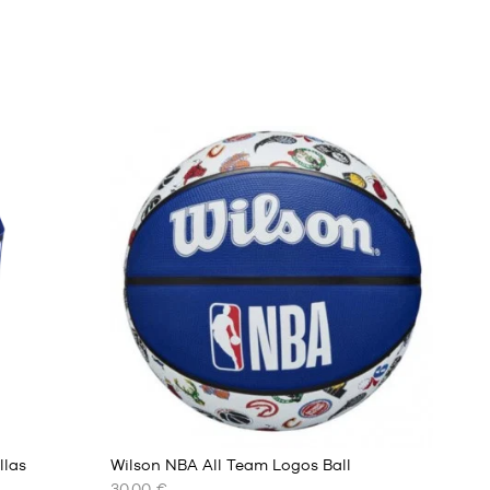
4
llas
Wilson NBA All Team Logos Ball
30,00 €