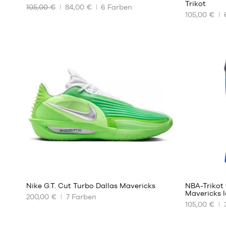
Trikot
105,00 €
84,00 €
6
Farben
UNSERE
UNSERE
105,00 €
VERFÜGBAREN
VERFÜGBA
GRÖSSEN
GRÖSSEN
S
XS
M
S
L
M
XL
L
XXL
XL
XXL
38
Nike G.T. Cut Turbo Dallas Mavericks
NBA-Trikot 
Mavericks 
200,00 €
7
Farben
105,00 €
UNSERE
UNSERE
VERFÜGBAREN
VERFÜGBA
GRÖSSEN
GRÖSSEN