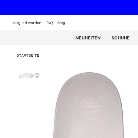
Mitglied werden
FAQ
Blog
NEUHEITEN
SCHUHE
SIE
STARTSEITE
BEFINDEN
SICH
ISLIDE
HIER:
-
Schlappen
NBA