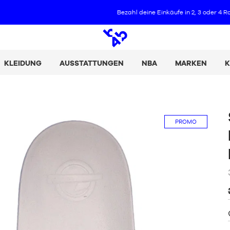
Bezahl deine Einkäufe in 2, 3 oder 4 Raten mit Alma :
+ Details
Offene
Suche
KLEIDUNG
AUSSTATTUNGEN
NBA
MARKEN
K
PROMO