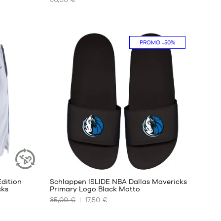
UNSERE
VERFÜGBAREN
GRÖSSEN
PROMO
-50%
Größe
7
Edition
Schlappen ISLIDE NBA Dallas Mavericks
NACHHALTIGER
cks
Primary Logo Black Motto
ARTIKEL
35,00 €
17,50 €
UNSERE
VERFÜGBAREN
GRÖSSEN