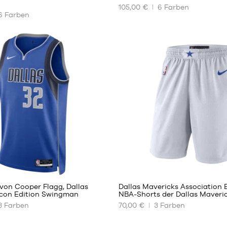
105,00 €
6
Farben
UNSERE
6
Farben
REN
VERFÜGBAREN
GRÖSSEN
S
M
L
XL
XXL
3
7
von Cooper Flagg, Dallas
Dallas Mavericks Association 
Icon Edition Swingman
NBA-Shorts der Dallas Maveri
3
Farben
70,00 €
3
Farben
UNSERE
REN
VERFÜGBAREN
GRÖSSEN