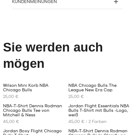
KUNDENMEINUNGEN
Sie werden auch
mögen
3
2
Wilson Mini Korb NBA
NBA Chicago Bulls The
Chicago Bulls
NEW
League New Era Cap
UNSERE
UNSERE
25,00 €
25,00 €
VERFÜGBAREN
VERFÜGBAREN
GRÖSSEN
GRÖSSEN
NBA-T-Shirt Dennis Rodman
Jordan Flight Essentials NBA
Chicago Bulls Tee von
Bulls T-Shirt mit Bulls -Logo,
UNSERE
UNSERE
Einheitsgröße
Einheitsgröße
Mitchell & Ness
weiß
VERFÜGBAREN
VERFÜGBAREN
45,00 €
45,00 €
2
Farben
GRÖSSEN
GRÖSSEN
Jordan Boxy Flight Chicago
NBA-T-Shirt Dennis Rodman
S
XS