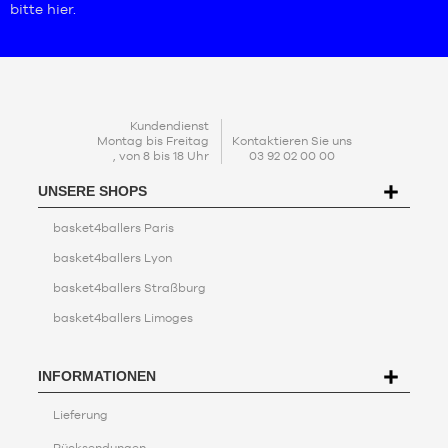
bitte hier
.
KONTAKT
Kundendienst
Montag bis Freitag
Kontaktieren Sie uns
, von 8 bis 18 Uhr
03 92 02 00 00
UNSERE SHOPS
basket4ballers Paris
basket4ballers Lyon
basket4ballers Straßburg
basket4ballers Limoges
INFORMATIONEN
Lieferung
Rücksendungen