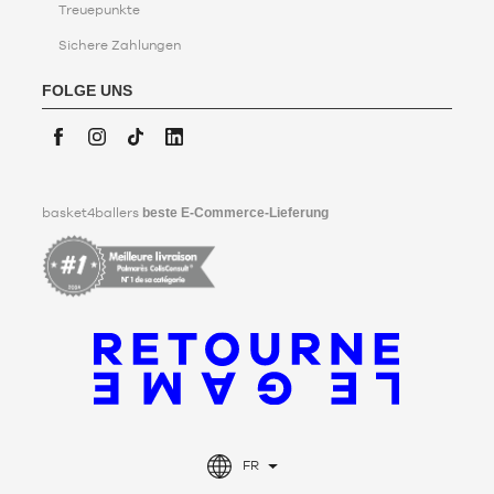
Treuepunkte
Sichere Zahlungen
Sichere
Zahlungen
FOLGE UNS
Mastercard,
Visa,
CB,
Paypal,
Facebook
Instagram
TikTok
LinkedIn
Apple
Pay,
basket4ballers
beste E-Commerce-Lieferung
Google
Pay
und
Alma
(Ratenzahlung)
FR