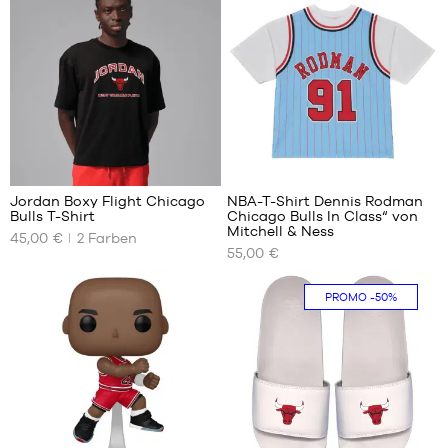
S
XS
M
S
M
L
XL
XXL
Jordan Boxy Flight Chicago
NBA-T-Shirt Dennis Rodman
Bulls T-Shirt
Chicago Bulls In Class“ von
UNSERE
UNSERE
Mitchell & Ness
45,00 €
2
Farben
VERFÜGBAREN
VERFÜGBAREN
55,00 €
GRÖSSEN
GRÖSSEN
XS
S
PROMO
-50%
S
M
M
L
L
XL
XL
XXL