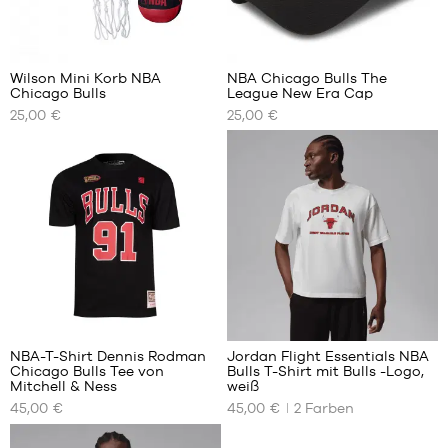
3
2
Wilson Mini Korb NBA
NBA Chicago Bulls The
Chicago Bulls
League New Era Cap
UNSERE
UNSERE
25,00 €
25,00 €
VERFÜGBAREN
VERFÜGBAREN
GRÖSSEN
GRÖSSEN
Einheitsgröße
Einheitsgröße
NBA-T-Shirt Dennis Rodman
Jordan Flight Essentials NBA
Chicago Bulls Tee von
Bulls T-Shirt mit Bulls -Logo,
UNSERE
UNSERE
Mitchell & Ness
weiß
VERFÜGBAREN
VERFÜGBAREN
45,00 €
45,00 €
2
Farben
GRÖSSEN
GRÖSSEN