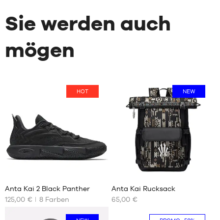
Sie werden auch
mögen
HOT
NEW
29
Anta Kai 2 Black Panther
Anta Kai Rucksack
125,00 €
8
Farben
65,00 €
UNSERE
UNSERE
VERFÜGBAREN
VERFÜGBAREN
GRÖSSEN
GRÖSSEN