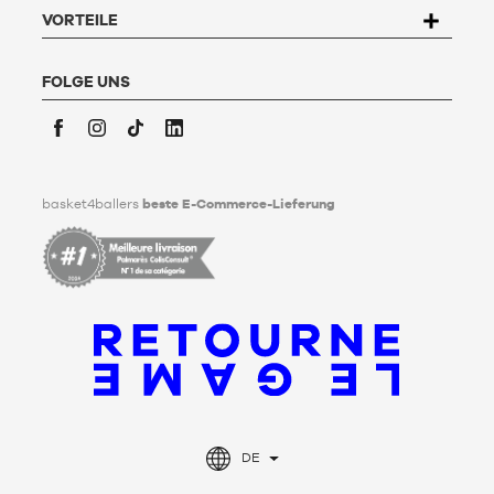
Kundenservice
" ausfüllen. Um mehr zu erfahren,
klicken Sie
VORTEILE
hier
.
Basket4Ballers informiert den Nutzer darüber, dass er zu
Lebzeiten Richtlinien für die Aufbewahrung, Löschung und
FOLGE UNS
Weitergabe seiner personenbezogenen Daten nach seinem
Tod festlegen kann. Um mehr darüber zu erfahren,
klicken Sie
bitte hier
.
Facebook
Instagram
TikTok
LinkedIn
basket4ballers
beste E-Commerce-Lieferung
DE