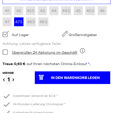
41
42
42.5
43
44
44.5
45
45.5
46
47
47.5
48.5
49.5
Verfügbarkeit:
Auf Lager
Größenratgeber
Achtung: Letzte verfügbare Teile!
Bedingung:
Überprüfen 2H Abholung im Geschäft
Neun
Treue: 0,60 €
auf Ihren nächsten Online-Einkauf
*
.
MENGE
IN DEN WARENKORB LEGEN
Verringern
Erhöhen
Kostenloser Versand ab 50 € *
24-Stunden-Lieferung Chronopost *
Kostenlose Rücksendungen