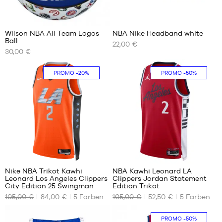
4
2
Wilson NBA All Team Logos
NBA Nike Headband white
Ball
22,00 €
UNSERE
UNSERE
30,00 €
VERFÜGBAREN
VERFÜGBAREN
GRÖSSEN
GRÖSSEN
PROMO
-20%
PROMO
-50%
Größe
Einheitsgröße
7
39
39
Nike NBA Trikot Kawhi
NBA Kawhi Leonard LA
Leonard Los Angeles Clippers
Clippers Jordan Statement
UNSERE
UNSERE
City Edition 25 Swingman
Edition Trikot
VERFÜGBAREN
VERFÜGBAREN
105,00 €
84,00 €
5
Farben
105,00 €
52,50 €
5
Farben
GRÖSSEN
GRÖSSEN
S
XS
PROMO
-50%