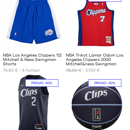
S
12
NBA Los Angeles Clippers '02
NBA Trikot Lamar Odom Los
Mitchell & Ness Swingman
Angeles Clippers 2000
UNSERE
UNSERE
Shorts
Mitchell&ness Swingman
VERFÜGBAREN
VERFÜGBAREN
74,90 €
4
Farben
115,00 €
57,50 €
GRÖSSEN
GRÖSSEN
XS
S
PROMO
-50%
PROMO
-50%
39