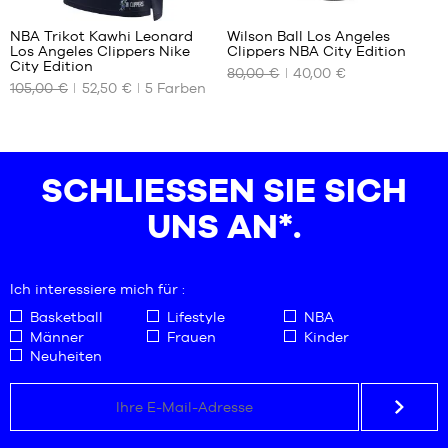
NBA Trikot Kawhi Leonard
Wilson Ball Los Angeles
Los Angeles Clippers Nike
Clippers NBA City Edition
UNSERE
UNSERE
City Edition
80,00 €
40,00 €
VERFÜGBAREN
VERFÜGBAREN
105,00 €
52,50 €
5
Farben
GRÖSSEN
GRÖSSEN
S
Größe
7
SCHLIESSEN SIE SICH U
NS AN*.
Ich interessiere mich für :
Basketball
Lifestyle
NBA
Männer
Frauen
Kinder
Neuheiten