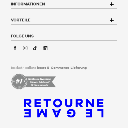
INFORMATIONEN
widersprechen und zu löschen. Um dieses Recht auszuüben,
kann der Nutzer an Basket4Ballers, 104 rue de Hochfelden,
67200 Strasbourg schreiben oder das Formular "
Kontakt zum
Kundenservice
" ausfüllen. Um mehr zu erfahren,
klicken Sie
VORTEILE
hier
.
Basket4Ballers informiert den Nutzer darüber, dass er zu
Lebzeiten Richtlinien für die Aufbewahrung, Löschung und
FOLGE UNS
Weitergabe seiner personenbezogenen Daten nach seinem
Tod festlegen kann. Um mehr darüber zu erfahren,
klicken Sie
bitte hier
.
Facebook
Instagram
TikTok
LinkedIn
basket4ballers
beste E-Commerce-Lieferung