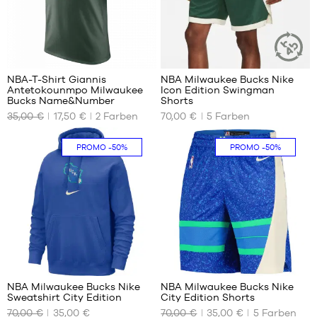
XL
1
39
NBA-T-Shirt Giannis
NBA Milwaukee Bucks Nike
NACHHALT
Antetokounmpo Milwaukee
Icon Edition Swingman
ARTIKEL
UNSERE
UNSERE
Bucks Name&Number
Shorts
VERFÜGBAREN
VERFÜGBAREN
35,00 €
17,50 €
2
Farben
70,00 €
5
Farben
GRÖSSEN
GRÖSSEN
S
S
PROMO
-50%
PROMO
-50%
M
L
L
XL
XL
XXL
XXL
1
39
NBA Milwaukee Bucks Nike
NBA Milwaukee Bucks Nike
Sweatshirt City Edition
City Edition Shorts
UNSERE
UNSERE
70,00 €
35,00 €
70,00 €
35,00 €
5
Farben
VERFÜGBAREN
VERFÜGBAREN