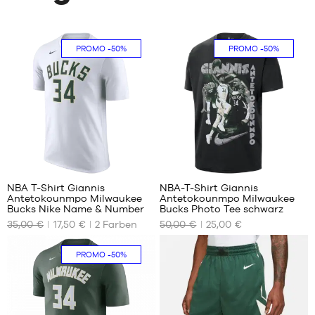
PROMO
-50%
PROMO
-50%
1
NBA T-Shirt Giannis
NBA-T-Shirt Giannis
Antetokounmpo Milwaukee
Antetokounmpo Milwaukee
UNSERE
UNSERE
Bucks Nike Name & Number
Bucks Photo Tee schwarz
VERFÜGBAREN
VERFÜGBAREN
35,00 €
17,50 €
2
Farben
50,00 €
25,00 €
GRÖSSEN
GRÖSSEN
M
XS
PROMO
-50%
L
S
M
L