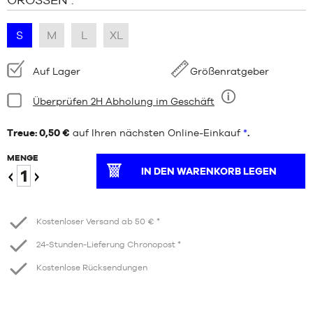
S
M
L
XL
Verfügbarkeit:
Auf Lager
Größenratgeber
Bedingung:
Überprüfen 2H Abholung im Geschäft
Neun
Treue: 0,50 €
auf Ihren nächsten Online-Einkauf
*
.
MENGE
IN DEN WARENKORB LEGEN
Verringern
Erhöhen
Kostenloser Versand ab 50 € *
24-Stunden-Lieferung Chronopost *
Kostenlose Rücksendungen