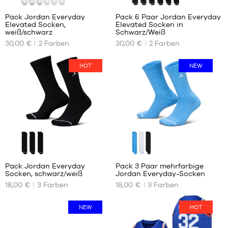
Pack Jordan Everyday
Pack 6 Paar Jordan Everyday
Elevated Socken,
Elevated Socken in
UNSERE
UNSERE
weiß/schwarz
Schwarz/Weiß
VERFÜGBAREN
VERFÜGBAREN
30,00 €
2
Farben
30,00 €
2
Farben
GRÖSSEN
GRÖSSEN
38
42
HOT
NEW
42
46
46
50
50
Pack Jordan Everyday
Pack 3 Paar mehrfarbige
Socken, schwarz/weiß
Jordan Everyday-Socken
UNSERE
UNSERE
18,00 €
3
Farben
18,00 €
3
Farben
VERFÜGBAREN
VERFÜGBAREN
GRÖSSEN
GRÖSSEN
NEW
HOT
38
38
42
42