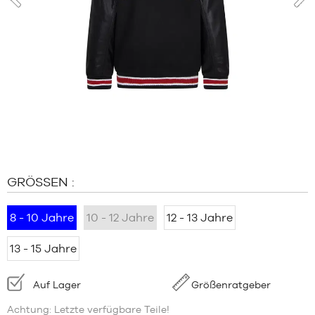
MARKEN
prev
nex
SALE
KIND
RELEASES
SALE
RELEASES
DE
Mitglied
werden
GRÖSSEN :
FAQ
8 - 10 Jahre
10 - 12 Jahre
12 - 13 Jahre
Blog
13 - 15 Jahre
Verfügbarkeit:
Auf Lager
Größenratgeber
Achtung: Letzte verfügbare Teile!