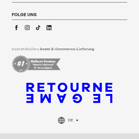
hier
.
Basket4Ballers informiert den Nutzer darüber, dass er zu
Lebzeiten Richtlinien für die Aufbewahrung, Löschung und
FOLGE UNS
Weitergabe seiner personenbezogenen Daten nach seinem
Tod festlegen kann. Um mehr darüber zu erfahren,
klicken Sie
bitte hier
.
Facebook
Instagram
TikTok
LinkedIn
basket4ballers
beste E-Commerce-Lieferung
DE