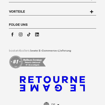
kann der Nutzer an Basket4Ballers, 104 rue de Hochfelden,
67200 Strasbourg schreiben oder das Formular "
Kontakt zum
Kundenservice
" ausfüllen. Um mehr zu erfahren,
klicken Sie
VORTEILE
hier
.
Basket4Ballers informiert den Nutzer darüber, dass er zu
Lebzeiten Richtlinien für die Aufbewahrung, Löschung und
FOLGE UNS
Weitergabe seiner personenbezogenen Daten nach seinem
Tod festlegen kann. Um mehr darüber zu erfahren,
klicken Sie
bitte hier
.
Facebook
Instagram
TikTok
LinkedIn
basket4ballers
beste E-Commerce-Lieferung
DE