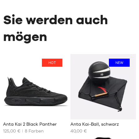
Sie werden auch
mögen
HOT
NEW
29
Anta Kai 2 Black Panther
Anta Kai-Ball, schwarz
125,00 €
8
Farben
40,00 €
UNSERE
UNSERE
VERFÜGBAREN
VERFÜGBAREN