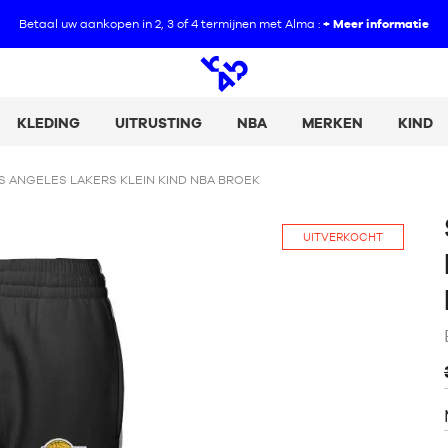
Betaal uw aankopen in 2, 3 of 4 termijnen met Alma :
+ Meer informatie
Open
zoeken
KLEDING
UITRUSTING
NBA
MERKEN
KIND
S ANGELES LAKERS KLEIN KIND NBA BROEK
UITVERKOCHT