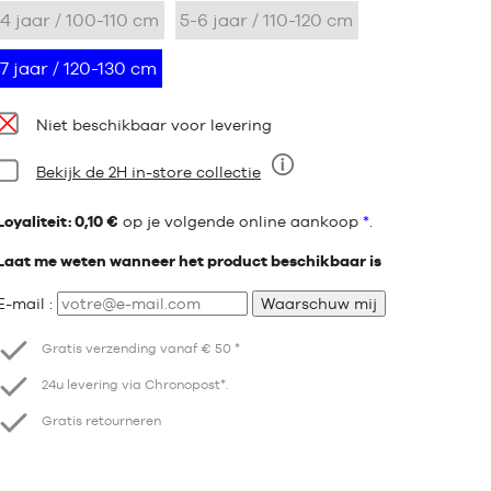
4 jaar / 100-110 cm
5-6 jaar / 110-120 cm
7 jaar / 120-130 cm
Beschikbaarheid:
Niet beschikbaar voor levering
Staat:
Bekijk de 2H in-store collectie
Negen
Loyaliteit: 0,10 €
op je volgende online aankoop
*
.
Laat me weten wanneer het product beschikbaar is
E-mail :
Waarschuw mij
Gratis verzending vanaf € 50 *
24u levering via Chronopost*.
Gratis retourneren