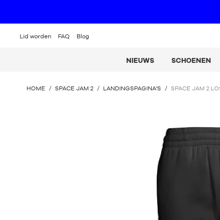
Lid worden
FAQ
Blog
NIEUWS
SCHOENEN
U
HOME
/
SPACE JAM 2
/
LANDINGSPAGINA'S
/
SPACE JAM 2 LO
BEVINDT
ZICH
HIER
: