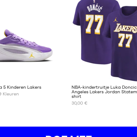
Eén
maat
1
a 5 Kinderen Lakers
NBA-kindertruitje Luka Doncic
Angeles Lakers Jordan State
9
Kleuren
shirt
ONZE
30,00 €
RE
BESCHIKBARE
MATEN
S -
kind
-