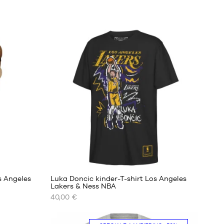
s Angeles
Luka Doncic kinder-T-shirt Los Angeles
Lakers & Ness NBA
40,00 €
ONZE
BESCHIKBARE
MATEN