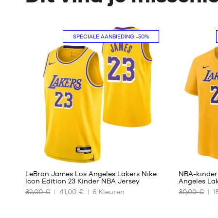
SPECIALE AANBIEDING
-50%
194
LeBron James Los Angeles Lakers Nike
NBA-kinder
Icon Edition 23 Kinder NBA Jersey
Angeles Lak
82,00 €
41,00 €
6
Kleuren
30,00 €
1
ONZE
ONZE
BESCHIKBARE
BESCHIKBA
MATEN
MATEN