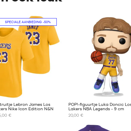
SPECIALE AANBIEDING
-50%
2
truitje Lebron James Los
POP!-figuurtje Luka Doncic Lo
ers Nike Icon Edition N&N
Lakers NBA Legends - 9 cm
5,00 €
20,00 €
ONZE
RE
BESCHIKBARE
MATEN