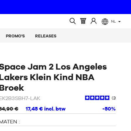
NL
(leeg)
Mandje
Log
Open
:
in
zoeken
PROMO'S
RELEASES
op
Space Jam 2 Los Angeles
Lakers Klein Kind NBA
Broek
EK2B3SBH7-LAK
2
34,90 €
17,45 €
incl. btw
-50%
MATEN :