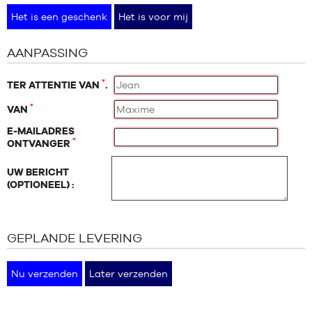
MERKEN
Het is een geschenk
Het is voor mij
PROMO'S
KIND
AANPASSING
RELEASES
PROMO'S
*
TER ATTENTIE VAN
.
*
VAN
RELEASES
NL
E-MAILADRES
*
ONTVANGER
Lid
UW BERICHT
worden
(OPTIONEEL) :
FAQ
Blog
GEPLANDE LEVERING
Nu verzenden
Later verzenden