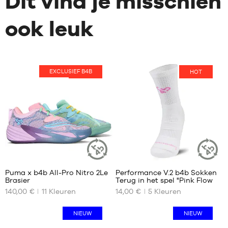
Dit vind je misschien
ook leuk
EXCLUSIEF B4B
HOT
HOT
40
7
Puma x b4b All-Pro Nitro 2Le
Performance V.2 b4b Sokken
DUURZAAM
DUURZAA
Brasier
Terug in het spel "Pink Flow
ARTIKEL
ARTIKEL
ONZE
ONZE
140,00 €
11
Kleuren
14,00 €
5
Kleuren
BESCHIKBARE
BESCHIKBARE
MATEN
MATEN
NIEUW
NIEUW
35.5
38