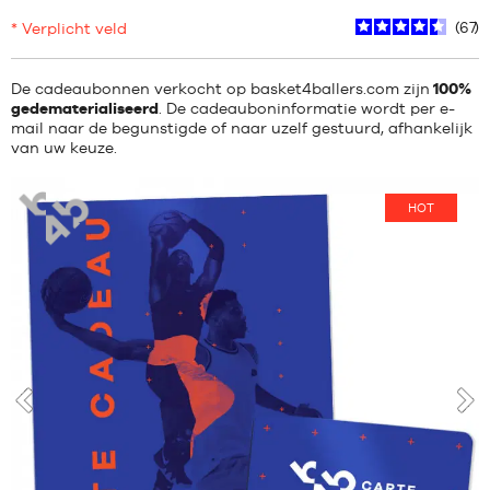
67
* Verplicht veld
De cadeaubonnen verkocht op basket4ballers.com zijn
100%
gedematerialiseerd
. De cadeauboninformatie wordt per e-
mail naar de begunstigde of naar uzelf gestuurd, afhankelijk
van uw keuze.
basketbal4ballers
HOT
voor
vol