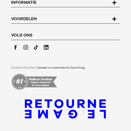
INFORMATIE
oefenen, kan de gebruiker schrijven naar Basket4Ballers, 104
rue de Hochfelden, 67200 Strasbourg of het
formulier
"Contact Klantenservice
" invullen.
Voor meer informatie,
klik hier
. Basket4Ballers informeert de
VOORDELEN
gebruiker dat hij tijdens zijn leven richtlijnen kan definiëren
met betrekking tot het bewaren, het verwijderen en het
communiceren van zijn persoonlijke gegevens na zijn
VOLG ONS
overlijden. Voor meer informatie,
klik hier
.
Facebook
Instagram
TikTok
LinkedIn
basket4ballers
beste e-commerce levering