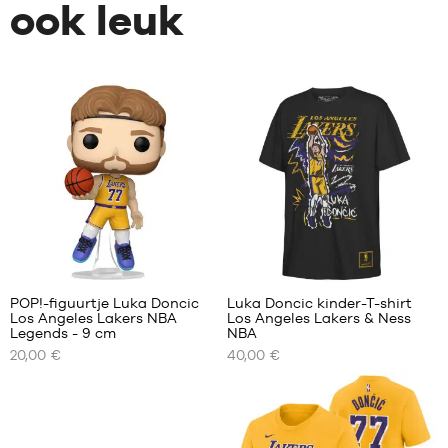
ook leuk
POP!-figuurtje Luka Doncic
Luka Doncic kinder-T-shirt
Los Angeles Lakers NBA
Los Angeles Lakers & Ness
ONZE
ONZE
Legends - 9 cm
NBA
BESCHIKBARE
BESCHIKBARE
20,00 €
40,00 €
MATEN
MATEN
Eén
S -
maat
kind
-