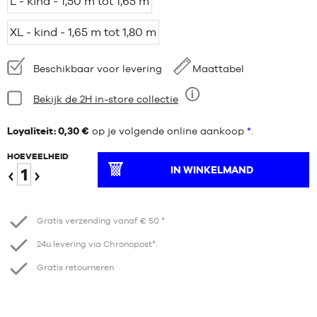
L - kind - 1,50 m tot 1,65 m
XL - kind - 1,65 m tot 1,80 m
Beschikbaarheid:
Beschikbaar voor levering
Maattabel
Staat:
Bekijk de 2H in-store collectie
Negen
Loyaliteit: 0,30 €
op je volgende online aankoop
*
.
HOEVEELHEID
IN WINKELMAND
Verminder
Verhogen
Gratis verzending vanaf € 50 *
24u levering via Chronopost*.
Gratis retourneren