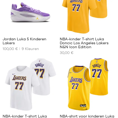
1,25
m
tot
1,35
m
M -
1
kind
-
Jordan Luka 5 Kinderen
NBA-kinder T-shirt Luka
1,35
Lakers
Doncic Los Angeles Lakers
m
ONZE
ONZE
N&N Icon Edition
100,00 €
9
Kleuren
tot
BESCHIKBARE
BESCHIKBARE
30,00 €
1,50
MATEN
MATEN
m
35.5
S -
L -
kind
kind
36
-
-
36.5
1,25
1,50
37.5
m
m
tot
38
tot
1,35
1,65
38.5
m
m
39
M -
XL -
2
63
40
kind
kind
-
-
NBA-kinder T-shirt Luka
NBA-shirt voor kinderen Luka
1,35