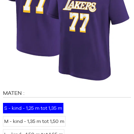
MERKEN
PROMO'S
KIND
RELEASES
PROMO'S
RELEASES
NL
Lid
worden
FAQ
MATEN :
Blog
S - kind - 1,25 m tot 1,35 m
M - kind - 1,35 m tot 1,50 m