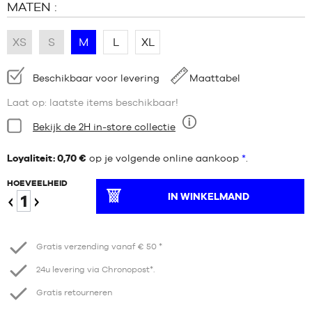
MATEN :
XS
S
M
L
XL
Beschikbaarheid:
Beschikbaar voor levering
Maattabel
Laat op: laatste items beschikbaar!
Staat:
Bekijk de 2H in-store collectie
Negen
Loyaliteit: 0,70 €
op je volgende online aankoop
*
.
HOEVEELHEID
IN WINKELMAND
Verminder
Verhogen
Gratis verzending vanaf € 50 *
24u levering via Chronopost*.
Gratis retourneren