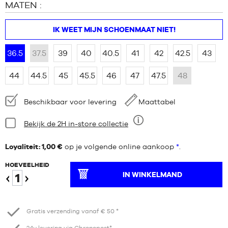
MATEN :
IK WEET MIJN SCHOENMAAT NIET!
36.5
37.5
39
40
40.5
41
42
42.5
43
44
44.5
45
45.5
46
47
47.5
48
Beschikbaarheid:
Beschikbaar voor levering
Maattabel
Staat:
Bekijk de 2H in-store collectie
Negen
Loyaliteit: 1,00 €
op je volgende online aankoop
*
.
HOEVEELHEID
IN WINKELMAND
Verminder
Verhogen
Gratis verzending vanaf € 50 *