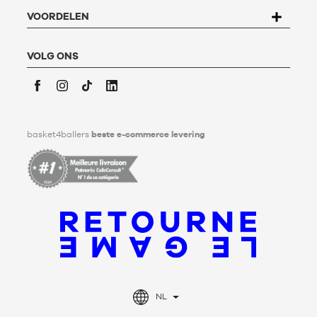
formulier
"Contact Klantenservice
" invullen.
Voor meer informatie,
klik hier
. Basket4Ballers informeert de
VOORDELEN
gebruiker dat hij tijdens zijn leven richtlijnen kan definiëren
met betrekking tot het bewaren, het verwijderen en het
communiceren van zijn persoonlijke gegevens na zijn
VOLG ONS
overlijden. Voor meer informatie,
klik hier
.
Facebook
Instagram
TikTok
LinkedIn
basket4ballers
beste e-commerce levering
NL