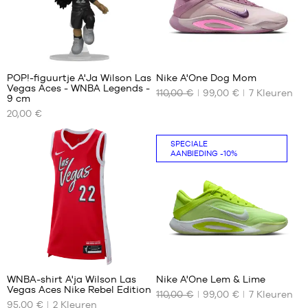
44
44.5
45
83
45.5
POP!-figuurtje A'Ja Wilson Las
Nike A'One Dog Mom
46
Vegas Aces - WNBA Legends -
110,00 €
99,00 €
7
Kleuren
ONZE
ONZE
47
9 cm
BESCHIKBARE
BESCHIKBARE
47.5
20,00 €
MATEN
MATEN
Eén
40
SPECIALE
AANBIEDING
-10%
maat
42.5
43
44
44.5
45
45.5
83
46
47
WNBA-shirt A'ja Wilson Las
Nike A'One Lem & Lime
48
Vegas Aces Nike Rebel Edition
110,00 €
99,00 €
7
Kleuren
ONZE
ONZE
95,00 €
2
Kleuren
BESCHIKBARE
BESCHIKBARE