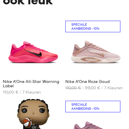
ook leuk
SPECIALE
AANBIEDING
-10%
83
83
Nike A'One All-Star Warning
Nike A'One Roze Goud
Label
110,00 €
99,00 €
7
Kleuren
ONZE
ONZE
110,00 €
7
Kleuren
BESCHIKBARE
BESCHIKBARE
MATEN
MATEN
SPECIALE
35.5
35.5
AANBIEDING
-10%
44
42
42.5
43