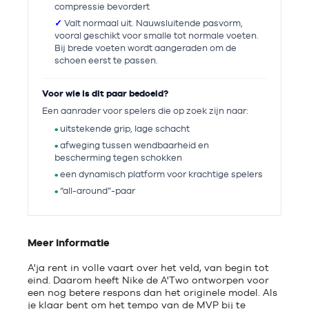
compressie bevordert
✓
Valt normaal uit. Nauwsluitende pasvorm,
vooral geschikt voor smalle tot normale voeten.
Bij brede voeten wordt aangeraden om de
schoen eerst te passen.
Voor wie is dit paar bedoeld?
Een aanrader voor spelers die op zoek zijn naar:
•
uitstekende grip, lage schacht
•
afweging tussen wendbaarheid en
bescherming tegen schokken
•
een dynamisch platform voor krachtige spelers
•
“all-around”-paar
Meer informatie
A'ja rent in volle vaart over het veld, van begin tot
eind. Daarom heeft Nike de A'Two ontworpen voor
een nog betere respons dan het originele model. Als
je klaar bent om het tempo van de MVP bij te