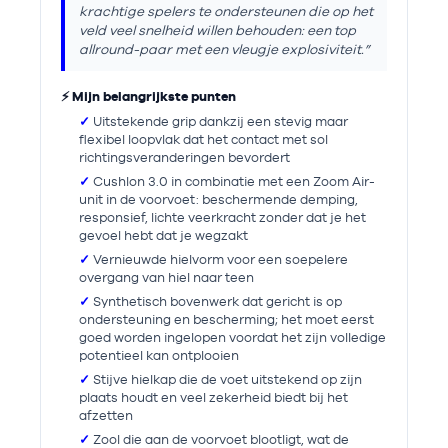
krachtige spelers te ondersteunen die op het
veld veel snelheid willen behouden: een top
allround-paar met een vleugje explosiviteit.”
⚡ Mijn belangrijkste punten
✓
Uitstekende grip dankzij een stevig maar
flexibel loopvlak dat het contact met sol
richtingsveranderingen bevordert
✓
Cushlon 3.0 in combinatie met een Zoom Air-
unit in de voorvoet: beschermende demping,
responsief, lichte veerkracht zonder dat je het
gevoel hebt dat je wegzakt
✓
Vernieuwde hielvorm voor een soepelere
overgang van hiel naar teen
✓
Synthetisch bovenwerk dat gericht is op
ondersteuning en bescherming; het moet eerst
goed worden ingelopen voordat het zijn volledige
potentieel kan ontplooien
✓
Stijve hielkap die de voet uitstekend op zijn
plaats houdt en veel zekerheid biedt bij het
afzetten
✓
Zool die aan de voorvoet blootligt, wat de