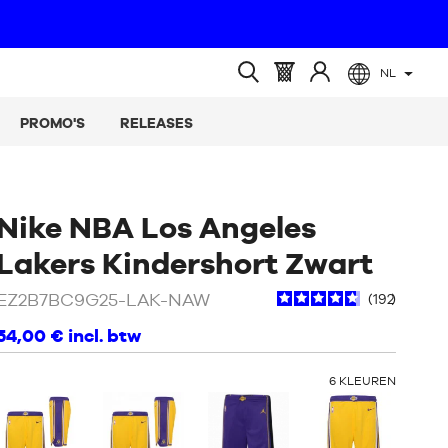
NL
(leeg)
Mandje
Log
Open
:
in
zoeken
PROMO'S
RELEASES
op
Nike NBA Los Angeles
/
Zwa
Lakers Kindershort Zwart
EZ2B7BC9G25-LAK-NAW
192
54,00 €
incl. btw
ANDERE
6
KLEUREN
KLEUREN
: