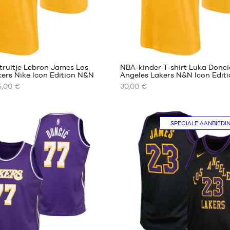
2
truitje Lebron James Los
NBA-kinder T-shirt Luka Donci
ers Nike Icon Edition N&N
Angeles Lakers N&N Icon Edit
5,00 €
30,00 €
ONZE
RE
BESCHIKBARE
MATEN
SPECIALE AANBIEDI
S -
kind
-
1,25
m
tot
1,35
m
M -
kind
-