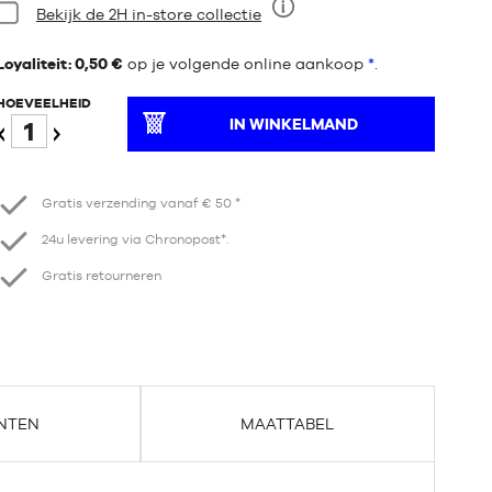
Staat:
Bekijk de 2H in-store collectie
Negen
Loyaliteit: 0,50 €
op je volgende online aankoop
*
.
HOEVEELHEID
IN WINKELMAND
Verminder
Verhogen
Gratis verzending vanaf € 50 *
24u levering via Chronopost*.
Gratis retourneren
NTEN
MAATTABEL