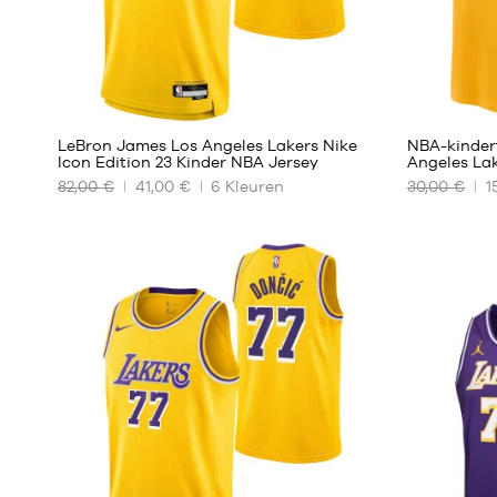
194
LeBron James Los Angeles Lakers Nike
NBA-kinder
Icon Edition 23 Kinder NBA Jersey
Angeles Lak
82,00 €
41,00 €
6
Kleuren
30,00 €
1
ONZE
ONZE
BESCHIKBARE
BESCHIKBA
MATEN
MATEN
M -
S -
kind
kind
-
-
1,35
1,25
m
m
tot
tot
1,50
1,35
m
m
L -
M -
kind
kind
-
-