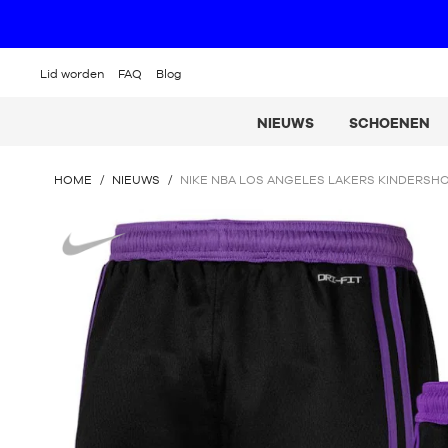
Lid worden
FAQ
Blog
NIEUWS
SCHOENEN
U
HOME
/
NIEUWS
/
NIKE NBA LOS ANGELES LAKERS KINDERSH
BEVINDT
ZICH
Nike
HIER
: