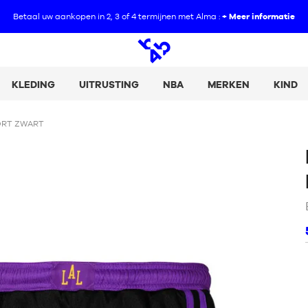
Betaal uw aankopen in 2, 3 of 4 termijnen met Alma :
+ Meer informatie
Open
zoeken
KLEDING
UITRUSTING
NBA
MERKEN
KIND
ORT ZWART