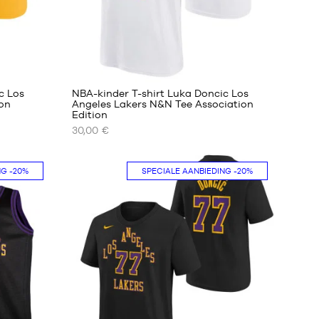
2
c Los
NBA-kinder T-shirt Luka Doncic Los
ion
Angeles Lakers N&N Tee Association
Edition
ONZE
30,00 €
BESCHIKBARE
MATEN
NG
-20%
SPECIALE AANBIEDING
-20%
S -
kind
-
1,25
m
tot
1,35
m
M -
kind
-