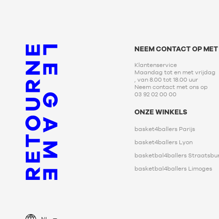
m
m
L -
L -
kind
kind
-
-
1,50
1,50
NEEM CONTACT OP MET
m
m
tot
tot
Klantenservice
1,65
1,65
Maandag tot en met vrijdag
, van 8.00 tot 18.00 uur
m
m
Neem contact met ons op
XL -
XL -
03 92 02 00 00
kind
kind
-
-
ONZE WINKELS
1,65
1,65
m
m
basket4ballers Parijs
tot
tot
basket4ballers Lyon
1,80
1,80
m
m
basketbal4ballers Straatsbu
basketbal4ballers Limoges