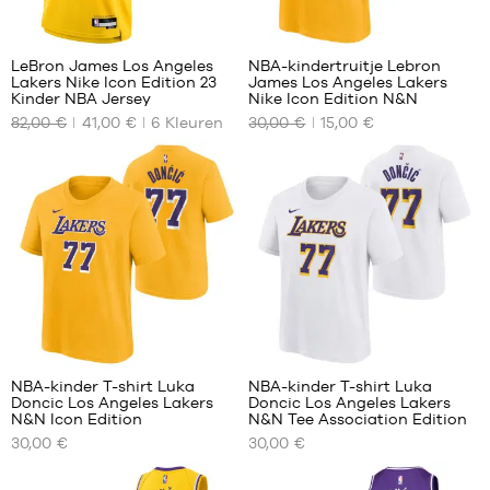
194
2
LeBron James Los Angeles
NBA-kindertruitje Lebron
Lakers Nike Icon Edition 23
James Los Angeles Lakers
ONZE
ONZE
Kinder NBA Jersey
Nike Icon Edition N&N
BESCHIKBARE
BESCHIKBARE
82,00 €
41,00 €
6
Kleuren
30,00 €
15,00 €
MATEN
MATEN
M -
S -
kind
kind
-
-
1,35
1,25
m
m
tot
tot
1,50
1,35
m
m
L -
M -
2
kind
kind
-
-
NBA-kinder T-shirt Luka
NBA-kinder T-shirt Luka
1,50
1,35
Doncic Los Angeles Lakers
Doncic Los Angeles Lakers
m
m
ONZE
ONZE
N&N Icon Edition
N&N Tee Association Edition
tot
tot
BESCHIKBARE
BESCHIKBARE
30,00 €
30,00 €
1,65
1,50
MATEN
MATEN
m
m
S -
S -