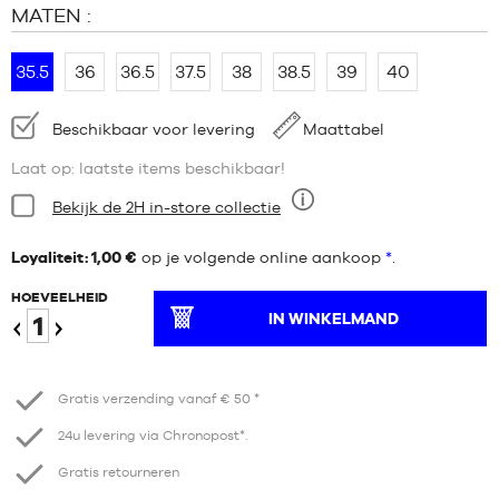
MATEN :
35.5
36
36.5
37.5
38
38.5
39
40
Beschikbaarheid:
Beschikbaar voor levering
Maattabel
Laat op: laatste items beschikbaar!
Staat:
Bekijk de 2H in-store collectie
Negen
Loyaliteit: 1,00 €
op je volgende online aankoop
*
.
HOEVEELHEID
IN WINKELMAND
Verminder
Verhogen
Gratis verzending vanaf € 50 *
24u levering via Chronopost*.
Gratis retourneren