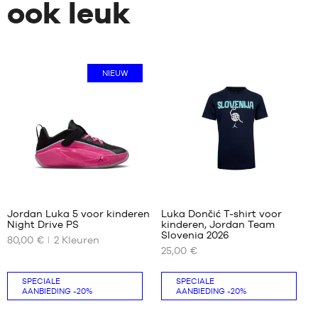
ook leuk
NIEUW
Jordan Luka 5 voor kinderen
Luka Dončić T-shirt voor
Night Drive PS
kinderen, Jordan Team
ONZE
ONZE
Slovenia 2026
80,00 €
2
Kleuren
BESCHIKBARE
BESCHIKBARE
25,00 €
MATEN
MATEN
31.5
XS -
SPECIALE
SPECIALE
AANBIEDING
-20%
AANBIEDING
-20%
kind
32
- 1,15
33