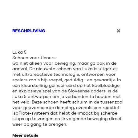
BESCHRIJVING
Luka 5
Schoen voor tieners
Ga niet alleen voor beweging, maar ga ook in de
aanval. De nieuwste schoen van Luka is uitgerust
met ultrareactieve technologie, ontworpen voor
spelers zoals hij: soepel, geduldig... en gevaarlijk. In
een kleurstelling geïnspireerd op het koelbloedige
en explosieve spel van de Sloveense adders, is de
Luka 5 ontworpen om je verbonden te houden met
het veld. Deze schoen heeft schuim in de tussenzool
voor geavanceerde demping, evenals een reactief
IsoPlate-systeem dat helpt de impact bij scherpe
stops op te vangen en je volgende beweging direct
weer op gang te brengen.
Meer details