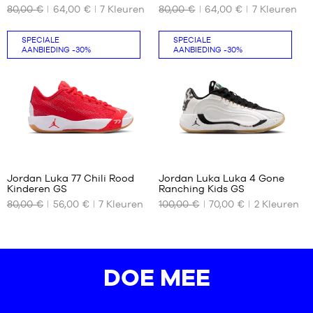
m
80,00 €
64,00 €
7
Kleuren
80,00 €
64,00 €
7
Kleuren
BESCHIKBARE
BESCHIKBARE
tot
MATEN
MATEN
1,65
m
SPECIALE
SPECIALE
36
37.5
AANBIEDING
-30%
AANBIEDING
-30%
XL -
40
38
kind
-
1,65
m
tot
1,80
m
5
3
Jordan Luka 77 Chili Rood
Jordan Luka Luka 4 Gone
Kinderen GS
Ranching Kids GS
ONZE
ONZE
80,00 €
56,00 €
7
Kleuren
100,00 €
70,00 €
2
Kleuren
BESCHIKBARE
BESCHIKBARE
MATEN
MATEN
38.5
36.5
37.5
DOE MEE
38
38.5
39