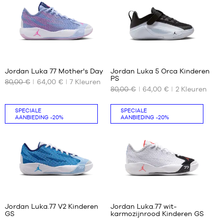
m
33.5
tot
1,25
34
m
35
S -
kind
5
-
1,25
Jordan Luka 77 Mother's Day
Jordan Luka 5 Orca Kinderen
m
PS
80,00 €
64,00 €
7
Kleuren
tot
ONZE
ONZE
80,00 €
64,00 €
2
Kleuren
1,35
BESCHIKBARE
BESCHIKBARE
m
MATEN
MATEN
M -
SPECIALE
SPECIALE
36.5
30
AANBIEDING
-20%
AANBIEDING
-20%
kind
-
37.5
31.5
1,35
38
32
m
38.5
33
tot
39
33.5
1,50
m
40
34
L -
35
5
5
kind
-
Jordan Luka.77 V2 Kinderen
Jordan Luka.77 wit-
1,50
GS
karmozijnrood Kinderen GS
ONZE
ONZE