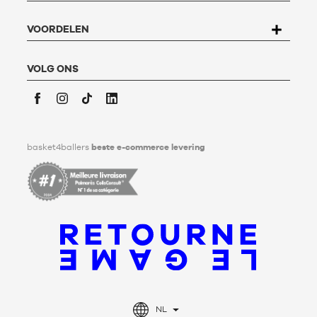
rue de Hochfelden, 67200 Strasbourg of het
formulier
"Contact Klantenservice
" invullen.
Voor meer informatie,
klik hier
. Basket4Ballers informeert de
VOORDELEN
gebruiker dat hij tijdens zijn leven richtlijnen kan definiëren
met betrekking tot het bewaren, het verwijderen en het
communiceren van zijn persoonlijke gegevens na zijn
VOLG ONS
overlijden. Voor meer informatie,
klik hier
.
Facebook
Instagram
TikTok
LinkedIn
basket4ballers
beste e-commerce levering
NL