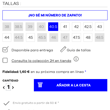
TALLAS :
¡NO SÉ MI NÚMERO DE ZAPATO!
38
38.5
39
40
40.5
41
42
42.5
43
44
44.5
45
45.5
46
47
47.5
48
48.5
Disponibilidad:
Disponible para entrega
Guía de tallas
Estado:
Consulta la colección 2H en tienda
Nueve
Fidelidad: 1,40 €
en su próxima compra en línea
*
CANTIDAD
AÑADIR A LA CESTA
Reduzca
Aumentar
Envío gratuito a partir de 50 € *