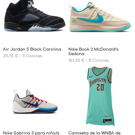
176
14
Air Jordan 5 Black Carolina
Nike Book 2 McDonald's
Sedona
211,75 €
3
Colores
TAMAÑOS
TAMAÑOS
161,33 €
9
Colores
DISPONIBLES
DISPONIBLES
41
39
42
40
42.5
40.5
43
41
44
42
44.5
42.5
45
43
2
46
44
44.5
Nike Sabrina 3 para niño/a
Camiseta de la WNBA de
45