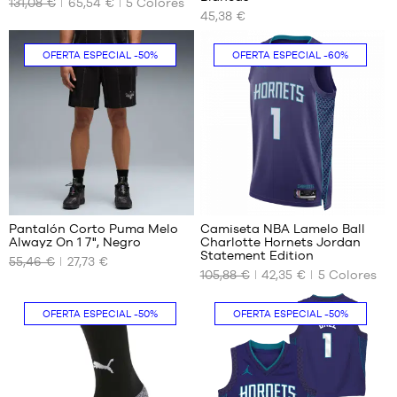
131,08 €
65,54 €
5
Colores
TAMAÑOS
TAMAÑOS
45,38 €
DISPONIBLES
DISPONIBLES
51
S
OFERTA ESPECIAL
-50%
OFERTA ESPECIAL
-60%
M
L
XL
XXL
32
Pantalón Corto Puma Melo
Camiseta NBA Lamelo Ball
Alwayz On 1 7", Negro
Charlotte Hornets Jordan
TAMAÑOS
TAMAÑOS
Statement Edition
55,46 €
27,73 €
DISPONIBLES
DISPONIBLES
105,88 €
42,35 €
5
Colores
XS
S
OFERTA ESPECIAL
-50%
OFERTA ESPECIAL
-50%
S
XXL