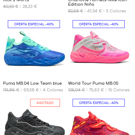
SOSTENIBLE
TAMAÑOS
TAMAÑOS
Edition Niño
40,33 €
28,23 €
DISPONIBLES
DISPONIBLES
82,68 €
41,34 €
5
Colores
XS
S -
niño
OFERTA ESPECIAL
-40%
OFERTA ESPECIAL
-40%
S
-
M
1,25
L
m a
1,35
XL
m
XXL
L -
niño
-
39
44
1,50
m a
Puma MB.04 Low Team blue
World Tour Puma MB.05
1,65
115,96 €
69,58 €
4
Colores
126,04 €
75,63 €
15
Colores
TAMAÑOS
TAMAÑOS
m
DISPONIBLES
DISPONIBLES
XL -
niño
AGOTADO
OFERTA ESPECIAL
-40%
44.5
42.5
-
47
44.5
1,65
m a
48
47
1,80
51
m