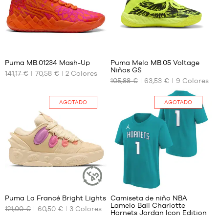
1
16
Puma MB.01234 Mash-Up
Puma Melo MB.05 Voltage
Niños GS
141,17 €
70,58 €
2
Colores
TAMAÑOS
TAMAÑOS
105,88 €
63,53 €
9
Colores
DISPONIBLES
DISPONIBLES
42.5
35.5
AGOTADO
AGOTADO
43
38
44
38.5
44.5
45
46
47
36
2
48
49.5
Puma La Francé Bright Lights
Camiseta de niño NBA
ARTÍCULO
51
Lamelo Ball Charlotte
SOSTENIBLE
121,00 €
60,50 €
3
Colores
TAMAÑOS
TAMAÑOS
Hornets Jordan Icon Edition
DISPONIBLES
DISPONIBLES