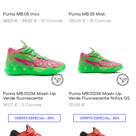
44
44
45
46
Puma MB.05 Inox
Puma MB.05 Mist
47
141,17 €
98,82 €
15
Colores
126,04 €
15
Colores
TAMAÑOS
TAMAÑOS
48
DISPONIBLES
DISPONIBLES
49.5
40
42
51
40.5
42.5
41
43
42
44.5
42.5
45
43
46
44
47
1
5
44.5
48
45
51
Puma MB.01234 Mash-Up
Puma MB.01234 Mash-Up
ARTÍCULO
ARTÍCULO
Verde fluorescente
Verde Fluorescente Niños GS
SOSTENIBLE
SOSTENIBL
46
TAMAÑOS
TAMAÑOS
141,17 €
2
Colores
121,00 €
DISPONIBLES
DISPONIBLES
47
48
40.5
36
OFERTA ESPECIAL
-30%
OFERTA ESPECIAL
-30%
49.5
41
37
51
42
37.5