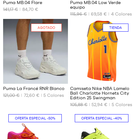
Puma MB.04 Flare
Puma MB.04 Low Verde
47
equipo
141,17 €
84,70 €
TAMAÑOS
TAMAÑOS
48
115,96 €
69,58 €
4
Colores
DISPONIBLES
DISPONIBLES
49.5
51
44
42.5
AGOTADO
TIENDA
44.5
43
47
44
48
44.5
49.5
45
46
47
2
32
48
49.5
Puma La Francé RNR Blanco
Camiseta Nike NBA Lamelo
51
Ball Charlotte Hornets City
121,00 €
72,60 €
5
Colores
TAMAÑOS
TAMAÑOS
Edition 25 Swingman
DISPONIBLES
DISPONIBLES
105,88 €
52,94 €
5
Colores
No
M
Sólo
en
OFERTA ESPECIAL
-50%
OFERTA ESPECIAL
-40%
tienda