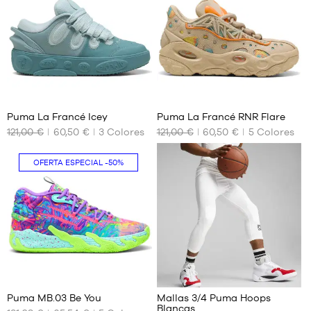
36
2
Puma La Francé Icey
Puma La Francé RNR Flare
121,00 €
60,50 €
3
Colores
121,00 €
60,50 €
5
Colores
TAMAÑOS
TAMAÑOS
DISPONIBLES
DISPONIBLES
OFERTA ESPECIAL
-50%
No
No
326
5
Puma MB.03 Be You
Mallas 3/4 Puma Hoops
Blancas