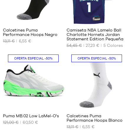
3
38
Calcetines Puma
Camiseta NBA Lamelo Ball
Performance Hoops Negro
Charlotte Hornets Jordan
TAMAÑOS
TAMAÑOS
Statement Edition Pequeña
13,11 €
6,55 €
DISPONIBLES
DISPONIBLES
54,45 €
27,23 €
5
Colores
35-
4-5
38
años
OFERTA ESPECIAL
-50%
OFERTA ESPECIAL
-50%
(S)
/ 104-
110cm
38.5-
42
5-6
(M)
años
/ 110-
47,5-
116
50,5
cm
(XL)
58
5
Puma MB.02 Low LaMel-O's
Calcetines Puma
Performance Hoops Blanco
121,00 €
60,50 €
TAMAÑOS
TAMAÑOS
13,11 €
6,55 €
DISPONIBLES
DISPONIBLES