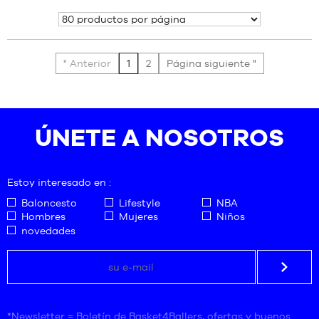
51
35-
Mostrar
38
(S)
" Anterior
1
2
Página siguiente "
ÚNETE A NOSOTROS
Estoy interesado en :
Baloncesto
Lifestyle
NBA
Hombres
Mujeres
Niños
novedades
*Newsletter = Boletín de Basket4Ballers, ofertas y buenos