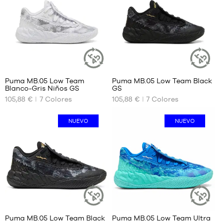
41
37
42
37.5
42.5
38
43
38.5
44
39
44.5
45
Puma MB.05 Low Team
Puma MB.05 Low Team Black
ARTÍCULO
ARTÍCULO
46
Blanco-Gris Niños GS
GS
SOSTENIBLE
SOSTENIBL
TAMAÑOS
TAMAÑOS
47
105,88 €
7
Colores
105,88 €
7
Colores
DISPONIBLES
DISPONIBLES
48
35.5
35.5
NUEVO
NUEVO
36
36
37
37
37.5
37.5
38
38
38.5
38.5
39
39
Puma MB.05 Low Team Black
Puma MB.05 Low Team Ultra
ARTÍCULO
ARTÍCULO