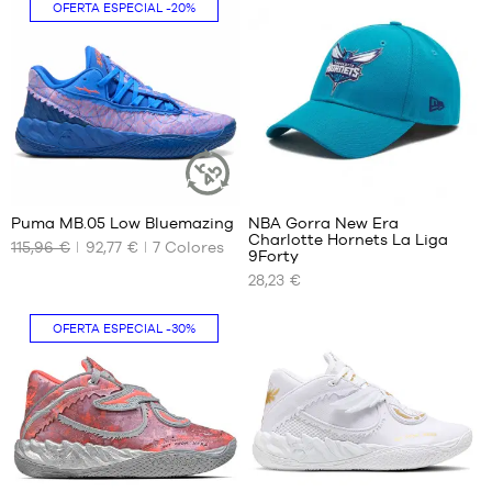
36
35.5
OFERTA ESPECIAL
-20%
37
36
37.5
37
38
37.5
38.5
38
39
38.5
39
1
Puma MB.05 Low Bluemazing
NBA Gorra New Era
ARTÍCULO
Charlotte Hornets La Liga
SOSTENIBLE
115,96 €
92,77 €
7
Colores
TAMAÑOS
TAMAÑOS
9Forty
DISPONIBLES
DISPONIBLES
28,23 €
40
Talla
única
OFERTA ESPECIAL
-30%
40.5
41
42
42.5
43
44
44.5