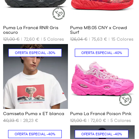
2
44
Puma La Francé RNR Gris
Puma MB.05 CNY x Crowd
ARTÍCULO
oscuro
Surf
SOSTENIBLE
TAMAÑOS
TAMAÑOS
121,00 €
72,60 €
5
Colores
126,04 €
75,63 €
15
Colores
DISPONIBLES
DISPONIBLES
No
40.5
OFERTA ESPECIAL
-30%
OFERTA ESPECIAL
-40%
41
42
42.5
43
44
44.5
1
2
45
46
Camiseta Puma x ET blanca
Puma La Francé Poison Pink
ARTÍCULO
47
SOSTENIBL
40,33 €
28,23 €
121,00 €
72,60 €
5
Colores
TAMAÑOS
TAMAÑOS
48
DISPONIBLES
DISPONIBLES
49.5
OFERTA ESPECIAL
-40%
OFERTA ESPECIAL
-40%
51
XS
41