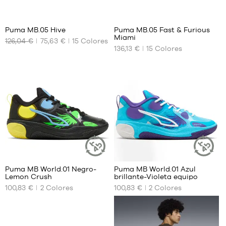
48
44
44
49.5
51
Puma MB.05 Hive
Puma MB.05 Fast & Furious
Miami
126,04 €
75,63 €
15
Colores
TAMAÑOS
TAMAÑOS
136,13 €
15
Colores
DISPONIBLES
DISPONIBLES
42.5
36
44.5
40
46
40.5
48
41
49.5
42
42.5
43
44
44.5
Puma MB World.01 Negro-
Puma MB World.01 Azul
ARTÍCULO
ARTÍCULO
45
Lemon Crush
brillante-Violeta equipo
SOSTENIBLE
SOSTENIBL
TAMAÑOS
TAMAÑOS
46
100,83 €
2
Colores
100,83 €
2
Colores
DISPONIBLES
DISPONIBLES
47
48
38
36
49.5
39
37