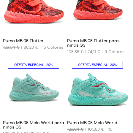
42.5
38
43
38.5
44
44.5
44
16
45
46
Puma MB.05 Flutter
Puma MB.05 Flutter para
47
niños GS
126,04 €
88,23 €
15
Colores
TAMAÑOS
TAMAÑOS
48
105,88 €
74,11 €
9
Colores
DISPONIBLES
DISPONIBLES
49.5
40
35.5
OFERTA ESPECIAL
-20%
OFERTA ESPECIAL
-20%
40.5
36
41
37
42
37.5
42.5
38
43
38.5
44
39
16
44
44.5
45
Puma MB.05 Melo World para
Puma MB.05 Melo World
46
niños GS
126,04 €
100,83 €
15
TAMAÑOS
TAMAÑOS
47