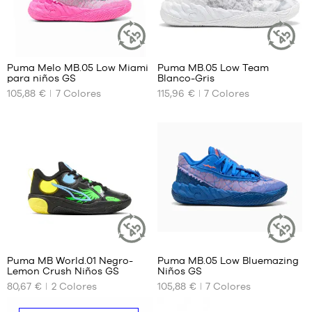
38.5
43
39
44
44.5
45
Puma Melo MB.05 Low Miami
Puma MB.05 Low Team
ARTÍCULO
ARTÍCULO
46
para niños GS
Blanco-Gris
SOSTENIBLE
SOSTENIBL
TAMAÑOS
TAMAÑOS
47
105,88 €
7
Colores
115,96 €
7
Colores
DISPONIBLES
DISPONIBLES
48
49.5
35.5
40
51
36
40.5
37
41
37.5
42
38
42.5
38.5
43
39
44
44.5
45
Puma MB World.01 Negro-
Puma MB.05 Low Bluemazing
ARTÍCULO
ARTÍCULO
46
Lemon Crush Niños GS
Niños GS
SOSTENIBLE
SOSTENIBL
TAMAÑOS
TAMAÑOS
47
80,67 €
2
Colores
105,88 €
7
Colores
DISPONIBLES
DISPONIBLES
48