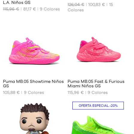
L.A. Niños GS
126,04 €
100,83 €
15
TAMAÑOS
TAMAÑOS
115,96 €
81,17 €
9
Colores
Colores
DISPONIBLES
DISPONIBLES
35.5
40.5
36
41
37
42
37.5
42.5
38
43
38.5
44
39
44.5
16
16
45
46
Puma MB.05 Showtime Niños
Puma MB.05 Fast & Furious
47
GS
Miami Niños GS
TAMAÑOS
TAMAÑOS
48
105,88 €
9
Colores
115,96 €
9
Colores
DISPONIBLES
DISPONIBLES
49.5
51
35.5
35.5
OFERTA ESPECIAL
-20%
36
36
37
37
37.5
37.5
38
38