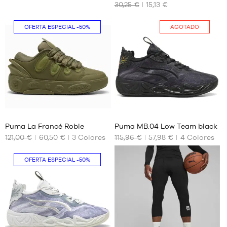
30,25 €
15,13 €
No
No
OFERTA ESPECIAL
-50%
AGOTADO
36
39
Puma La Francé Roble
Puma MB.04 Low Team black
121,00 €
60,50 €
3
Colores
115,96 €
57,98 €
4
Colores
TAMAÑOS
TAMAÑOS
DISPONIBLES
DISPONIBLES
OFERTA ESPECIAL
-50%
40
No
40.5
42.5