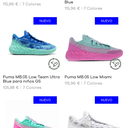
Blue
SOSTENIBLE
SOSTENIBL
115,96 €
7
Colores
TAMAÑOS
TAMAÑOS
115,96 €
7
Colores
DISPONIBLES
DISPONIBLES
40
40
NUEVO
NUEVO
40.5
40.5
41
41
42
42
42.5
42.5
43
43
44
44
44.5
44.5
45
45
Puma MB.05 Low Team Ultra
Puma MB.05 Low Miami
ARTÍCULO
ARTÍCULO
46
46
Blue para niños GS
SOSTENIBLE
SOSTENIBL
115,96 €
7
Colores
TAMAÑOS
TAMAÑOS
47
47
105,88 €
7
Colores
DISPONIBLES
DISPONIBLES
48
48
35.5
40
NUEVO
NUEVO
36
40.5
37
41
37.5
42
38
42.5