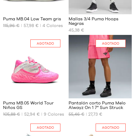
39
1
Puma MB.04 Low Team gris
Mallas 3/4 Puma Hoops
Negras
115,96 €
57,98 €
4
Colores
TAMAÑOS
TAMAÑOS
45,38 €
DISPONIBLES
DISPONIBLES
44.5
S
AGOTADO
AGOTADO
47
M
48
L
49.5
XL
51
XXL
16
2
Puma MB.05 World Tour
Pantalón corto Puma Melo
Niños GS
Alwayz On 1 7" Sun Struck
TAMAÑOS
TAMAÑOS
105,88 €
52,94 €
9
Colores
55,46 €
27,73 €
DISPONIBLES
DISPONIBLES
No
No
AGOTADO
AGOTADO