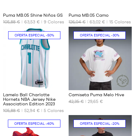
16
44
46
47
Puma MB.05 Shine Niños GS
Puma MB.05 Camo
48
105,88 €
63,53 €
9
Colores
126,04 €
63,02 €
15
Colores
TAMAÑOS
TAMAÑOS
49.5
DISPONIBLES
DISPONIBLES
OFERTA ESPECIAL
-50%
OFERTA ESPECIAL
-30%
35.5
40
36
41
37
42
37.5
42.5
38
44
38.5
44.5
39
45
32
46
47
Lamelo Ball Charlotte
Camiseta Puma Melo Hive
ARTÍCULO
Hornets NBA Jersey Nike
SOSTENIBL
42,35 €
29,65 €
48
TAMAÑOS
TAMAÑOS
Association Edition 2023
DISPONIBLES
DISPONIBLES
105,88 €
52,94 €
5
Colores
XS
S
OFERTA ESPECIAL
-40%
OFERTA ESPECIAL
-20%
XL
M
L