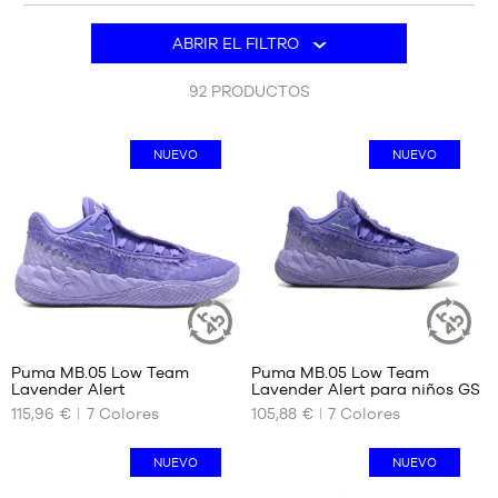
MARCAS
caja. Rápidamente se convirtió en el embajador número 1 de
Hay
Puma para el regreso del fabricante alemán al baloncesto, y
ABRIR EL FILTRO
OFERTAS
105
ahora tiene su propio par de la firma, disponible en b4b.
NIÑO
productos.
92
PRODUCTOS
RELEASES
OFERTAS
NUEVO
NUEVO
RELEASES
ES
Afiliarse
PREGUNTAS
FRECUENTES
Blog
Puma MB.05 Low Team
Puma MB.05 Low Team
ARTÍCULO
ARTÍCULO
Lavender Alert
Lavender Alert para niños GS
SOSTENIBLE
SOSTENIBL
TAMAÑOS
TAMAÑOS
115,96 €
7
Colores
105,88 €
7
Colores
DISPONIBLES
DISPONIBLES
40
35.5
NUEVO
NUEVO
40.5
36