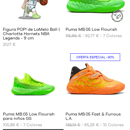
38.5
38.5
39
39
1/3
Figura POP! de LaMelo Ball (
Puma MB.05 Low Flourish
ARTÍCULO
Charlotte Hornets NBA
SOSTENIBL
115,96 €
92,77 €
7
Colores
TAMAÑOS
TAMAÑOS
Legends - 9 cm
DISPONIBLES
DISPONIBLES
20,17 €
Talla
40
única
OFERTA ESPECIAL
-30%
40.5
41
42.5
43
44
44.5
45
44
46
47
Puma MB.05 Low Flourish
Puma MB.05 Fast & Furious
para niños GS
L.A.
48
TAMAÑOS
TAMAÑOS
105,88 €
7
Colores
136,13 €
95,29 €
15
Colores
49.5
DISPONIBLES
DISPONIBLES