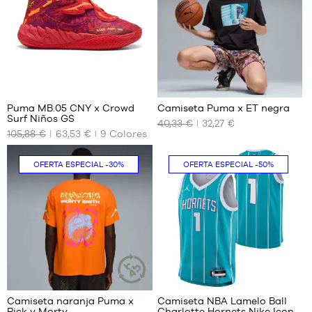
XL
XXL
16
Puma MB.05 CNY x Crowd
Camiseta Puma x ET negra
Surf Niños GS
40,33 €
32,27 €
TAMAÑOS
TAMAÑOS
105,88 €
63,53 €
9
Colores
DISPONIBLES
DISPONIBLES
35.5
XS
OFERTA ESPECIAL
-30%
OFERTA ESPECIAL
-50%
36
S
37.5
M
38
L
38.5
XL
XXL
38
Camiseta naranja Puma x
Camiseta NBA Lamelo Ball
ARTÍCULO
Rick y Morty
Charlotte Hornets Nike Icon