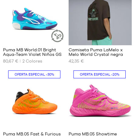
51
40
38
41
39
42
40
43
41
44
42
45
43
46
Puma MB World.01 Bright
Camiseta Puma LaMelo x
ARTÍCULO
47
Aqua-Team Violet Niños GS
Melo World Crystal negra
SOSTENIBLE
TAMAÑOS
TAMAÑOS
48
80,67 €
2
Colores
42,35 €
DISPONIBLES
DISPONIBLES
49.5
36
XS
OFERTA ESPECIAL
-30%
OFERTA ESPECIAL
-20%
37
S
37.5
M
38
L
38.5
XL
39
XXL
16
44
Puma MB.05 Fast & Furious
Puma MB.05 Showtime