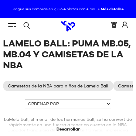
Pague sus compras en 2, 3 ó 4 plazos con Alma :
+ Más detalles
ES
(vacío)
Menu
Cesta
Conéc
Búsqueda
USTED
INICIO
/
NBA
/
LAMELO
mobile
:
a
LAMELO BALL: PUMA MB.05,
abierta
SE
BALL
NOVEDADES
ENCUENTRA
MB.04 Y CAMISETAS DE LA
AQUÍ
ZAPATILLAS
:
NBA
NOVEDADES
ROPA
ZAPATILLAS
Camisetas de la NBA para niños de Lamelo Ball
Camiset
EQUIPAMIENTO
ROPA
Ordenar
NBA
por
EQUIPAMIENTO
MARCAS
LaMelo Ball, el menor de los hermanos Ball, se ha convertido
NBA
rápidamente en una fuerza a tener en cuenta en la NBA.
Desarrollar
Jugador franquicia de los Charlotte Hornets, impresiona
NIÑO
tanto por su juego caprichoso como por su estilo fuera de la