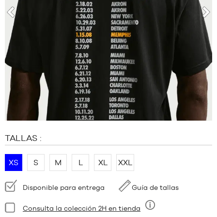
MARCAS
OFERTAS
anterior
sigu
NIÑO
RELEASES
OFERTAS
RELEASES
ES
Afiliarse
PREGUNTAS
TALLAS :
FRECUENTES
Blog
XS
S
M
L
XL
XXL
Disponibilidad:
Disponible para entrega
Guía de tallas
Estado:
Consulta la colección 2H en tienda
Nueve