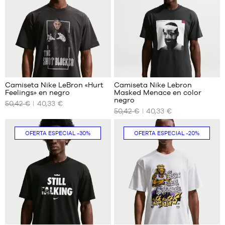
L
L
XL
XL
XXL
Camiseta Nike LeBron «Hurt
Camiseta Nike Lebron
Feelings» en negro
Masked Menace en color
TAMAÑOS
TAMAÑOS
negro
50,42 €
40,33 €
DISPONIBLES
DISPONIBLES
50,42 €
40,33 €
XS
XS
OFERTA ESPECIAL
-30%
OFERTA ESPECIAL
-20%
S
S
M
M
L
L
XL
XL
XXL
XXL