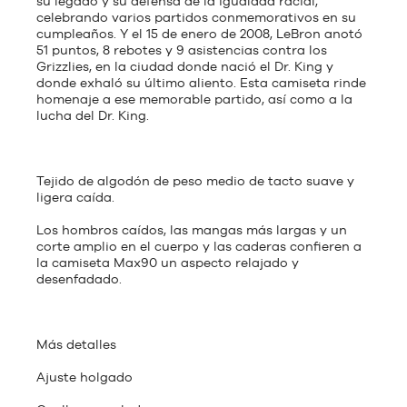
su legado y su defensa de la igualdad racial,
celebrando varios partidos conmemorativos en su
cumpleaños. Y el 15 de enero de 2008, LeBron anotó
51 puntos, 8 rebotes y 9 asistencias contra los
Grizzlies, en la ciudad donde nació el Dr. King y
donde exhaló su último aliento. Esta camiseta rinde
homenaje a ese memorable partido, así como a la
lucha del Dr. King.
Tejido de algodón de peso medio de tacto suave y
ligera caída.
Los hombros caídos, las mangas más largas y un
corte amplio en el cuerpo y las caderas confieren a
la camiseta Max90 un aspecto relajado y
desenfadado.
Más detalles
Ajuste holgado