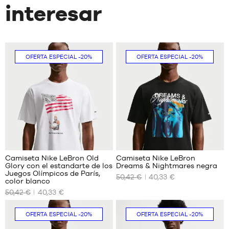
interesar
OFERTA ESPECIAL
-20%
OFERTA ESPECIAL
-20%
Camiseta Nike LeBron Old
Camiseta Nike LeBron
Glory con el estandarte de los
Dreams & Nightmares negra
TAMAÑOS
TAMAÑOS
Juegos Olímpicos de París,
50,42 €
40,33 €
DISPONIBLES
DISPONIBLES
color blanco
50,42 €
40,33 €
XS
XS
S
S
OFERTA ESPECIAL
-20%
OFERTA ESPECIAL
-20%
M
M