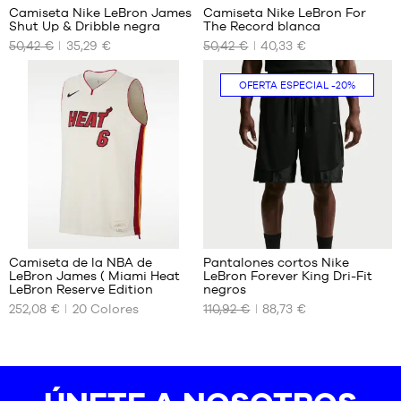
Camiseta Nike LeBron James
Camiseta Nike LeBron For
Shut Up & Dribble negra
The Record blanca
TAMAÑOS
TAMAÑOS
50,42 €
35,29 €
50,42 €
40,33 €
DISPONIBLES
DISPONIBLES
S
XS
OFERTA ESPECIAL
-20%
M
S
XL
M
XXL
L
XL
XXL
294
Camiseta de la NBA de
Pantalones cortos Nike
LeBron James ( Miami Heat
LeBron Forever King Dri-Fit
TAMAÑOS
TAMAÑOS
LeBron Reserve Edition
negros
DISPONIBLES
DISPONIBLES
252,08 €
20
Colores
110,92 €
88,73 €
S
S
M
M
L
L
XL
XL