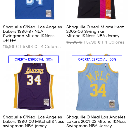
66
66
Shaquille O'Neal Los Angeles
Shaquille O'neal Miami Heat
Lakers 1996-97 NBA
2005-06 Swingman
TAMAÑOS
TAMAÑOS
Swingman Mitchell&Ness
Mitchell&Ness NBA Jersey
DISPONIBLES
DISPONIBLES
Jersey
115,96 €
57,98 €
4
Colores
115,96 €
57,98 €
4
Colores
XS
XS
S
S
OFERTA ESPECIAL
-50%
OFERTA ESPECIAL
-50%
66
66
Shaquille O'Neal Los Angeles
Shaquille O'Neal Los Angeles
Lakers 1990-00 Mitchell&Ness
Lakers 2001-02 Mitchell&Ness
TAMAÑOS
TAMAÑOS
swingman NBA jersey
Swingman NBA Jersey
DISPONIBLES
DISPONIBLES