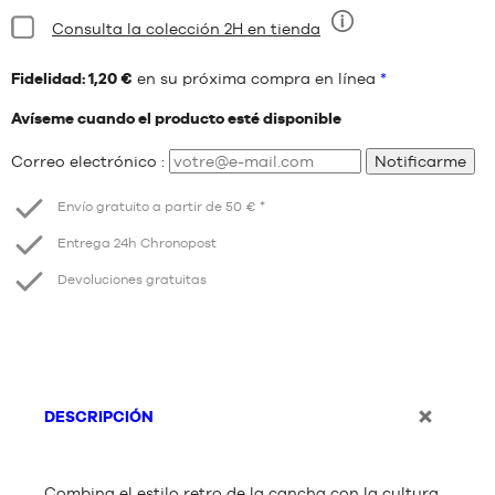
Estado:
Consulta la colección 2H en tienda
Nueve
Fidelidad: 1,20 €
en su próxima compra en línea
*
Avíseme cuando el producto esté disponible
Correo electrónico :
Notificarme
Envío gratuito a partir de 50 € *
Entrega 24h Chronopost
Devoluciones gratuitas
DESCRIPCIÓN
Combina el estilo retro de la cancha con la cultura