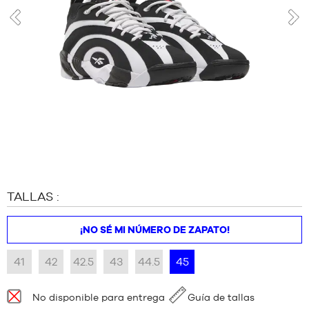
MARCAS
OFERTAS
anterior
sigu
NIÑO
RELEASES
OFERTAS
RELEASES
ES
Afiliarse
PREGUNTAS
TALLAS :
FRECUENTES
Blog
¡NO SÉ MI NÚMERO DE ZAPATO!
41
42
42.5
43
44.5
45
Disponibilidad:
No disponible para entrega
Guía de tallas