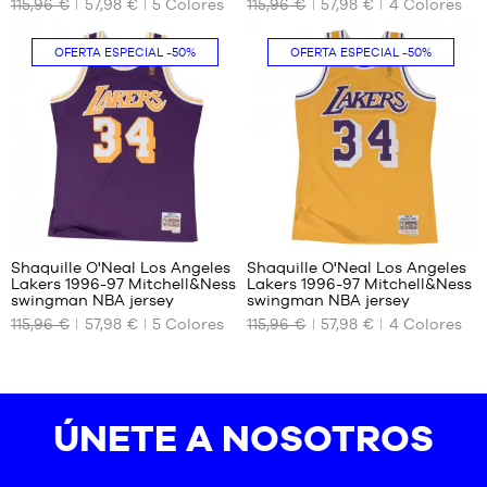
115,96 €
57,98 €
5
Colores
115,96 €
57,98 €
4
Colores
S
S
OFERTA ESPECIAL
-50%
OFERTA ESPECIAL
-50%
66
66
Shaquille O'Neal Los Angeles
Shaquille O'Neal Los Angeles
Lakers 1996-97 Mitchell&Ness
Lakers 1996-97 Mitchell&Ness
TAMAÑOS
TAMAÑOS
swingman NBA jersey
swingman NBA jersey
DISPONIBLES
DISPONIBLES
115,96 €
57,98 €
5
Colores
115,96 €
57,98 €
4
Colores
XS
S
S
ÚNETE A NOSOTROS