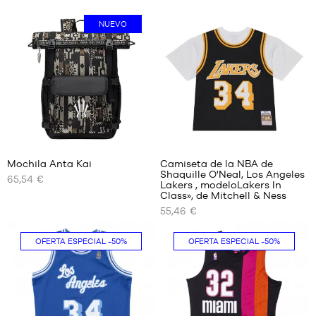
NUEVO
Mochila Anta Kai
Camiseta de la NBA de
Shaquille O'Neal, Los Angeles
65,54 €
TAMAÑOS
TAMAÑOS
Lakers , modeloLakers In
DISPONIBLES
DISPONIBLES
Class», de Mitchell & Ness
55,46 €
Talla
S
única
M
OFERTA ESPECIAL
-50%
OFERTA ESPECIAL
-50%
L
XL