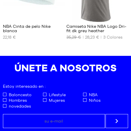
2
24
NBA Cinta de pelo Nike
Camiseta Nike NBA Logo Dri-
blanca
fit dk grey heather
TAMAÑOS
TAMAÑOS
22,18 €
35,29 €
28,23 €
3
Colores
DISPONIBLES
DISPONIBLES
Talla
S
única
XXL
ÚNETE A NOSOTROS
Estoy interesado en :
Baloncesto
Lifestyle
NBA
Hombres
Mujeres
Niños
novedades