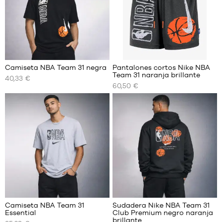
6
Camiseta NBA Team 31 negra
Pantalones cortos Nike NBA
Team 31 naranja brillante
40,33 €
TAMAÑOS
TAMAÑOS
60,50 €
DISPONIBLES
DISPONIBLES
XS
XS
S
S
M
M
L
L
XL
XL
XXL
XXL
Camiseta NBA Team 31
Sudadera Nike NBA Team 31
Essential
Club Premium negro naranja
TAMAÑOS
TAMAÑOS
brillante