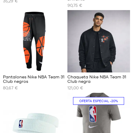
35,29 €
DISPONIBLES
DISPONIBLES
90,75 €
S
XS
M
S
L
M
XL
L
XXL
XL
XXL
Pantalones Nike NBA Team 31
Chaqueta Nike NBA Team 31
Club negros
Club negra
TAMAÑOS
TAMAÑOS
80,67 €
121,00 €
DISPONIBLES
DISPONIBLES
S
S
OFERTA ESPECIAL
-20%
M
M
L
L
XL
XL
XXL
XXL