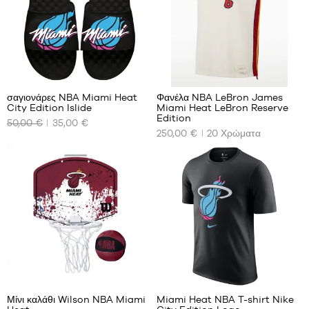
1
294
σαγιονάρες NBA Miami Heat
Φανέλα NBA LeBron James
City Edition Islide
Miami Heat LeBron Reserve
ΤΑ
ΤΑ
Edition
50,00 €
35,00 €
ΔΙΑΘΈΣΙΜΑ
ΔΙΑΘΈΣΙΜΑ
250,00 €
20
Χρώματα
ΜΕΓΈΘΗ
ΜΕΓΈΘΗ
ΜΑΣ
ΜΑΣ
38
S
40
M
41
L
42
XL
44
45
1
46
47
Μίνι καλάθι Wilson NBA Miami
Miami Heat NBA T-shirt Nike