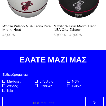
Μπάλα Wilson NBA Team Pixel
Μπάλα Wilson Miami Heat
Miami Heat
NBA City Edition
ΤΑ
ΤΑ
45,00 €
80,00 €
40,00 €
ΔΙΑΘΈΣΙΜΑ
ΔΙΑΘΈΣΙΜΑ
ΜΕΓΈΘΗ
ΜΕΓΈΘΗ
ΜΑΣ
ΜΑΣ
μέγεθος
μέγεθος
ΕΛΆΤΕ ΜΑΖΊ ΜΑΣ
7
7
Ενδιαφέρομαι για :
Μπάσκετ
Lifestyle
NBA
Άνδρες
Γυναίκες
Παιδιά
Νέα