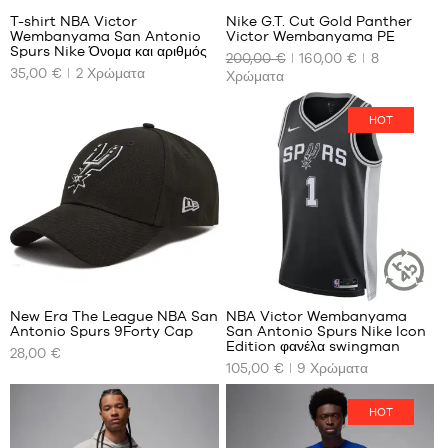
T-shirt NBA Victor
Nike G.T. Cut Gold Panther
Wembanyama San Antonio
Victor Wembanyama PE
ΤΑ
ΤΑ
Spurs Nike Όνομα και αριθμός
200,00 €
160,00 €
8
ΔΙΑΘΈΣΙΜΑ
ΔΙΑΘΈΣΙΜΑ
35,00 €
2
Χρώματα
Χρώματα
ΜΕΓΈΘΗ
ΜΕΓΈΘΗ
ΜΑΣ
ΜΑΣ
HOT
XS
40
S
40.5
M
41
L
42
XL
42.5
XXL
43
44
127
44.5
New Era The League NBA San
NBA Victor Wembanyama
45
ΒΙΏΣΙΜΟ
Antonio Spurs 9Forty Cap
San Antonio Spurs Nike Icon
ΆΡΘΡΟ
ΤΑ
ΤΑ
45.5
Edition φανέλα swingman
28,00 €
ΔΙΑΘΈΣΙΜΑ
ΔΙΑΘΈΣΙΜΑ
46
105,00 €
9
Χρώματα
ΜΕΓΈΘΗ
ΜΕΓΈΘΗ
47
ΜΑΣ
ΜΑΣ
47.5
HOT
Ένα
XS
48
μέγεθος