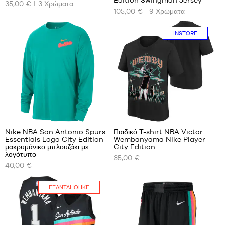
Edition Swingman Jersey
35,00 €
3
Χρώματα
ΔΙΑΘΈΣΙΜΑ
ΔΙΑΘΈΣΙΜΑ
105,00 €
9
Χρώματα
ΜΕΓΈΘΗ
ΜΕΓΈΘΗ
ΜΑΣ
ΜΑΣ
INSTORE
Όχι
S
Μόνο
στο
κατάστημα
1
1
Nike NBA San Antonio Spurs
Παιδικό T-shirt NBA Victor
Essentials Logo City Edition
Wembanyama Nike Player
ΤΑ
ΤΑ
μακρυμάνικο μπλουζάκι με
City Edition
ΔΙΑΘΈΣΙΜΑ
ΔΙΑΘΈΣΙΜΑ
λογότυπο
35,00 €
ΜΕΓΈΘΗ
ΜΕΓΈΘΗ
40,00 €
ΜΑΣ
ΜΑΣ
ΕΞΑΝΤΛΉΘΗΚΕ
XS
S -
Μόνο
παιδί
στο
S
-
κατάστημα
M
1,25
XXL
m