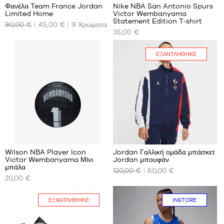
παιδί
Φανέλα Team France Jordan
Nike NBA San Antonio Spurs
-
Limited Home
Victor Wembanyama
ΤΑ
ΤΑ
1,50
Statement Edition T-shirt
90,00 €
45,00 €
9
Χρώματα
ΔΙΑΘΈΣΙΜΑ
ΔΙΑΘΈΣΙΜΑ
m
35,00 €
ΜΕΓΈΘΗ
ΜΕΓΈΘΗ
έως
ΜΑΣ
ΜΑΣ
1,65
m
ΕΞΑΝΤΛΉΘΗΚΕ
Όχι
XS
S
3
Wilson NBA Player Icon
Jordan Γαλλική ομάδα μπάσκετ
Victor Wembanyama Μίνι
Jordan μπουφάν
ΤΑ
ΤΑ
μπάλα
120,00 €
60,00 €
ΔΙΑΘΈΣΙΜΑ
ΔΙΑΘΈΣΙΜΑ
20,00 €
ΜΕΓΈΘΗ
ΜΕΓΈΘΗ
ΜΑΣ
ΜΑΣ
ΕΞΑΝΤΛΉΘΗΚΕ
INSTORE
μέγεθος
Όχι
3