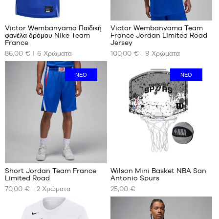
m
48
127
XL -
παιδικό
Victor Wembanyama Παιδική
Victor Wembanyama Team
- 1,65
φανέλα δρόμου Nike Team
France Jordan Limited Road
ΤΑ
ΤΑ
m έως
France
Jersey
ΔΙΑΘΈΣΙΜΑ
ΔΙΑΘΈΣΙΜΑ
1,80 m
86,00 €
6
Χρώματα
100,00 €
9
Χρώματα
ΜΕΓΈΘΗ
ΜΕΓΈΘΗ
ΜΑΣ
ΜΑΣ
ΝΈΟ
ΝΈΟ
L -
XS
παιδί
S
-
M
1,50
L
m
έως
XL
1,65
XXL
m
7
3
XXXL
XL -
παιδικό
Short Jordan Team France
Wilson Mini Basket NBA San
- 1,65
Limited Road
Antonio Spurs
ΤΑ
ΤΑ
m έως
70,00 €
2
Χρώματα
25,00 €
ΔΙΑΘΈΣΙΜΑ
ΔΙΑΘΈΣΙΜΑ
1,80 m
ΜΕΓΈΘΗ
ΜΕΓΈΘΗ
ΜΑΣ
ΜΑΣ