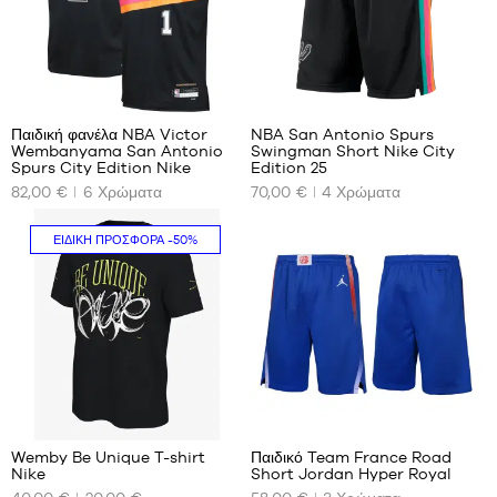
έως
1,35
m
M -
48
22
παιδί
-
Παιδική φανέλα NBA Victor
NBA San Antonio Spurs
1,35
Wembanyama San Antonio
Swingman Short Nike City
ΤΑ
ΤΑ
m
Spurs City Edition Nike
Edition 25
ΔΙΑΘΈΣΙΜΑ
ΔΙΑΘΈΣΙΜΑ
έως
82,00 €
6
Χρώματα
70,00 €
4
Χρώματα
ΜΕΓΈΘΗ
ΜΕΓΈΘΗ
1,50
ΜΑΣ
ΜΑΣ
m
ΕΙΔΙΚΉ ΠΡΟΣΦΟΡΆ
-50%
L -
Όχι
S
παιδί
-
1,50
m
έως
1,65
m
15
22
XL -
παιδικό
- 1,65
Wemby Be Unique T-shirt
Παιδικό Team France Road
Nike
Short Jordan Hyper Royal
m έως
ΤΑ
ΤΑ
1,80 m