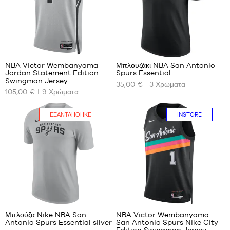
1,50
L
L
m
XL
XL
έως
1,65
XXL
m
127
XL -
παιδικό
NBA Victor Wembanyama
Μπλουζάκι NBA San Antonio
- 1,65
Jordan Statement Edition
Spurs Essential
ΤΑ
ΤΑ
Swingman Jersey
m έως
35,00 €
3
Χρώματα
ΔΙΑΘΈΣΙΜΑ
ΔΙΑΘΈΣΙΜΑ
1,80 m
105,00 €
9
Χρώματα
ΜΕΓΈΘΗ
ΜΕΓΈΘΗ
ΜΑΣ
ΜΑΣ
ΕΞΑΝΤΛΉΘΗΚΕ
INSTORE
S
XS
M
S
L
M
XL
L
XXL
XL
XXL
127
Μπλούζα Nike NBA San
NBA Victor Wembanyama
Antonio Spurs Essential silver
San Antonio Spurs Nike City
ΤΑ
ΤΑ