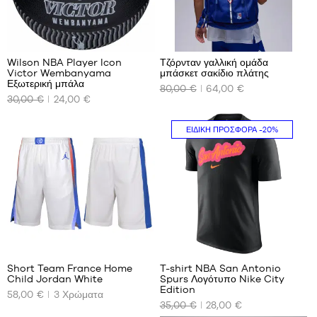
έως
1,65
16
m
XL -
Wilson NBA Player Icon
Τζόρνταν γαλλική ομάδα
παιδικό
Victor Wembanyama
μπάσκετ σακίδιο πλάτης
ΤΑ
ΤΑ
- 1,65
Εξωτερική μπάλα
80,00 €
64,00 €
ΔΙΑΘΈΣΙΜΑ
ΔΙΑΘΈΣΙΜΑ
m έως
30,00 €
24,00 €
ΜΕΓΈΘΗ
ΜΕΓΈΘΗ
1,80 m
ΜΑΣ
ΜΑΣ
ΕΙΔΙΚΉ ΠΡΟΣΦΟΡΆ
-20%
μέγεθος
Ένα
7
μέγεθος
22
1
Short Team France Home
T-shirt NBA San Antonio
Child Jordan White
Spurs Λογότυπο Nike City
ΤΑ
ΤΑ
Edition
58,00 €
3
Χρώματα
ΔΙΑΘΈΣΙΜΑ
ΔΙΑΘΈΣΙΜΑ
35,00 €
28,00 €
ΜΕΓΈΘΗ
ΜΕΓΈΘΗ