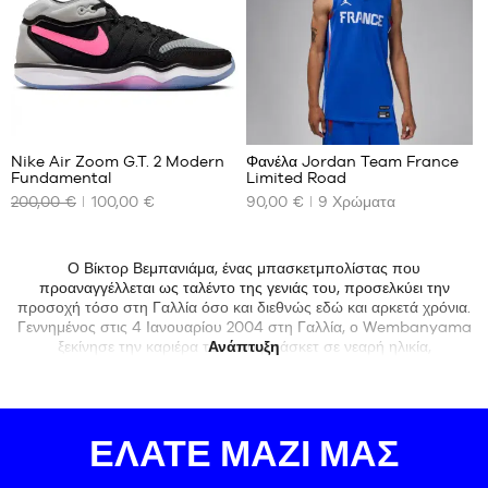
58
127
Nike Air Zoom G.T. 2 Modern
Φανέλα Jordan Team France
Fundamental
Limited Road
ΤΑ
ΤΑ
200,00 €
100,00 €
90,00 €
9
Χρώματα
ΔΙΑΘΈΣΙΜΑ
ΔΙΑΘΈΣΙΜΑ
ΜΕΓΈΘΗ
ΜΕΓΈΘΗ
ΜΑΣ
ΜΑΣ
Ο Βίκτορ Βεμπανιάμα, ένας μπασκετμπολίστας που
Όχι
M
Μόνο
προαναγγέλλεται ως ταλέντο της γενιάς του, προσελκύει την
στο
προσοχή τόσο στη Γαλλία όσο και διεθνώς εδώ και αρκετά χρόνια.
κατάστημα
Γεννημένος στις 4 Ιανουαρίου 2004 στη Γαλλία, ο Wembanyama
ξεκίνησε την καριέρα του στο μπάσκετ σε νεαρή ηλικία,
Ανάπτυξη
επιδεικνύοντας αξιοσημείωτο ταλέντο και δυνατότητες. Το
εντυπωσιακό του ύψος των 2,21 μέτρων και η εξαιρετική του
ευκινησία για παίκτη του μεγέθους του, τον έκαναν αμέσως να
ξεχωρίσει στα πρωταθλήματα νέων, ενώ προσέλκυσε την προσοχή
ΕΛΆΤΕ ΜΑΖΊ ΜΑΣ
των σκάουτερ του ΝΒΑ και πολλών φίλων του μπάσκετ. Η καριέρα
του Wembanyama απογειώθηκε στη Γαλλία, όπου έπαιξε για την
ακαδημία νέων της Nanterre 92, ενός συλλόγου μπάσκετ της