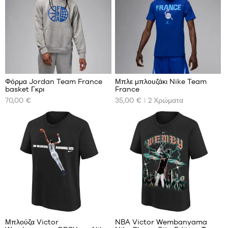
S
M
L
XL
XXL
3
7
Φόρμα Jordan Team France
Μπλε μπλουζάκι Nike Team
basket Γκρι
France
ΤΑ
ΤΑ
70,00 €
35,00 €
2
Χρώματα
ΔΙΑΘΈΣΙΜΑ
ΔΙΑΘΈΣΙΜΑ
ΜΕΓΈΘΗ
ΜΕΓΈΘΗ
ΜΑΣ
ΜΑΣ
XS
S
S
M
M
L
L
XL
XL
XXL
Μπλούζα Victor
NBA Victor Wembanyama