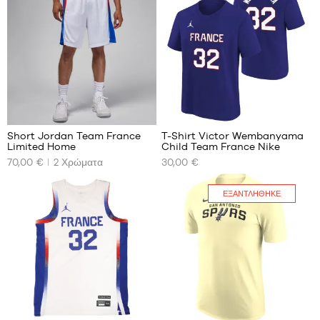
XS
XS
S
S
M
L
XL
7
5
Short Jordan Team France
T-Shirt Victor Wembanyama
Limited Home
Child Team France Nike
ΤΑ
ΤΑ
70,00 €
2
Χρώματα
30,00 €
ΔΙΑΘΈΣΙΜΑ
ΔΙΑΘΈΣΙΜΑ
ΜΕΓΈΘΗ
ΜΕΓΈΘΗ
ΜΑΣ
ΜΑΣ
ΕΞΑΝΤΛΉΘΗΚΕ
S
S -
παιδί
M
-
L
1,25
XL
m
έως
XXL
1,35
127
m