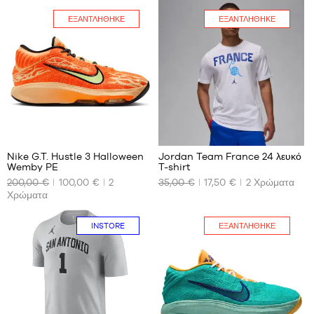
ΜΑΣ
ΜΑΣ
ΕΞΑΝΤΛΉΘΗΚΕ
ΕΞΑΝΤΛΉΘΗΚΕ
S -
S
παιδί
M
-
L
1,25
XL
m
έως
XXL
1,35
m
24
7
M -
παιδί
Nike G.T. Hustle 3 Halloween
Jordan Team France 24 λευκό
-
Wemby PE
T-shirt
ΤΑ
ΤΑ
1,35
200,00 €
100,00 €
2
35,00 €
17,50 €
2
Χρώματα
ΔΙΑΘΈΣΙΜΑ
ΔΙΑΘΈΣΙΜΑ
m
Χρώματα
ΜΕΓΈΘΗ
ΜΕΓΈΘΗ
έως
ΜΑΣ
ΜΑΣ
1,50
m
INSTORE
ΕΞΑΝΤΛΉΘΗΚΕ
Όχι
Όχι
L -
παιδί
-
1,50
m
έως