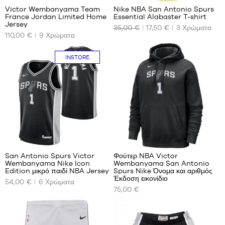
M -
Victor Wembanyama Team
Nike NBA San Antonio Spurs
παιδί
France Jordan Limited Home
Essential Alabaster T-shirt
-
ΤΑ
ΤΑ
Jersey
35,00 €
17,50 €
3
Χρώματα
1,35
ΔΙΑΘΈΣΙΜΑ
ΔΙΑΘΈΣΙΜΑ
110,00 €
9
Χρώματα
m
ΜΕΓΈΘΗ
ΜΕΓΈΘΗ
έως
ΜΑΣ
ΜΑΣ
1,50
INSTORE
m
XS
Όχι
L -
S
παιδί
M
-
L
1,50
XL
m
έως
XXL
1,65
48
5
XXXL
m
XL -
San Antonio Spurs Victor
Φούτερ NBA Victor
παιδικό
Wembanyama Nike Icon
Wembanyama San Antonio
ΤΑ
ΤΑ
- 1,65
Edition μικρό παιδί NBA Jersey
Spurs Nike Όνομα και αριθμός
ΔΙΑΘΈΣΙΜΑ
ΔΙΑΘΈΣΙΜΑ
Έκδοση εικονίδιο
m έως
54,00 €
6
Χρώματα
ΜΕΓΈΘΗ
ΜΕΓΈΘΗ
1,80 m
75,00 €
ΜΑΣ
ΜΑΣ
4-5
S
Μόνο
ετών /
στο