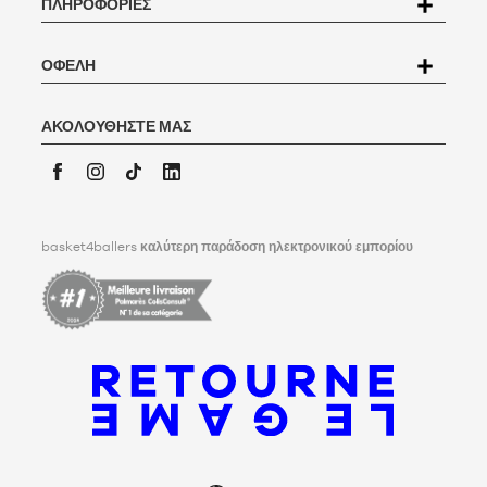
ΠΛΗΡΟΦΟΡΊΕΣ
διαγραφής όλων των δεδομένων που σας αφορούν. Για να ασκήσει
γκάμα από επίσημα αδειοδοτημένα προϊόντα, όπως φούτερ,
αυτό το δικαίωμα, ο χρήστης μπορεί να γράψει στην
μπλουζάκια και ζακέτες προθέρμανσης με τον Γουέμπανιαμα και το
Basket4Ballers, 104 rue de Hochfelden, 67200 Strasbourg ή να
franchise του Τέξας, για οπαδούς όλων των ηλικιών.
συμπληρώσει τη φόρμα
"Επικοινωνία με την Εξυπηρέτηση
ΟΦΈΛΗ
Πελατών
".
Για περισσότερες πληροφορίες,
κάντε κλικ εδώ
. Η Basket4Ballers
ενημερώνει τον χρήστη ότι μπορεί να καθορίσει, εν ζωή, οδηγίες
ΑΚΟΛΟΥΘΉΣΤΕ ΜΑΣ
σχετικά με τη διατήρηση, τη διαγραφή και την κοινοποίηση των
προσωπικών του δεδομένων μετά το θάνατό του. Για να μάθετε
περισσότερα,
κάντε κλικ εδώ
.
Facebook
Instagram
TikTok
LinkedIn
basket4ballers
καλύτερη παράδοση ηλεκτρονικού εμπορίου