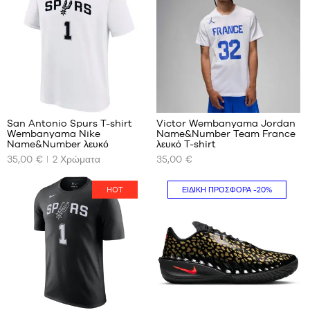
S
Ένα
μέγεθος
M
L
XL
XXL
13
9
San Antonio Spurs T-shirt
Victor Wembanyama Jordan
Wembanyama Nike
Name&Number Team France
ΤΑ
ΤΑ
Name&Number λευκό
λευκό T-shirt
ΔΙΑΘΈΣΙΜΑ
ΔΙΑΘΈΣΙΜΑ
35,00 €
2
Χρώματα
35,00 €
ΜΕΓΈΘΗ
ΜΕΓΈΘΗ
ΜΑΣ
ΜΑΣ
HOT
ΕΙΔΙΚΉ ΠΡΟΣΦΟΡΆ
-20%
XS
M
S
L
M
XXXL
L
XXL
13
7