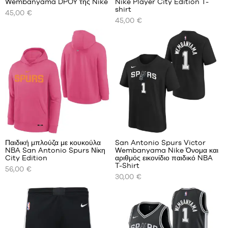
Wembanyama DPOY της Nike
Nike Player City Edition T-
ΤΑ
ΤΑ
shirt
45,00 €
ΔΙΑΘΈΣΙΜΑ
ΔΙΑΘΈΣΙΜΑ
45,00 €
ΜΕΓΈΘΗ
ΜΕΓΈΘΗ
ΜΑΣ
ΜΑΣ
S
S
M
M
L
L
XL
XL
XXL
XXL
10
Παιδική μπλούζα με κουκούλα
San Antonio Spurs Victor
NBA San Antonio Spurs Νίκη
Wembanyama Nike Όνομα και
ΤΑ
ΤΑ
City Edition
αριθμός εικονίδιο παιδικό NBA
ΔΙΑΘΈΣΙΜΑ
ΔΙΑΘΈΣΙΜΑ
T-Shirt
56,00 €
ΜΕΓΈΘΗ
ΜΕΓΈΘΗ
30,00 €
ΜΑΣ
ΜΑΣ
S -
S -
παιδί
παιδί
-
-
1,25
1,25