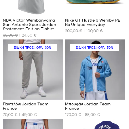
1,65
m
2
6
XL -
παιδικό
NBA Victor Wembanyama
Nike GT Hustle 3 Wemby PE
- 1,65
San Antonio Spurs Jordan
Be Unique Everyday
ΤΑ
ΤΑ
m έως
Statement Edition T-shirt
200,00 €
100,00 €
ΔΙΑΘΈΣΙΜΑ
ΔΙΑΘΈΣΙΜΑ
1,80 m
35,00 €
24,50 €
ΜΕΓΈΘΗ
ΜΕΓΈΘΗ
ΜΑΣ
ΜΑΣ
ΕΙΔΙΚΉ ΠΡΟΣΦΟΡΆ
-30%
ΕΙΔΙΚΉ ΠΡΟΣΦΟΡΆ
-50%
XL
Όχι
Μόνο
στο
κατάστημα
2
Παντελόνι Jordan Team
Μπουφάν Jordan Team
France
France
ΤΑ
ΤΑ
70,00 €
49,00 €
170,00 €
85,00 €
ΔΙΑΘΈΣΙΜΑ
ΔΙΑΘΈΣΙΜΑ
ΜΕΓΈΘΗ
ΜΕΓΈΘΗ
ΜΑΣ
ΜΑΣ