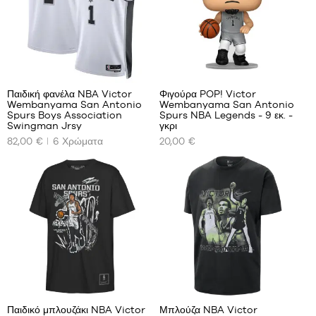
110cm
XXL
5-6
ετών
/
110-
48
116
cm
Παιδική φανέλα NBA Victor
Φιγούρα POP! Victor
6-7
Wembanyama San Antonio
Wembanyama San Antonio
ΤΑ
ΤΑ
ετών
Spurs Boys Association
Spurs NBA Legends - 9 εκ. -
ΔΙΑΘΈΣΙΜΑ
ΔΙΑΘΈΣΙΜΑ
Swingman Jrsy
γκρι
/
ΜΕΓΈΘΗ
ΜΕΓΈΘΗ
116-
82,00 €
6
Χρώματα
20,00 €
ΜΑΣ
ΜΑΣ
122
cm
L -
Ένα
Μόνο
Μόνο
παιδί
μέγεθος
στο
στο
-
κατάστημα
κατάστημα
1,50
m
έως
1,65
m
XL -
1
παιδικό
- 1,65
Παιδικό μπλουζάκι NBA Victor
Μπλούζα NBA Victor