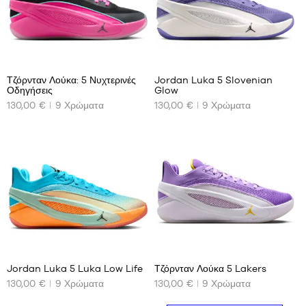
ΜΆΡΚΕΣ
PROMOS
ΠΑΙΔΊ
5
5
RELEASES
PROMOS
Τζόρνταν Λούκα: 5 Νυχτερινές
Jordan Luka 5 Slovenian
Οδηγήσεις
Glow
ΤΑ
ΤΑ
130,00 €
9
Χρώματα
130,00 €
9
Χρώματα
ΔΙΑΘΈΣΙΜΑ
ΔΙΑΘΈΣΙΜΑ
RELEASES
ΜΕΓΈΘΗ
ΜΕΓΈΘΗ
EL
ΜΑΣ
ΜΑΣ
40
40.5
Γίνετε
μέλος
40.5
41
41
42
ΣΥΧΝΈΣ
42
42.5
ΕΡΩΤΉΣΕΙΣ
42.5
43
Blog
43
44
5
5
44
45
44.5
45.5
Jordan Luka 5 Luka Low Life
Τζόρνταν Λούκα 5 Lakers
45
46
130,00 €
9
Χρώματα
130,00 €
9
Χρώματα
ΤΑ
ΤΑ
ΔΙΑΘΈΣΙΜΑ
ΔΙΑΘΈΣΙΜΑ
45.5
47