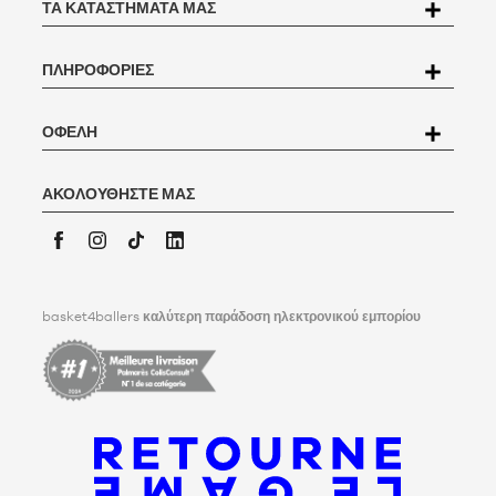
ΤΑ ΚΑΤΑΣΤΉΜΑΤΆ ΜΑΣ
των προσωπικών δεδομένων (PPDP
). Σύμφωνα με τον γαλλικό
νόμο περί προστασίας δεδομένων αριθ. 78-17 της 6ης Ιανουαρίου
1978, έχετε το δικαίωμα πρόσβασης, διόρθωσης, αμφισβήτησης και
ΠΛΗΡΟΦΟΡΊΕΣ
διαγραφής όλων των δεδομένων που σας αφορούν. Για να ασκήσει
αυτό το δικαίωμα, ο χρήστης μπορεί να γράψει στην
Basket4Ballers, 104 rue de Hochfelden, 67200 Strasbourg ή να
συμπληρώσει τη φόρμα
"Επικοινωνία με την Εξυπηρέτηση
ΟΦΈΛΗ
Πελατών
".
Για περισσότερες πληροφορίες,
κάντε κλικ εδώ
. Η Basket4Ballers
ενημερώνει τον χρήστη ότι μπορεί να καθορίσει, εν ζωή, οδηγίες
ΑΚΟΛΟΥΘΉΣΤΕ ΜΑΣ
σχετικά με τη διατήρηση, τη διαγραφή και την κοινοποίηση των
προσωπικών του δεδομένων μετά το θάνατό του. Για να μάθετε
περισσότερα,
κάντε κλικ εδώ
.
Facebook
Instagram
TikTok
LinkedIn
basket4ballers
καλύτερη παράδοση ηλεκτρονικού εμπορίου