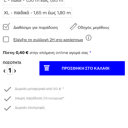
L - παιδί - 1,50 m έως 1,65 m
XL - παιδικό - 1,65 m έως 1,80 m
Διαθεσιμότητα:
Διαθέσιμο για παράδοση
Οδηγός μεγέθους
Κατάσταση:
Ελέγξτε τη συλλογή 2H στο κατάστημα
Εννέα
Πίστη: 0,40 €
στην επόμενη online αγορά σας
*
ΠΟΣΌΤΗΤΑ
ΠΡΟΣΘΉΚΗ ΣΤΟ ΚΑΛΆΘΙ
Μειώστε
Αύξηση
το
Δωρεάν μεταφορικά από 50 € *
24ωρη παράδοση Chronopost*
Δωρεάν επιστροφές