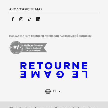
Για περισσότερες πληροφορίες,
κάντε κλικ εδώ
. Η Basket4Ballers
ενημερώνει τον χρήστη ότι μπορεί να καθορίσει, εν ζωή, οδηγίες
ΑΚΟΛΟΥΘΉΣΤΕ ΜΑΣ
σχετικά με τη διατήρηση, τη διαγραφή και την κοινοποίηση των
προσωπικών του δεδομένων μετά το θάνατό του. Για να μάθετε
περισσότερα,
κάντε κλικ εδώ
.
Facebook
Instagram
TikTok
LinkedIn
basket4ballers
καλύτερη παράδοση ηλεκτρονικού εμπορίου
EL