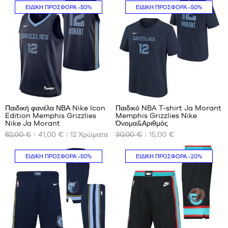
ΕΙΔΙΚΉ ΠΡΟΣΦΟΡΆ
-50%
ΕΙΔΙΚΉ ΠΡΟΣΦΟΡΆ
-50%
84
7
Παιδική φανέλα ΝΒΑ Nike Icon
Παιδικό NBA T-shirt Ja Morant
Edition Memphis Grizzlies
Memphis Grizzlies Nike
ΤΑ
ΤΑ
Nike Ja Morant
Όνομα&Αριθμός
ΔΙΑΘΈΣΙΜΑ
ΔΙΑΘΈΣΙΜΑ
82,00 €
41,00 €
12
Χρώματα
30,00 €
15,00 €
ΜΕΓΈΘΗ
ΜΕΓΈΘΗ
ΜΑΣ
ΜΑΣ
ΕΙΔΙΚΉ ΠΡΟΣΦΟΡΆ
-50%
ΕΙΔΙΚΉ ΠΡΟΣΦΟΡΆ
-20%
S -
S -
παιδί
παιδί
-
-
1,25
1,25
m
m
έως
έως
1,35
1,35