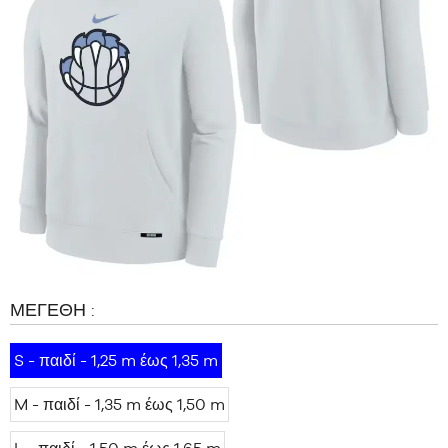
ΜΆΡΚΕΣ
PROMOS
ΠΑΙΔΊ
RELEASES
PROMOS
RELEASES
EL
Γίνετε
μέλος
ΣΥΧΝΈΣ
ΕΡΩΤΉΣΕΙΣ
ΜΕΓΈΘΗ :
Blog
S - παιδί - 1,25 m έως 1,35 m
M - παιδί - 1,35 m έως 1,50 m