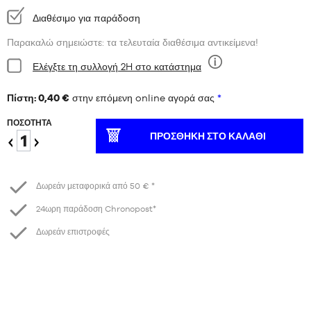
Διαθεσιμότητα:
Διαθέσιμο για παράδοση
Παρακαλώ σημειώστε: τα τελευταία διαθέσιμα αντικείμενα!
Κατάσταση:
Ελέγξτε τη συλλογή 2H στο κατάστημα
Εννέα
Πίστη: 0,40 €
στην επόμενη online αγορά σας
*
ΠΟΣΌΤΗΤΑ
ΠΡΟΣΘΉΚΗ ΣΤΟ ΚΑΛΆΘΙ
Μειώστε
Αύξηση
το
Δωρεάν μεταφορικά από 50 € *
24ωρη παράδοση Chronopost*
Δωρεάν επιστροφές