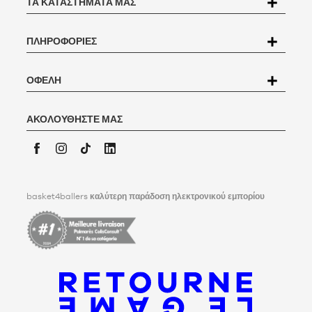
ΤΑ ΚΑΤΑΣΤΉΜΑΤΆ ΜΑΣ
των προσωπικών δεδομένων (PPDP
). Σύμφωνα με τον γαλλικό
νόμο περί προστασίας δεδομένων αριθ. 78-17 της 6ης Ιανουαρίου
1978, έχετε το δικαίωμα πρόσβασης, διόρθωσης, αμφισβήτησης και
ΠΛΗΡΟΦΟΡΊΕΣ
διαγραφής όλων των δεδομένων που σας αφορούν. Για να ασκήσει
αυτό το δικαίωμα, ο χρήστης μπορεί να γράψει στην
Basket4Ballers, 104 rue de Hochfelden, 67200 Strasbourg ή να
συμπληρώσει τη φόρμα
"Επικοινωνία με την Εξυπηρέτηση
ΟΦΈΛΗ
Πελατών
".
Για περισσότερες πληροφορίες,
κάντε κλικ εδώ
. Η Basket4Ballers
ενημερώνει τον χρήστη ότι μπορεί να καθορίσει, εν ζωή, οδηγίες
ΑΚΟΛΟΥΘΉΣΤΕ ΜΑΣ
σχετικά με τη διατήρηση, τη διαγραφή και την κοινοποίηση των
προσωπικών του δεδομένων μετά το θάνατό του. Για να μάθετε
περισσότερα,
κάντε κλικ εδώ
.
Facebook
Instagram
TikTok
LinkedIn
basket4ballers
καλύτερη παράδοση ηλεκτρονικού εμπορίου