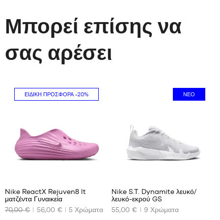
Μπορεί επίσης να
σας αρέσει
ΕΙΔΙΚΉ ΠΡΟΣΦΟΡΆ
-20%
ΝΈΟ
9
Nike ReactX Rejuven8 lt
Nike S.T. Dynamite λευκό/
ματζέντα Γυναικεία
λευκό-εκρού GS
ΤΑ
ΤΑ
70,00 €
56,00 €
5
Χρώματα
55,00 €
9
Χρώματα
ΔΙΑΘΈΣΙΜΑ
ΔΙΑΘΈΣΙΜΑ