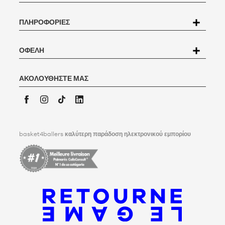
νόμο περί προστασίας δεδομένων αριθ. 78-17 της 6ης Ιανουαρίου
1978, έχετε το δικαίωμα πρόσβασης, διόρθωσης, αμφισβήτησης και
ΠΛΗΡΟΦΟΡΊΕΣ
διαγραφής όλων των δεδομένων που σας αφορούν. Για να ασκήσει
αυτό το δικαίωμα, ο χρήστης μπορεί να γράψει στην
Basket4Ballers, 104 rue de Hochfelden, 67200 Strasbourg ή να
συμπληρώσει τη φόρμα
"Επικοινωνία με την Εξυπηρέτηση
ΟΦΈΛΗ
Πελατών
".
Για περισσότερες πληροφορίες,
κάντε κλικ εδώ
. Η Basket4Ballers
ενημερώνει τον χρήστη ότι μπορεί να καθορίσει, εν ζωή, οδηγίες
ΑΚΟΛΟΥΘΉΣΤΕ ΜΑΣ
σχετικά με τη διατήρηση, τη διαγραφή και την κοινοποίηση των
προσωπικών του δεδομένων μετά το θάνατό του. Για να μάθετε
περισσότερα,
κάντε κλικ εδώ
.
Facebook
Instagram
TikTok
LinkedIn
basket4ballers
καλύτερη παράδοση ηλεκτρονικού εμπορίου