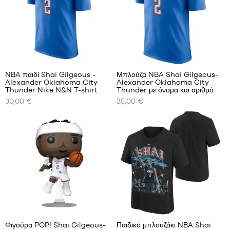
1,25
m
έως
1,35
m
M -
4
παιδί
-
NBA παιδί Shai Gilgeous -
Μπλούζα NBA Shai Gilgeous-
1,35
Alexander Oklahoma City
Alexander Oklahoma City
ΤΑ
ΤΑ
m
Thunder Nike N&N T-shirt
Thunder με όνομα και αριθμό
ΔΙΑΘΈΣΙΜΑ
ΔΙΑΘΈΣΙΜΑ
έως
30,00 €
35,00 €
ΜΕΓΈΘΗ
ΜΕΓΈΘΗ
1,50
ΜΑΣ
ΜΑΣ
m
L -
S -
XS
παιδί
παιδί
S
-
-
1,50
M
1,25
m
L
m
έως
έως
XL
1,65
1,35
XXL
m
m
XL -
M -
παιδικό
παιδί
- 1,65
Φιγούρα POP! Shai Gilgeous-
Παιδικό μπλουζάκι NBA Shai
-