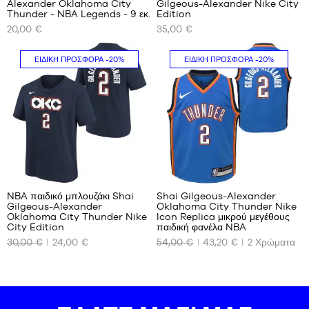
m έως
Alexander Oklahoma City
Gilgeous-Alexander Nike City
1,35
ΤΑ
ΤΑ
Thunder - NBA Legends - 9 εκ.
Edition
1,80 m
m
ΔΙΑΘΈΣΙΜΑ
ΔΙΑΘΈΣΙΜΑ
20,00 €
35,00 €
έως
ΜΕΓΈΘΗ
ΜΕΓΈΘΗ
1,50
ΜΑΣ
ΜΑΣ
m
ΕΙΔΙΚΉ ΠΡΟΣΦΟΡΆ
-20%
ΕΙΔΙΚΉ ΠΡΟΣΦΟΡΆ
-20%
Ένα
S -
L -
μέγεθος
παιδί
παιδί
-
-
1,25
1,50
m
m
έως
έως
1,35
1,65
m
m
10
M -
XL -
παιδί
παιδικό
NBA παιδικό μπλουζάκι Shai
Shai Gilgeous-Alexander
-
- 1,65
Gilgeous-Alexander
Oklahoma City Thunder Nike
1,35
ΤΑ
ΤΑ
m έως
Oklahoma City Thunder Nike
Icon Replica μικρού μεγέθους
m
ΔΙΑΘΈΣΙΜΑ
ΔΙΑΘΈΣΙΜΑ
City Edition
παιδική φανέλα NBA
1,80 m
έως
ΜΕΓΈΘΗ
ΜΕΓΈΘΗ
30,00 €
24,00 €
54,00 €
43,20 €
2
Χρώματα
1,50
ΜΑΣ
ΜΑΣ
m
S -
4-5
L -
παιδί
ετών /
παιδί
-
104-
-