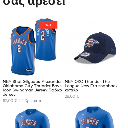
σας αρέσει
HOT
10
2
NBA Shai Gilgeous-Alexander
NBA OKC Thunder The
Oklahoma City Thunder Boys
League New Era snapback
ΤΑ
ΤΑ
Icon Swingman Jersey Παιδικό
καπέλο
ΔΙΑΘΈΣΙΜΑ
ΔΙΑΘΈΣΙΜΑ
Jersey
28,00 €
ΜΕΓΈΘΗ
ΜΕΓΈΘΗ
82,00 €
2
Χρώματα
ΜΑΣ
ΜΑΣ
S -
Ένα
παιδί
μέγεθος
-