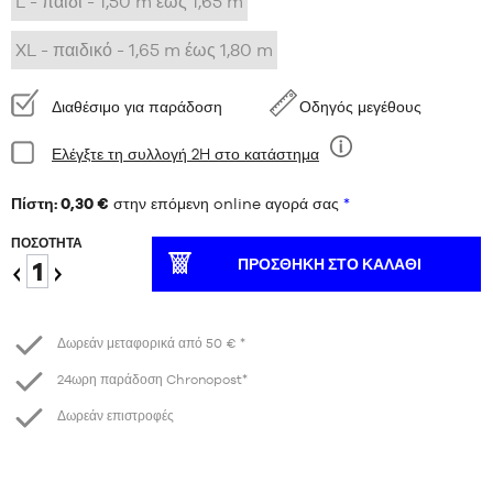
L - παιδί - 1,50 m έως 1,65 m
XL - παιδικό - 1,65 m έως 1,80 m
Διαθεσιμότητα:
Διαθέσιμο για παράδοση
Οδηγός μεγέθους
Κατάσταση:
Ελέγξτε τη συλλογή 2H στο κατάστημα
Εννέα
Πίστη: 0,30 €
στην επόμενη online αγορά σας
*
ΠΟΣΌΤΗΤΑ
ΠΡΟΣΘΉΚΗ ΣΤΟ ΚΑΛΆΘΙ
Μειώστε
Αύξηση
το
Δωρεάν μεταφορικά από 50 € *
24ωρη παράδοση Chronopost*
Δωρεάν επιστροφές