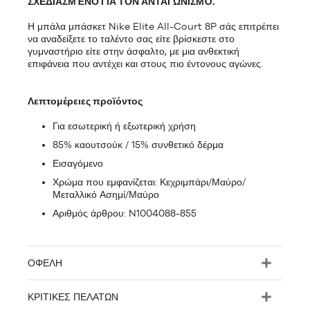
ΣΧΕΔΙΑΣΜΈΝΟ ΓΙΑ ΤΟΝ ΑΝΤΑΓΩΝΙΣΜΌ.
Η μπάλα μπάσκετ Nike Elite All-Court 8P σάς επιτρέπει
να αναδείξετε το ταλέντο σας είτε βρίσκεστε στο
γυμναστήριο είτε στην άσφαλτο, με μια ανθεκτική
επιφάνεια που αντέχει και στους πιο έντονους αγώνες.
Λεπτομέρειες προϊόντος
Για εσωτερική ή εξωτερική χρήση
85% καουτσούκ / 15% συνθετικό δέρμα
Εισαγόμενο
Χρώμα που εμφανίζεται: Κεχριμπάρι/Μαύρο/
Μεταλλικό Ασημί/Μαύρο
Αριθμός άρθρου: N1004088-855
ΟΦΈΛΗ
ΚΡΙΤΙΚΈΣ ΠΕΛΑΤΏΝ