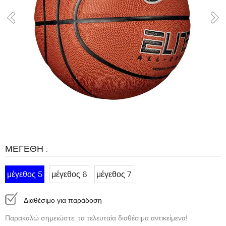
ΜΆΡΚΕΣ
PROMOS
ΠΑΙΔΊ
prev
επό
RELEASES
PROMOS
RELEASES
EL
Γίνετε
μέλος
ΣΥΧΝΈΣ
ΜΕΓΈΘΗ :
ΕΡΩΤΉΣΕΙΣ
Blog
μέγεθος 5
μέγεθος 6
μέγεθος 7
Διαθεσιμότητα:
Διαθέσιμο για παράδοση
Παρακαλώ σημειώστε: τα τελευταία διαθέσιμα αντικείμενα!