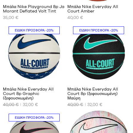
Μπάλα Nike Playground 8p Ja
Μπάλα Nike Everyday All
Morant Deflated Volt Tint
Court Amber
ΤΑ
ΤΑ
35,00 €
40,00 €
ΔΙΑΘΈΣΙΜΑ
ΔΙΑΘΈΣΙΜΑ
ΜΕΓΈΘΗ
ΜΕΓΈΘΗ
ΜΑΣ
ΜΑΣ
ΕΙΔΙΚΉ ΠΡΟΣΦΟΡΆ
-20%
ΕΙΔΙΚΉ ΠΡΟΣΦΟΡΆ
-20%
μέγεθος
μέγεθος
7
5
μέγεθος
6
μέγεθος
7
Μπάλα Nike Everyday All
Μπάλα Nike Everyday All
Court 8p Graphic
Court 8p (ξεφουσκωμένη)
ΤΑ
ΤΑ
(ξεφουσκωμένη)
Μαύρη
ΔΙΑΘΈΣΙΜΑ
ΔΙΑΘΈΣΙΜΑ
40,00 €
32,00 €
40,00 €
32,00 €
ΜΕΓΈΘΗ
ΜΕΓΈΘΗ
ΜΑΣ
ΜΑΣ
ΕΙΔΙΚΉ ΠΡΟΣΦΟΡΆ
-20%
μέγεθος
μέγεθος
7
7