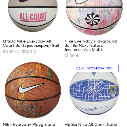
2
Μπάλα Nike Everyday All
Nike Everyday Playground
Court 8p (ξεφουσκωμένη) Sail
Ball 8p Next Nature
ΤΑ
ΤΑ
ξεφουσκωμένη Multi
40,00 €
32,00 €
ΔΙΑΘΈΣΙΜΑ
ΔΙΑΘΈΣΙΜΑ
28,00 €
ΜΕΓΈΘΗ
ΜΕΓΈΘΗ
ΜΑΣ
ΜΑΣ
ΕΙΔΙΚΉ ΠΡΟΣΦΟΡΆ
-30%
μέγεθος
μέγεθος
7
6
μέγεθος
7
9
1
Nike Everyday Playground
Μπάλα Nike All Court Kobe