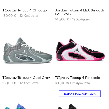
14
14
46
44.5
47
45
Τζόρνταν Τάτουμ 4 Chicago
Jordan Tatum 4 LEA Smooth
Soul Vol.2
47.5
45.5
130,00 €
12
Χρώματα
ΤΑ
ΤΑ
140,00 €
12
Χρώματα
ΔΙΑΘΈΣΙΜΑ
ΔΙΑΘΈΣΙΜΑ
46
ΜΕΓΈΘΗ
ΜΕΓΈΘΗ
47
ΜΑΣ
ΜΑΣ
47.5
48.5
40.5
41
42
42
42.5
42.5
43
43
44
44
44.5
44.5
14
14
45
45
45.5
45.5
Τζόρνταν Τέιτουμ 4 Cool Grey
Τζόρνταν Τάτουμ 4 Pinksicle
46
46
130,00 €
12
Χρώματα
130,00 €
12
Χρώματα
ΤΑ
ΤΑ
ΔΙΑΘΈΣΙΜΑ
ΔΙΑΘΈΣΙΜΑ
47
47
ΜΕΓΈΘΗ
ΜΕΓΈΘΗ
47.5
47.5
ΕΙΔΙΚΉ ΠΡΟΣΦΟΡΆ
-20%
ΜΑΣ
ΜΑΣ
49.5
40
38.5