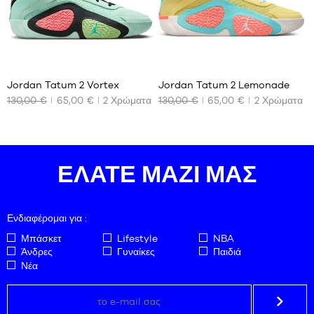
42.5
43
44
58
58
Jordan Tatum 2 Vortex
Jordan Tatum 2 Lemonade
130,00 €
65,00 €
2
Χρώματα
130,00 €
65,00 €
2
Χρώματα
ΤΑ
ΤΑ
ΔΙΑΘΈΣΙΜΑ
ΔΙΑΘΈΣΙΜΑ
ΜΕΓΈΘΗ
ΜΕΓΈΘΗ
ΜΑΣ
ΜΑΣ
Όχι
47
ΕΛΆΤΕ ΜΑΖΊ ΜΑΣ
Ενδιαφέρομαι για :
Μπάσκετ
Lifestyle
NBA
Άνδρες
Γυναίκες
Παιδιά
Νέα