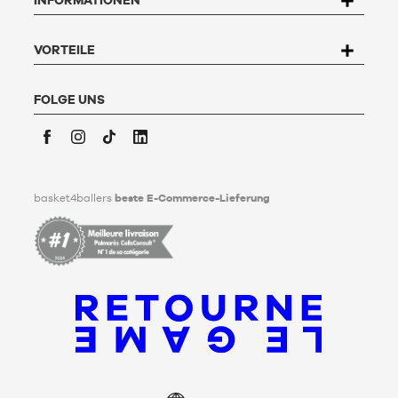
widersprechen und zu löschen. Um dieses Recht auszuüben,
kann der Nutzer an Basket4Ballers, 104 rue de Hochfelden,
67200 Strasbourg schreiben oder das Formular "
Kontakt zum
Kundenservice
" ausfüllen. Um mehr zu erfahren,
klicken Sie
VORTEILE
hier
.
Basket4Ballers informiert den Nutzer darüber, dass er zu
Lebzeiten Richtlinien für die Aufbewahrung, Löschung und
FOLGE UNS
Weitergabe seiner personenbezogenen Daten nach seinem
Tod festlegen kann. Um mehr darüber zu erfahren,
klicken Sie
bitte hier
.
Facebook
Instagram
TikTok
LinkedIn
basket4ballers
beste E-Commerce-Lieferung