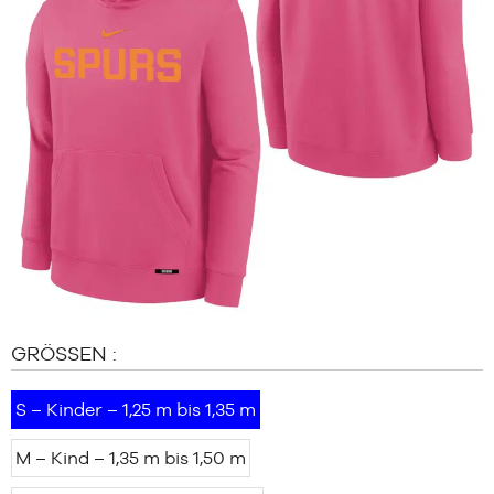
MARKEN
SALE
KIND
RELEASES
SALE
RELEASES
DE
Mitglied
werden
FAQ
GRÖSSEN :
Blog
S – Kinder – 1,25 m bis 1,35 m
M – Kind – 1,35 m bis 1,50 m