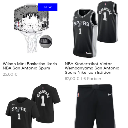
NEW
3
48
Wilson Mini Basketballkorb
NBA Kindertrikot Victor
NBA San Antonio Spurs
Wembanyama San Antonio
UNSERE
UNSERE
Spurs Nike Icon Edition
25,00 €
VERFÜGBAREN
VERFÜGBAREN
82,00 €
6
Farben
GRÖSSEN
GRÖSSEN
Einheitsgröße
S –
Kinder
– 1,25
m bis
1,35 m
M –
Kind